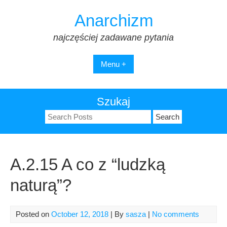
Skip
Anarchizm
to
content
najczęściej zadawane pytania
Menu +
Szukaj
Search
for:
A.2.15 A co z “ludzką
naturą”?
Posted on
October 12, 2018
| By
sasza
|
No comments