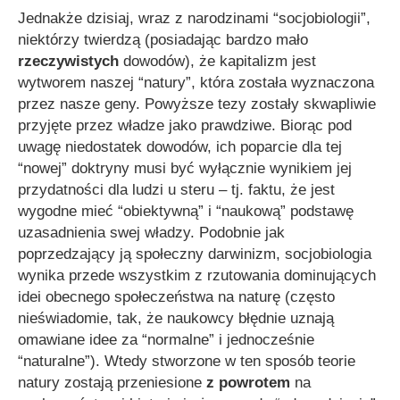
Jednakże dzisiaj, wraz z narodzinami “socjobiologii”,
niektórzy twierdzą (posiadając bardzo mało
rzeczywistych
dowodów), że kapitalizm jest
wytworem naszej “natury”, która została wyznaczona
przez nasze geny. Powyższe tezy zostały skwapliwie
przyjęte przez władze jako prawdziwe. Biorąc pod
uwagę niedostatek dowodów, ich poparcie dla tej
“nowej” doktryny musi być wyłącznie wynikiem jej
przydatności dla ludzi u steru – tj. faktu, że jest
wygodne mieć
“obiektywną”
i
“naukową”
podstawę
uzasadnienia swej władzy. Podobnie jak
poprzedzający ją społeczny darwinizm, socjobiologia
wynika przede wszystkim z rzutowania dominujących
idei obecnego społeczeństwa na naturę (często
nieświadomie, tak, że naukowcy błędnie uznają
omawiane idee za
“normalne”
i jednocześnie
“naturalne”
). Wtedy stworzone w ten sposób teorie
natury zostają przeniesione
z powrotem
na