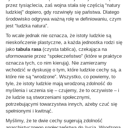
przez tysiąclecia, zaś wojna stała się częścią “natury
ludzkiej” dopiero, gdy rozwinęły się państwa. Dlatego
środowisko odgrywa ważną rolę w definiowaniu, czym
jest “ludzka natura”.
To wcale jednak nie oznacza, że istoty ludzkie są
nieskończenie plastyczne, a każda jednostka rodzi się
jako
tabula rasa
(czysta tablica), czekająca na
uformowanie przez “społeczeństwo” (które w praktyce
oznacza tych, co nim kierują). Nie zamierzamy
wchodzić w dyskusję o tym, które ludzkie cechy są, a
które nie są “wrodzone”. Wszystko, co powiemy, to
tyle, że istoty ludzkie mają wrodzoną zdolność do
myślenia i uczenia się – czujemy, że to oczywiste – i
że ludzie są stworzeniami społecznymi,
potrzebującymi towarzystwa innych, ażeby czuć się
spełnionymi i kwitnąć.
Myślimy, że te dwie cechy sugerują zdolność
anarchistycznego społeczeństwa do życia. Wrodzona