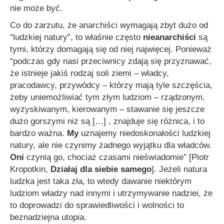
nie może być.
Co do zarzutu, że anarchiści wymagają zbyt dużo od
“ludzkiej natury”
, to właśnie często
nieanarchiści
są
tymi, którzy domagają się od niej najwięcej. Ponieważ
“podczas gdy nasi przeciwnicy zdają się przyznawać,
że istnieje jakiś rodzaj soli ziemi – władcy,
pracodawcy, przywódcy – którzy mają tyle szczęścia,
żeby uniemożliwiać tym złym ludziom – rządzonym,
wyzyskiwanym, kierowanym – stawanie się jeszcze
dużo gorszymi niż są […] , znajduje się różnica, i to
bardzo ważna.
My
uznajemy niedoskonałości ludzkiej
natury, ale nie czynimy żadnego wyjątku dla władców.
Oni
czynią go, chociaż czasami nieświadomie”
[Piotr
Kropotkin,
Działaj dla siebie samego
]. Jeżeli natura
ludzka jest taka zła, to wtedy dawanie niektórym
ludziom władzy nad innymi i utrzymywanie nadziei, że
to doprowadzi do sprawiedliwości i wolności to
beznadziejna utopia.