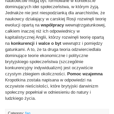
naukowców mogą być formowane w kontekście
dominujących idei społeczeństwa, w którym żyją.
Jednakże nie jest niespodzianką dla anarchistów, że
naukowcy działający w carskiej Rosji rozwinęli teorię
ewolucji opartą na
współpracy
wewnątrzgatunkowej,
całkiem inaczej niż ich odpowiednicy w
kapitalistycznej Anglii, którzy rozwinęli teorię opartą
na
konkurencji i walce o byt
wewnątrz i pomiędzy
gatunkami. A to, że ta druga teoria odzwierciedlała
dominujące teorie ekonomiczne i polityczne
brytyjskiego społeczeństwa (szczególnie
konkurencyjny indywidualizm) jest oczywiście
czystym zbiegiem okoliczności.
Pomoc wzajemna
Kropotkina została napisana w odpowiedzi na
oczywiste nieścisłości, które brytyjski darwinizm
społeczny popełniał w odniesieniu do natury i
ludzkiego życia.
Category:
faq