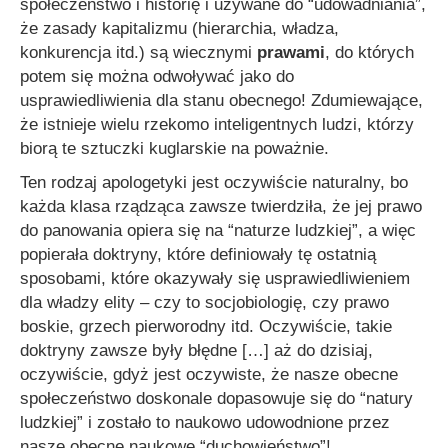
społeczeństwo i historię i używane do “udowadniania”,
że zasady kapitalizmu (hierarchia, władza,
konkurencja itd.) są wiecznymi
prawami
, do których
potem się można odwoływać jako do
usprawiedliwienia dla stanu obecnego! Zdumiewające,
że istnieje wielu rzekomo inteligentnych ludzi, którzy
biorą te sztuczki kuglarskie na poważnie.
Ten rodzaj apologetyki jest oczywiście naturalny, bo
każda klasa rządząca zawsze twierdziła, że jej prawo
do panowania opiera się na
“naturze ludzkiej”
, a więc
popierała doktryny, które definiowały tę ostatnią
sposobami, które okazywały się usprawiedliwieniem
dla władzy elity – czy to socjobiologię, czy prawo
boskie, grzech pierworodny itd. Oczywiście, takie
doktryny zawsze były błędne […] aż do dzisiaj,
oczywiście, gdyż jest oczywiste, że nasze obecne
społeczeństwo doskonale dopasowuje się do “natury
ludzkiej” i zostało to naukowo udowodnione przez
nasze obecne naukowe “duchowieństwo”!