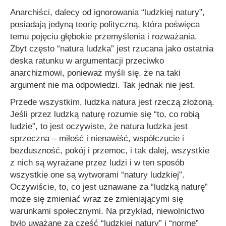
Anarchiści, dalecy od ignorowania “ludzkiej natury”,
posiadają jedyną teorię polityczną, która poświęca
temu pojęciu głębokie przemyślenia i rozważania.
Zbyt często “natura ludzka” jest rzucana jako ostatnia
deska ratunku w argumentacji przeciwko
anarchizmowi, ponieważ myśli się, że na taki
argument nie ma odpowiedzi. Tak jednak nie jest.
Przede wszystkim, ludzka natura jest rzeczą złożoną.
Jeśli przez ludzką naturę rozumie się
“to, co robią
ludzie”
, to jest oczywiste, że natura ludzka jest
sprzeczna – miłość i nienawiść, współczucie i
bezduszność, pokój i przemoc, i tak dalej, wszystkie
z nich są wyrażane przez ludzi i w ten sposób
wszystkie one są wytworami “natury ludzkiej”.
Oczywiście, to, co jest uznawane za “ludzką naturę”
może się zmieniać wraz ze zmieniającymi się
warunkami społecznymi. Na przykład, niewolnictwo
było uważane za część “ludzkiej natury” i “normę”