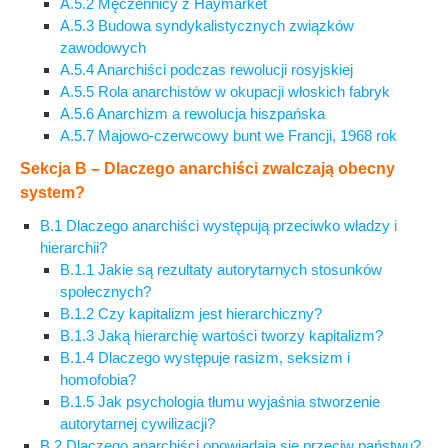
A.5.2 Męczennicy z Haymarket
A.5.3 Budowa syndykalistycznych związków
zawodowych
A.5.4 Anarchiści podczas rewolucji rosyjskiej
A.5.5 Rola anarchistów w okupacji włoskich fabryk
A.5.6 Anarchizm a rewolucja hiszpańska
A.5.7 Majowo-czerwcowy bunt we Francji, 1968 rok
Sekcja B – Dlaczego anarchiści zwalczają obecny
system?
B.1 Dlaczego anarchiści występują przeciwko władzy i
hierarchii?
B.1.1 Jakie są rezultaty autorytarnych stosunków
społecznych?
B.1.2 Czy kapitalizm jest hierarchiczny?
B.1.3 Jaką hierarchię wartości tworzy kapitalizm?
B.1.4 Dlaczego występuje rasizm, seksizm i
homofobia?
B.1.5 Jak psychologia tłumu wyjaśnia stworzenie
autorytarnej cywilizacji?
B.2 Dlaczego anarchiści opowiadają się przeciw państwu?