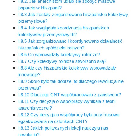
I.8.2. Jak anarchistom udało się zdobyć masowe
poparcie w Hiszpanii?
I.8.3 Jak zostały zorganizowane hiszpańskie kolektywy
przemysłowe?
I.8.4 Jak wyglądała koordynacja hiszpańskich
kolektywów przemysłowych?
I.8.5 Jak zorganizowano i koordynowano działalność
hiszpańskich spółdzielni rolnych?
I.8.6 Co wprowadziły kolektywy rolnicze?
I.8.7 Czy kolektywy rolnicze stworzono siłą?
I.8.8 Ale czy hiszpańskie kolektywy wprowadzały
innowacje?
I.8.9 Skoro było tak dobrze, to dlaczego rewolucja nie
przetrwała?
I.8.10 Dlaczego CNT współpracowało z państwem?
I.8.11 Czy decyzja o współpracy wynikała z teorii
anarchistycznej?
I.8.12 Czy decyzja o współpracy była przymusowo
egzekwowana na członkach CNT?
I.8.13 Jakich politycznych lekcji nauczyła nas
rewolucja?