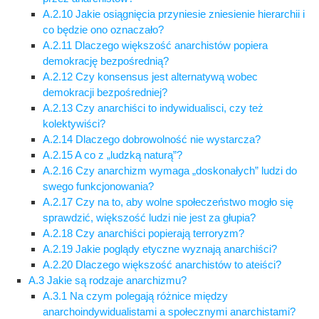
A.2.10 Jakie osiągnięcia przyniesie zniesienie hierarchii i
co będzie ono oznaczało?
A.2.11 Dlaczego większość anarchistów popiera
demokrację bezpośrednią?
A.2.12 Czy konsensus jest alternatywą wobec
demokracji bezpośredniej?
A.2.13 Czy anarchiści to indywidualisci, czy też
kolektywiści?
A.2.14 Dlaczego dobrowolność nie wystarcza?
A.2.15 A co z „ludzką naturą”?
A.2.16 Czy anarchizm wymaga „doskonałych” ludzi do
swego funkcjonowania?
A.2.17 Czy na to, aby wolne społeczeństwo mogło się
sprawdzić, większość ludzi nie jest za głupia?
A.2.18 Czy anarchiści popierają terroryzm?
A.2.19 Jakie poglądy etyczne wyznają anarchiści?
A.2.20 Dlaczego większość anarchistów to ateiści?
A.3 Jakie są rodzaje anarchizmu?
A.3.1 Na czym polegają różnice między
anarchoindywidualistami a społecznymi anarchistami?