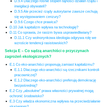
D.9.4 Dlaczego rośnie stopień tajności działań rządu i
inwigilacji obywateli?
D.9.5 Ale przecież rządy autorytarne zawsze cechują
się występowaniem cenzury?
D.9.6 Czego chce prawica?
D.10 Jak kapitalizm wpływa na technologię?
D.11 Co sprawia, że rasizm bywa usprawiedliwiany?
D.11.1 Czy wolnorynkowa ideologia odgrywa rolę we
wzroście tendencji rasistowskich?
Sekcja E – Co sądzą anarchiści o przyczynach
zagrożeń ekologicznych?
E.1 Co eko-anarchiści proponują zamiast kapitalizmu?
E.1.1 Dlaczego eko-anarchiści są rzecznikami kontroli
pracowniczej?
E.1.2 Dlaczego eko-anarchiści preferują demokrację
bezpośrednią?
E.2 Czy „absolutne” prawa własności prywatnej mogą
ochronić środowisko?
E.3 Czy władza ekonomiczna wpływa na przeciwdziałanie
skażeniom?