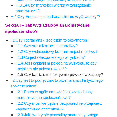
H.3.14 Czy marksiści wierzą w zarządzanie
pracownicze?
H.4 Czy Engels nie obalił anarchizmu w „O władzy”?
Sekcja I – Jak wyglądałoby anarchistyczne
społeczeństwo?
I.1 Czy libertariański socjalizm to oksymoron?
I.1.1 Czy socjalizm jest niemożliwy?
I.1.2 Czy wolnościowy komunizm jest możliwy?
I.1.3 Co jest właściwie złego w rynkach?
I.1.4 Jeśli kapitalizm polega na wyzysku, to czy
socjalizm nie polega również?
I.1.5 Czy kapitalizm efektywnie przydziela zasoby?
I.2 Czy jest to podręcznik tworzenia anarchistycznego
społeczeństwa?
I.2.1 Po co w ogóle omawiać jak wyglądałoby
anarchistyczne społeczeństwo?
I.2.2 Czy możliwe będzie bezpośrednie przejście z
kapitalizmu do anarchizmu?
I.2.3 Jak tworzy się podwaliny anarchistycznego