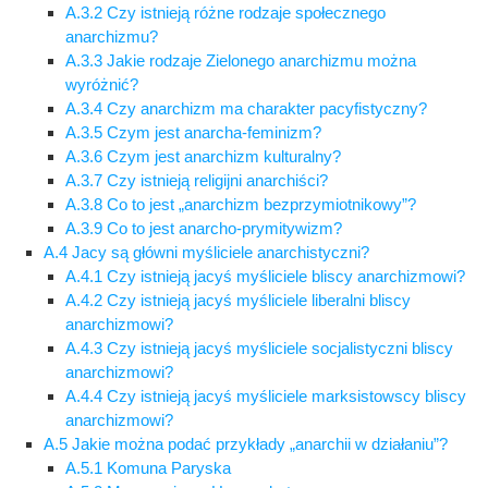
A.3.2 Czy istnieją różne rodzaje społecznego
anarchizmu?
A.3.3 Jakie rodzaje Zielonego anarchizmu można
wyróżnić?
A.3.4 Czy anarchizm ma charakter pacyfistyczny?
A.3.5 Czym jest anarcha-feminizm?
A.3.6 Czym jest anarchizm kulturalny?
A.3.7 Czy istnieją religijni anarchiści?
A.3.8 Co to jest „anarchizm bezprzymiotnikowy”?
A.3.9 Co to jest anarcho-prymitywizm?
A.4 Jacy są główni myśliciele anarchistyczni?
A.4.1 Czy istnieją jacyś myśliciele bliscy anarchizmowi?
A.4.2 Czy istnieją jacyś myśliciele liberalni bliscy
anarchizmowi?
A.4.3 Czy istnieją jacyś myśliciele socjalistyczni bliscy
anarchizmowi?
A.4.4 Czy istnieją jacyś myśliciele marksistowscy bliscy
anarchizmowi?
A.5 Jakie można podać przykłady „anarchii w działaniu”?
A.5.1 Komuna Paryska