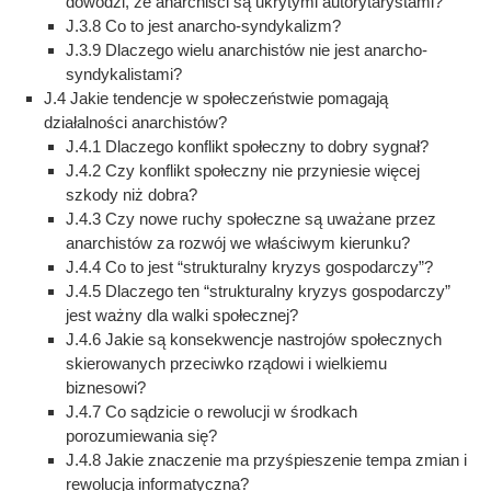
dowodzi, że anarchiści są ukrytymi autorytarystami?
J.3.8 Co to jest anarcho-syndykalizm?
J.3.9 Dlaczego wielu anarchistów nie jest anarcho-
syndykalistami?
J.4 Jakie tendencje w społeczeństwie pomagają
działalności anarchistów?
J.4.1 Dlaczego konflikt społeczny to dobry sygnał?
J.4.2 Czy konflikt społeczny nie przyniesie więcej
szkody niż dobra?
J.4.3 Czy nowe ruchy społeczne są uważane przez
anarchistów za rozwój we właściwym kierunku?
J.4.4 Co to jest “strukturalny kryzys gospodarczy”?
J.4.5 Dlaczego ten “strukturalny kryzys gospodarczy”
jest ważny dla walki społecznej?
J.4.6 Jakie są konsekwencje nastrojów społecznych
skierowanych przeciwko rządowi i wielkiemu
biznesowi?
J.4.7 Co sądzicie o rewolucji w środkach
porozumiewania się?
J.4.8 Jakie znaczenie ma przyśpieszenie tempa zmian i
rewolucja informatyczna?