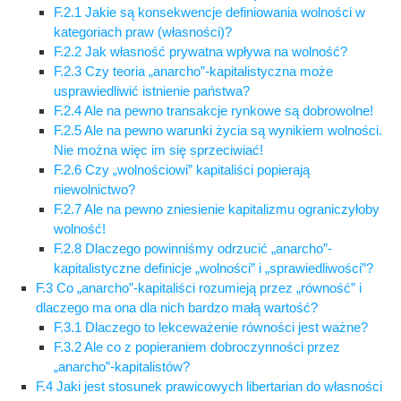
F.2.1 Jakie są konsekwencje definiowania wolności w
kategoriach praw (własności)?
F.2.2 Jak własność prywatna wpływa na wolność?
F.2.3 Czy teoria „anarcho”-kapitalistyczna może
usprawiedliwić istnienie państwa?
F.2.4 Ale na pewno transakcje rynkowe są dobrowolne!
F.2.5 Ale na pewno warunki życia są wynikiem wolności.
Nie można więc im się sprzeciwiać!
F.2.6 Czy „wolnościowi” kapitaliści popierają
niewolnictwo?
F.2.7 Ale na pewno zniesienie kapitalizmu ograniczyłoby
wolność!
F.2.8 Dlaczego powinniśmy odrzucić „anarcho”-
kapitalistyczne definicje „wolności” i „sprawiedliwości”?
F.3 Co „anarcho”-kapitaliści rozumieją przez „równość” i
dlaczego ma ona dla nich bardzo małą wartość?
F.3.1 Dlaczego to lekceważenie równości jest ważne?
F.3.2 Ale co z popieraniem dobroczynności przez
„anarcho”-kapitalistów?
F.4 Jaki jest stosunek prawicowych libertarian do własności