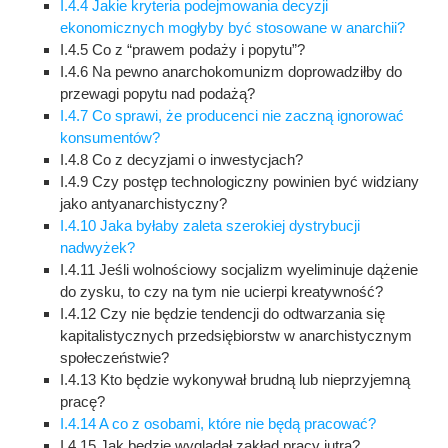
I.4.4 Jakie kryteria podejmowania decyzji
ekonomicznych mogłyby być stosowane w anarchii?
I.4.5 Co z “prawem podaży i popytu”?
I.4.6 Na pewno anarchokomunizm doprowadziłby do
przewagi popytu nad podażą?
I.4.7 Co sprawi, że producenci nie zaczną ignorować
konsumentów?
I.4.8 Co z decyzjami o inwestycjach?
I.4.9 Czy postęp technologiczny powinien być widziany
jako antyanarchistyczny?
I.4.10 Jaka byłaby zaleta szerokiej dystrybucji
nadwyżek?
I.4.11 Jeśli wolnościowy socjalizm wyeliminuje dążenie
do zysku, to czy na tym nie ucierpi kreatywność?
I.4.12 Czy nie będzie tendencji do odtwarzania się
kapitalistycznych przedsiębiorstw w anarchistycznym
społeczeństwie?
I.4.13 Kto będzie wykonywał brudną lub nieprzyjemną
pracę?
I.4.14 A co z osobami, które nie będą pracować?
I.4.15 Jak będzie wyglądał zakład pracy jutra?