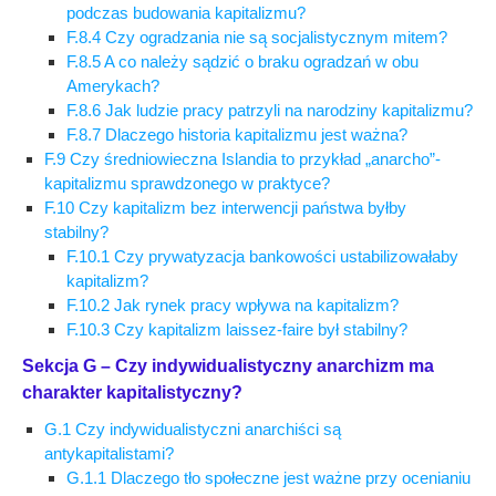
podczas budowania kapitalizmu?
F.8.4 Czy ogradzania nie są socjalistycznym mitem?
F.8.5 A co należy sądzić o braku ogradzań w obu
Amerykach?
F.8.6 Jak ludzie pracy patrzyli na narodziny kapitalizmu?
F.8.7 Dlaczego historia kapitalizmu jest ważna?
F.9 Czy średniowieczna Islandia to przykład „anarcho”-
kapitalizmu sprawdzonego w praktyce?
F.10 Czy kapitalizm bez interwencji państwa byłby
stabilny?
F.10.1 Czy prywatyzacja bankowości ustabilizowałaby
kapitalizm?
F.10.2 Jak rynek pracy wpływa na kapitalizm?
F.10.3 Czy kapitalizm laissez-faire był stabilny?
Sekcja G – Czy indywidualistyczny anarchizm ma
charakter kapitalistyczny?
G.1 Czy indywidualistyczni anarchiści są
antykapitalistami?
G.1.1 Dlaczego tło społeczne jest ważne przy ocenianiu