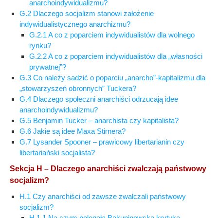
anarchoindywidualizmu?
G.2 Dlaczego socjalizm stanowi założenie
indywidualistycznego anarchizmu?
G.2.1 A co z poparciem indywidualistów dla wolnego
rynku?
G.2.2 A co z poparciem indywidualistów dla „własności
prywatnej”?
G.3 Co należy sadzić o poparciu „anarcho”-kapitalizmu dla
„stowarzyszeń obronnych” Tuckera?
G.4 Dlaczego społeczni anarchiści odrzucają idee
anarchoindywidualizmu?
G.5 Benjamin Tucker – anarchista czy kapitalista?
G.6 Jakie są idee Maxa Stirnera?
G.7 Lysander Spooner – prawicowy libertarianin czy
libertariański socjalista?
Sekcja H – Dlaczego anarchiści zwalczają państwowy
socjalizm?
H.1 Czy anarchiści od zawsze zwalczali państwowy
socjalizm?
H.1.1 Na czym polegała Bakuninowska krytyka