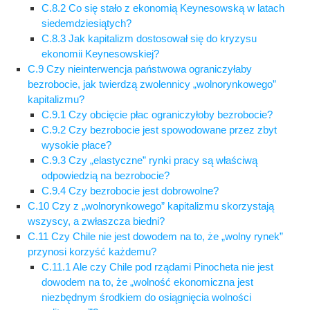
C.8.2 Co się stało z ekonomią Keynesowską w latach
siedemdziesiątych?
C.8.3 Jak kapitalizm dostosował się do kryzysu
ekonomii Keynesowskiej?
C.9 Czy nieinterwencja państwowa ograniczyłaby
bezrobocie, jak twierdzą zwolennicy „wolnorynkowego”
kapitalizmu?
C.9.1 Czy obcięcie płac ograniczyłoby bezrobocie?
C.9.2 Czy bezrobocie jest spowodowane przez zbyt
wysokie płace?
C.9.3 Czy „elastyczne” rynki pracy są właściwą
odpowiedzią na bezrobocie?
C.9.4 Czy bezrobocie jest dobrowolne?
C.10 Czy z „wolnorynkowego” kapitalizmu skorzystają
wszyscy, a zwłaszcza biedni?
C.11 Czy Chile nie jest dowodem na to, że „wolny rynek”
przynosi korzyść każdemu?
C.11.1 Ale czy Chile pod rządami Pinocheta nie jest
dowodem na to, że „wolność ekonomiczna jest
niezbędnym środkiem do osiągnięcia wolności