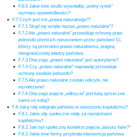
F.6.5 Jakie inne skutki wywołałby „wolny rynek”
wymiaru sprawiedliwości?
F.7 Czym jest mit „prawa naturalnego”?
F.7.1 Skąd się wzięła nazwa „prawo naturalne”?
F.7.2 Ale „prawo naturalne” przewiduję ochronę praw
jednostki przed ich naruszaniem przez państwo! Ci,
którzy są przeciwko prawu naturalnemu, pragną
nieograniczonej władzy państwa.
F.7.3 Dlaczego „prawo naturalne” jest autorytarne?
F.7.4 Czy „prawo naturalne” naprawdę przewiduje
ochronę swobód jednostki?
F.7.5 Ale prawo naturalne zostało odkryte, nie
wynalezione!
F.7.6 Dlaczego pojęcie „odkrycia” jest tutaj sprzeczne
samo ze sobą?
F.8 Jaką rolę odegrało państwo w stworzeniu kapitalizmu?
F.8.1 Jakie siły społeczne stały za narodzinami
kapitalizmu?
F.8.2 Jaki był społeczny kontekst pojęcia „laissez-faire?”
F.8.3 Jakie inne formy przybrała interwencja państwa