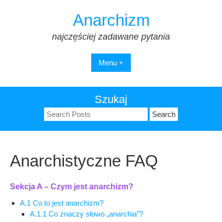
Skip
Anarchizm
to
content
najczęściej zadawane pytania
Menu +
Szukaj
Search
for:
Anarchistyczne FAQ
Sekcja A – Czym jest anarchizm?
A.1 Co to jest anarchizm?
A.1.1 Co znaczy słowo „anarchia”?