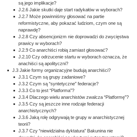
są jego implikacje?
J.2.6 Jakie skutki daje start radykałów w wyborach?
J.2.7 Może powinniśmy głosować na partie
reformistyczne, aby pokazać ludziom, czym one są
naprawdę?
J.2.8 Czy absencjonizm nie doprowadzi do zwycięstwa
prawicy w wyborach?
J.2.9 Co anarchiści robią zamiast głosować?
J.2.10 Czy odrzucenie startu w wyborach oznacza, że
anachiści są apolityczni?
J.3 Jakie formy organizacyjne budują anarchiści?
J.3.1 Czym są grupy zadaniowe?
J.3.2 Czym są “syntetyczne” federacje?
J.3.3 Co to jest “Platforma”?
J.3.4 Dlaczego wielu anarchistów zwalcza “Platformę”?
J.3.5 Czy są jeszcze inne rodzaje federacji
anarchistycznych?
J.3.6 Jaką rolę odgrywają te grupy w anarchistycznej
teorii?
J.3.7 Czy “niewidzialna dyktatura” Bakunina nie