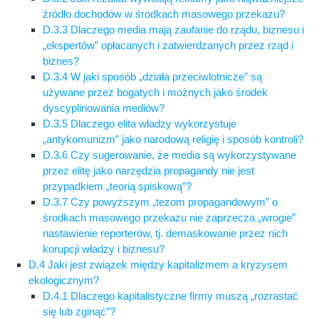
źródło dochodów w środkach masowego przekazu?
D.3.3 Dlaczego media mają zaufanie do rządu, biznesu i
„ekspertów” opłacanych i zatwierdzanych przez rząd i
biznes?
D.3.4 W jaki sposób „działa przeciwlotnicze” są
używane przez bogatych i możnych jako środek
dyscyplinowania mediów?
D.3.5 Dlaczego elita władzy wykorzystuje
„antykomunizm” jako narodową religię i sposób kontroli?
D.3.6 Czy sugerowanie, że media są wykorzystywane
przez elitę jako narzędzia propagandy nie jest
przypadkiem „teorią spiskową”?
D.3.7 Czy powyższym „tezom propagandowym” o
środkach masowego przekazu nie zaprzecza „wrogie”
nastawienie reporterów, tj. demaskowanie przez nich
korupcji władzy i biznesu?
D.4 Jaki jest związek między kapitalizmem a kryzysem
ekologicznym?
D.4.1 Dlaczego kapitalistyczne firmy muszą „rozrastać
się lub zginąć”?