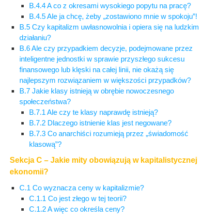
B.4.4 A co z okresami wysokiego popytu na pracę?
B.4.5 Ale ja chcę, żeby „zostawiono mnie w spokoju”!
B.5 Czy kapitalizm uwłasnowolnia i opiera się na ludzkim
działaniu?
B.6 Ale czy przypadkiem decyzje, podejmowane przez
inteligentne jednostki w sprawie przyszłego sukcesu
finansowego lub klęski na całej linii, nie okażą się
najlepszym rozwiązaniem w większości przypadków?
B.7 Jakie klasy istnieją w obrębie nowoczesnego
społeczeństwa?
B.7.1 Ale czy te klasy naprawdę istnieją?
B.7.2 Dlaczego istnienie klas jest negowane?
B.7.3 Co anarchiści rozumieją przez „świadomość
klasową”?
Sekcja C – Jakie mity obowiązują w kapitalistycznej
ekonomii?
C.1 Co wyznacza ceny w kapitalizmie?
C.1.1 Co jest złego w tej teorii?
C.1.2 A więc co określa ceny?