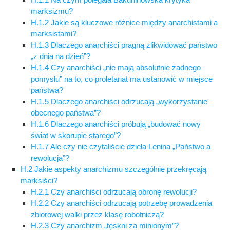
marksizmu?
H.1.2 Jakie są kluczowe różnice między anarchistami a
marksistami?
H.1.3 Dlaczego anarchiści pragną zlikwidować państwo
„z dnia na dzień”?
H.1.4 Czy anarchiści „nie mają absolutnie żadnego
pomysłu” na to, co proletariat ma ustanowić w miejsce
państwa?
H.1.5 Dlaczego anarchiści odrzucają „wykorzystanie
obecnego państwa”?
H.1.6 Dlaczego anarchiści próbują „budować nowy
świat w skorupie starego”?
H.1.7 Ale czy nie czytaliście dzieła Lenina „Państwo a
rewolucja”?
H.2 Jakie aspekty anarchizmu szczególnie przekręcają
marksiści?
H.2.1 Czy anarchiści odrzucają obronę rewolucji?
H.2.2 Czy anarchiści odrzucają potrzebę prowadzenia
zbiorowej walki przez klasę robotniczą?
H.2.3 Czy anarchizm „tęskni za minionym”?