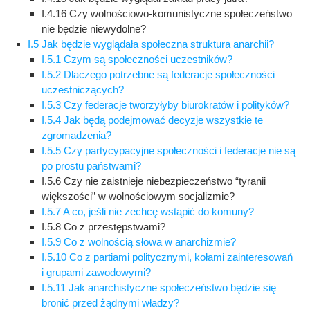
I.4.16 Czy wolnościowo-komunistyczne społeczeństwo
nie będzie niewydolne?
I.5 Jak będzie wyglądała społeczna struktura anarchii?
I.5.1 Czym są społeczności uczestników?
I.5.2 Dlaczego potrzebne są federacje społeczności
uczestniczących?
I.5.3 Czy federacje tworzyłyby biurokratów i polityków?
I.5.4 Jak będą podejmować decyzje wszystkie te
zgromadzenia?
I.5.5 Czy partycypacyjne społeczności i federacje nie są
po prostu państwami?
I.5.6 Czy nie zaistnieje niebezpieczeństwo “tyranii
większości” w wolnościowym socjalizmie?
I.5.7 A co, jeśli nie zechcę wstąpić do komuny?
I.5.8 Co z przestępstwami?
I.5.9 Co z wolnością słowa w anarchizmie?
I.5.10 Co z partiami politycznymi, kołami zainteresowań
i grupami zawodowymi?
I.5.11 Jak anarchistyczne społeczeństwo będzie się
bronić przed żądnymi władzy?