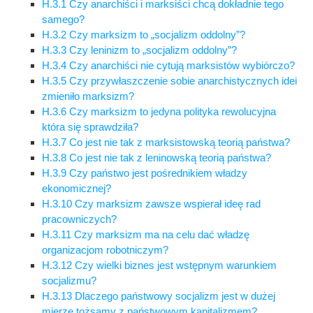
H.3.1 Czy anarchiści i marksiści chcą dokładnie tego
samego?
H.3.2 Czy marksizm to „socjalizm oddolny”?
H.3.3 Czy leninizm to „socjalizm oddolny”?
H.3.4 Czy anarchiści nie cytują marksistów wybiórczo?
H.3.5 Czy przywłaszczenie sobie anarchistycznych idei
zmieniło marksizm?
H.3.6 Czy marksizm to jedyna polityka rewolucyjna
która się sprawdziła?
H.3.7 Co jest nie tak z marksistowską teorią państwa?
H.3.8 Co jest nie tak z leninowską teorią państwa?
H.3.9 Czy państwo jest pośrednikiem władzy
ekonomicznej?
H.3.10 Czy marksizm zawsze wspierał ideę rad
pracowniczych?
H.3.11 Czy marksizm ma na celu dać władzę
organizacjom robotniczym?
H.3.12 Czy wielki biznes jest wstępnym warunkiem
socjalizmu?
H.3.13 Dlaczego państwowy socjalizm jest w dużej
mierze tożsamy z państwowym kapitalizmem?