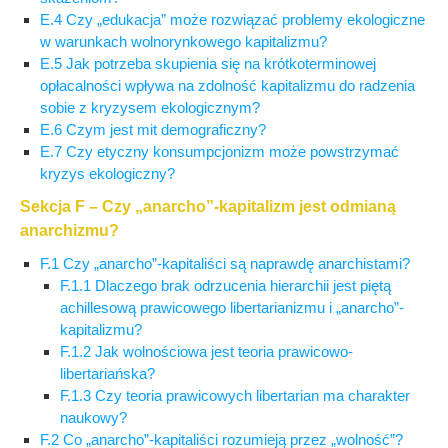
E.4 Czy „edukacja” może rozwiązać problemy ekologiczne
w warunkach wolnorynkowego kapitalizmu?
E.5 Jak potrzeba skupienia się na krótkoterminowej
opłacalności wpływa na zdolność kapitalizmu do radzenia
sobie z kryzysem ekologicznym?
E.6 Czym jest mit demograficzny?
E.7 Czy etyczny konsumpcjonizm może powstrzymać
kryzys ekologiczny?
Sekcja F – Czy „anarcho”-kapitalizm jest odmianą
anarchizmu?
F.1 Czy „anarcho”-kapitaliści są naprawdę anarchistami?
F.1.1 Dlaczego brak odrzucenia hierarchii jest piętą
achillesową prawicowego libertarianizmu i „anarcho”-
kapitalizmu?
F.1.2 Jak wolnościowa jest teoria prawicowo-
libertariańska?
F.1.3 Czy teoria prawicowych libertarian ma charakter
naukowy?
F.2 Co „anarcho”-kapitaliści rozumieją przez „wolność”?