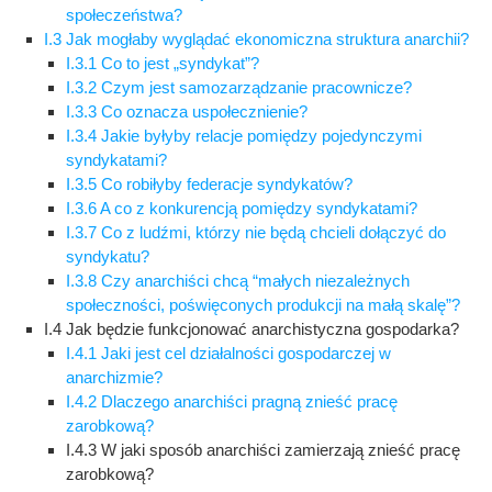
społeczeństwa?
I.3 Jak mogłaby wyglądać ekonomiczna struktura anarchii?
I.3.1 Co to jest „syndykat”?
I.3.2 Czym jest samozarządzanie pracownicze?
I.3.3 Co oznacza uspołecznienie?
I.3.4 Jakie byłyby relacje pomiędzy pojedynczymi
syndykatami?
I.3.5 Co robiłyby federacje syndykatów?
I.3.6 A co z konkurencją pomiędzy syndykatami?
I.3.7 Co z ludźmi, którzy nie będą chcieli dołączyć do
syndykatu?
I.3.8 Czy anarchiści chcą “małych niezależnych
społeczności, poświęconych produkcji na małą skalę”?
I.4 Jak będzie funkcjonować anarchistyczna gospodarka?
I.4.1 Jaki jest cel działalności gospodarczej w
anarchizmie?
I.4.2 Dlaczego anarchiści pragną znieść pracę
zarobkową?
I.4.3 W jaki sposób anarchiści zamierzają znieść pracę
zarobkową?