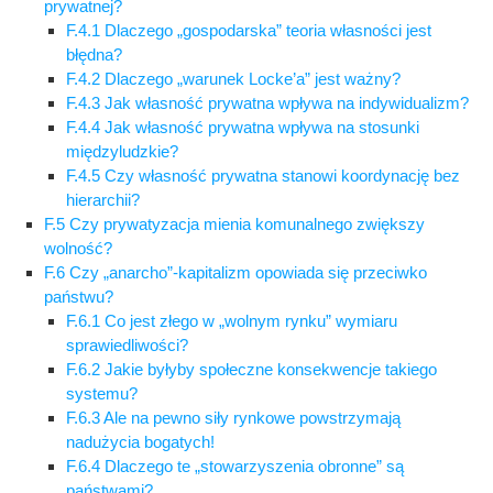
prywatnej?
F.4.1 Dlaczego „gospodarska” teoria własności jest
błędna?
F.4.2 Dlaczego „warunek Locke’a” jest ważny?
F.4.3 Jak własność prywatna wpływa na indywidualizm?
F.4.4 Jak własność prywatna wpływa na stosunki
międzyludzkie?
F.4.5 Czy własność prywatna stanowi koordynację bez
hierarchii?
F.5 Czy prywatyzacja mienia komunalnego zwiększy
wolność?
F.6 Czy „anarcho”-kapitalizm opowiada się przeciwko
państwu?
F.6.1 Co jest złego w „wolnym rynku” wymiaru
sprawiedliwości?
F.6.2 Jakie byłyby społeczne konsekwencje takiego
systemu?
F.6.3 Ale na pewno siły rynkowe powstrzymają
nadużycia bogatych!
F.6.4 Dlaczego te „stowarzyszenia obronne” są
państwami?