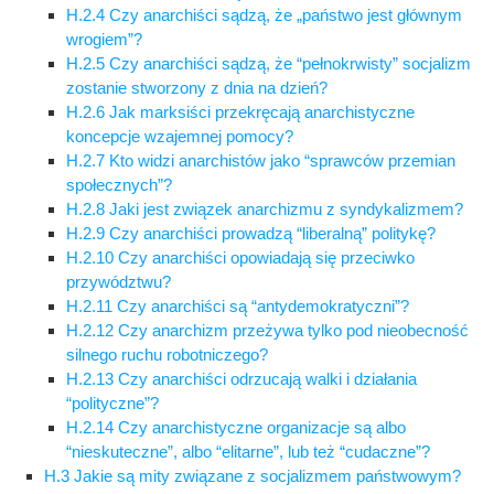
H.2.4 Czy anarchiści sądzą, że „państwo jest głównym
wrogiem”?
H.2.5 Czy anarchiści sądzą, że “pełnokrwisty” socjalizm
zostanie stworzony z dnia na dzień?
H.2.6 Jak marksiści przekręcają anarchistyczne
koncepcje wzajemnej pomocy?
H.2.7 Kto widzi anarchistów jako “sprawców przemian
społecznych”?
H.2.8 Jaki jest związek anarchizmu z syndykalizmem?
H.2.9 Czy anarchiści prowadzą “liberalną” politykę?
H.2.10 Czy anarchiści opowiadają się przeciwko
przywództwu?
H.2.11 Czy anarchiści są “antydemokratyczni”?
H.2.12 Czy anarchizm przeżywa tylko pod nieobecność
silnego ruchu robotniczego?
H.2.13 Czy anarchiści odrzucają walki i działania
“polityczne”?
H.2.14 Czy anarchistyczne organizacje są albo
“nieskuteczne”, albo “elitarne”, lub też “cudaczne”?
H.3 Jakie są mity związane z socjalizmem państwowym?