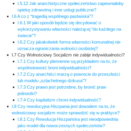
I.5.12 Jak anarchistyczne społeczeństwo zapewniałoby
opiekę zdrowotną i inne usługi publiczne?
I.6 A co z “tragedią wspólnego pastwiska”?
I.6.1 W jaki sposób będzie się decydować o
wykorzystywaniu własności należącej “do każdego na
świecie”?
I.6.2 Czy jakakolwiek forma własności komunalnej nie
oznacza ograniczania wolności osobistej?
I.7 Czy Wolnościowy Socjalizm nie zabije indywidualności?
I.7.1 Czy kultury plemienne są przykładem na to, że
wspólnotowość broni indywidualności?
I.7.2 Czy anarchiści marzą o powrocie do przeszłości
lub modelu „szlachetnego dzikusa”?
I.7.3 Czy prawo jest potrzebne, by bronić praw
jednostki?
I.7.4 Czy kapitalizm chroni indywidualność?
I.8 Czy rewolucyjna Hiszpania jest dowodem na to, że
wolnościowy socjalizm może sprawdzić się w praktyce?
I.8.1 Czy Rewolucja Hiszpańska jest nieodpowiednia
jako model dla nowoczesnych społeczeństw?