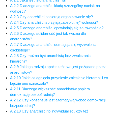
A.2.1 Jaka jest istota anarchizmu?
A.2.2 Dlaczego anarchiści kładą szczególny nacisk na
wolność?
A.2.3 Czy anarchiści popierają organizowanie się?
A.2.4 Czy anarchiści sprzyjają „absolutnej” wolności?
A.2.5 Dlaczego anarchiści opowiadają się za równością?
A.2.6 Dlaczego solidarność jest tak ważna dla
anarchistów?
A.2.7 Dlaczego anarchiści domagają się wyzwolenia
osobistego?
A.2.8 Czy można być anarchistą bez zwalczania
hierarchii?
A.2.9 Jakiego rodzaju społeczeństwo jest pożądane przez
anarchistów?
A.2.10 Jakie osiągnięcia przyniesie zniesienie hierarchii i co
będzie ono oznaczało?
A.2.11 Dlaczego większość anarchistów popiera
demokrację bezpośrednią?
A.2.12 Czy konsensus jest alternatywą wobec demokracji
bezpośredniej?
A.2.13 Czy anarchiści to indywidualisci, czy też