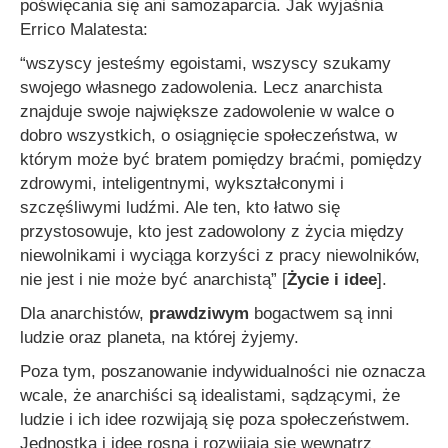
poświęcania się ani samozaparcia. Jak wyjaśnia
Errico Malatesta:
“wszyscy jesteśmy egoistami, wszyscy szukamy
swojego własnego zadowolenia. Lecz anarchista
znajduje swoje największe zadowolenie w walce o
dobro wszystkich, o osiągnięcie społeczeństwa, w
którym może być bratem pomiędzy braćmi, pomiędzy
zdrowymi, inteligentnymi, wykształconymi i
szczęśliwymi ludźmi. Ale ten, kto łatwo się
przystosowuje, kto jest zadowolony z życia między
niewolnikami i wyciąga korzyści z pracy niewolników,
nie jest i nie może być anarchistą”
[
Życie i idee
].
Dla anarchistów,
prawdziwym
bogactwem są inni
ludzie oraz planeta, na której żyjemy.
Poza tym, poszanowanie indywidualności nie oznacza
wcale, że anarchiści są idealistami, sądzącymi, że
ludzie i ich idee rozwijają się poza społeczeństwem.
Jednostka i idee rosną i rozwijają się wewnątrz