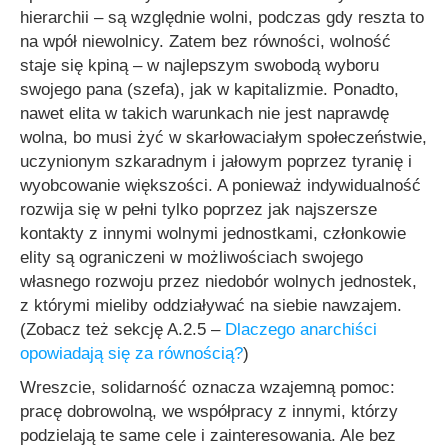
hierarchii – są względnie wolni, podczas gdy reszta to
na wpół niewolnicy. Zatem bez równości, wolność
staje się kpiną – w najlepszym swobodą wyboru
swojego pana (szefa), jak w kapitalizmie. Ponadto,
nawet elita w takich warunkach nie jest naprawdę
wolna, bo musi żyć w skarłowaciałym społeczeństwie,
uczynionym szkaradnym i jałowym poprzez tyranię i
wyobcowanie większości. A ponieważ indywidualność
rozwija się w pełni tylko poprzez jak najszersze
kontakty z innymi wolnymi jednostkami, członkowie
elity są ograniczeni w możliwościach swojego
własnego rozwoju przez niedobór wolnych jednostek,
z którymi mieliby oddziaływać na siebie nawzajem.
(Zobacz też sekcję A.2.5 –
Dlaczego anarchiści
opowiadają się za równością?
)
Wreszcie, solidarność oznacza wzajemną pomoc:
pracę dobrowolną, we współpracy z innymi, którzy
podzielają te same cele i zainteresowania. Ale bez