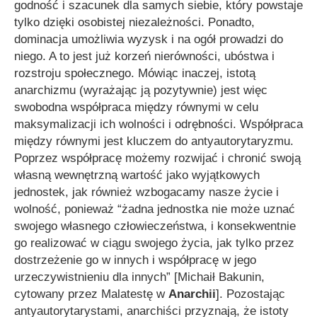
godność i szacunek dla samych siebie, który powstaje
tylko dzięki osobistej niezależności. Ponadto,
dominacja umożliwia wyzysk i na ogół prowadzi do
niego. A to jest już korzeń nierówności, ubóstwa i
rozstroju społecznego. Mówiąc inaczej, istotą
anarchizmu (wyrażając ją pozytywnie) jest więc
swobodna współpraca między równymi w celu
maksymalizacji ich wolności i odrębności. Współpraca
między równymi jest kluczem do antyautorytaryzmu.
Poprzez współpracę możemy rozwijać i chronić swoją
własną wewnętrzną wartość jako wyjątkowych
jednostek, jak również wzbogacamy nasze życie i
wolność, ponieważ
“żadna jednostka nie może uznać
swojego własnego człowieczeństwa, i konsekwentnie
go realizować w ciągu swojego życia, jak tylko przez
dostrzeżenie go w innych i współpracę w jego
urzeczywistnieniu dla innych”
[Michaił Bakunin,
cytowany przez Malatestę w
Anarchii
]. Pozostając
antyautorytarystami, anarchiści przyznają, że istoty