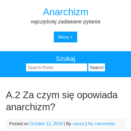
Skip
Anarchizm
to
content
najczęściej zadawane pytania
Menu +
Szukaj
Search
for:
A.2 Za czym się opowiada
anarchizm?
Posted on
October 12, 2018
| By
sasza
|
No comments