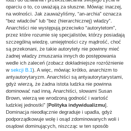
oparciu o to, co uważają za słuszne. Mówiąc inaczej,
na wolności. Jak zauważyliśmy,
“an-archia”
oznacza
“bez władców”
lub
“bez (hierarchicznej) władzy”.
Anarchiści nie występują przeciwko “autorytetom”,
przez które rozumie się specjalistów, którzy posiadają
szczególną wiedzę, umiejętności czy mądrość, choć
są przekonani, że takie autorytety nie powinny mieć
żadnej władzy zmuszania innych do postępowania
wedle ich zaleceń (zobacz dokładniejsze rozróżnienie
w
sekcji B.1
). A więc, mówiąc krótko, anarchizm to
antyautorytaryzm. Anarchiści są antyautorytarystami,
gdyż wierzą, że żadna istota ludzka nie powinna
dominować nad inną. Anarchiści, słowami Susan
Brown, wierzą we wrodzoną godność i wartość
ludzkiej jednostki” [
Polityka indywidualizmu
].
Dominacja nieodłącznie degraduje i upadla, gdyż
podporządkowuje wolę i osąd zdominowanych woli i
osądowi dominujących, niszcząc w ten sposób