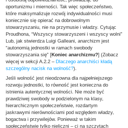
oportunizmu i mierności. Tak więc społeczeństwo,
które maksymalizuje rozwój indywidualności musi
koniecznie się opierać na dobrowolnym
stowarzyszaniu, nie na przymusie i władzy. Cytując
Proudhona,
“Wszyscy stowarzyszeni i wszyscy wolni”
Lub, jak stwierdza Luigi Galleani, anarchizm jest
“autonomią jednostki w ramach swobody
stowarzyszania się”
[
Koniec anarchizmu?
] (Zobacz
więcej w sekcji A.2.2 –
Dlaczego anarchiści kładą
szczególny nacisk na wolność?
).
Jeśli wolność jest nieodzowna dla najpełniejszego
rozwoju jednostki, to równość jest konieczna do
istnienia autentycznej wolności. Nie może być
prawdziwej swobody w podzielonym na klasy,
hierarchicznym społeczeństwie, rozdartym
jaskrawymi nierównościami pod względem władzy,
bogactwa i przywilejów. Ponieważ w takim
społeczeństwie tylko nieliczni – ci na szczytach