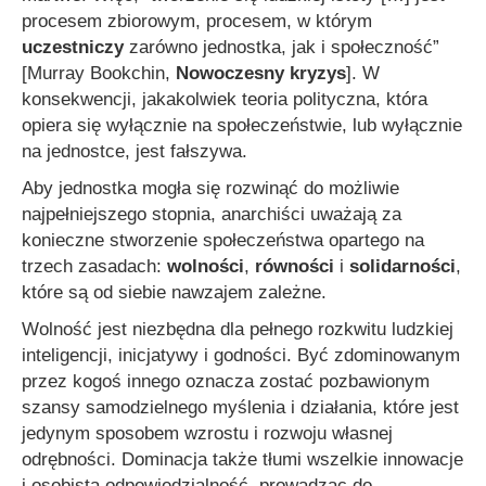
procesem zbiorowym, procesem, w którym
uczestniczy
zarówno jednostka, jak i społeczność”
[Murray Bookchin,
Nowoczesny kryzys
]. W
konsekwencji, jakakolwiek teoria polityczna, która
opiera się wyłącznie na społeczeństwie, lub wyłącznie
na jednostce, jest fałszywa.
Aby jednostka mogła się rozwinąć do możliwie
najpełniejszego stopnia, anarchiści uważają za
konieczne stworzenie społeczeństwa opartego na
trzech zasadach:
wolności
,
równości
i
solidarności
,
które są od siebie nawzajem zależne.
Wolność jest niezbędna dla pełnego rozkwitu ludzkiej
inteligencji, inicjatywy i godności. Być zdominowanym
przez kogoś innego oznacza zostać pozbawionym
szansy samodzielnego myślenia i działania, które jest
jedynym sposobem wzrostu i rozwoju własnej
odrębności. Dominacja także tłumi wszelkie innowacje
i osobistą odpowiedzialność, prowadząc do