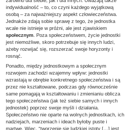
zarówno dla siebie, jak i dla innych. Uważają także
indywidualność – to, co czyni każdego wyjątkową
osobą – za najważniejszy aspekt człowieczeństwa.
Jednakże zdają sobie sprawę z tego, że jednostka
wcale nie istnieje w próżni, ale jest zjawiskiem
społecznym
. Poza społeczeństwem, życie jednostki
jest niemożliwe, skoro potrzebuje się innych ludzi,
ażeby rozwijać się, rozszerzać swoje horyzonty i
rosnąć.
Ponadto, między jednostkowym a społecznym
rozwojem zachodzi wzajemny wpływ: jednostki
wzrastają w obrębie konkretnego społeczeństwa i są
przez nie kształtowane, podczas gdy równocześnie
same pomagają w kształtowaniu i zmienianiu oblicza
tego społeczeństwa (jak też siebie samych i innych
jednostek) poprzez swoje myśli i działania.
Społeczeństwo nie oparte na wolnych jednostkach, ich
nadziejach, marzeniach i ideach byłoby puste i
martwe. Więc,
“tworzenie się ludzkiej istoty […] jest