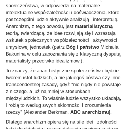
społeczeństwa, w odpowiedzi na materialne i
intelektualne współzależności i doświadczenia, które
poszczególni ludzie aktywnie analizują i interpretują.
Anarchizm, z tego powodu, jest
materialistyczną
teorią, twierdzącą, że idee rozwijają się i wzrastają
wskutek społecznych współzależności i aktywności
umysłowej jednostek (patrz
Bóg i państwo
Michaiła
Bakunina w celu zapoznania się z klasyczną dysputą
materialisty przeciwko idealizmowi).
To znaczy, że anarchistyczne społeczeństwo będzie
tworem istot ludzkich, a nie jakiegoś bóstwa czy innej
transcendentnej zasady, gdyż
“nic nigdy nie powstaje
z niczego, a już najmniej w stosunkach
międzyludzkich. To właśnie ludzie wszystko układają,
i robią to według swych skłonności i zrozumienia
rzeczy”
[Alexander Berkman,
ABC anarchizmu
].
Dlatego anarchizm opiera się na sile idei i zdolności
ludzi do działania i przekształcania swojego życia w