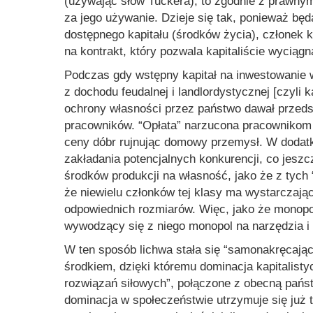
(używając słów Tuckera), to zgodnie z prawny
za jego używanie. Dzieje się tak, ponieważ bę
dostępnego kapitału (środków życia), członek 
na kontrakt, który pozwala kapitaliście wyciąg
Podczas gdy wstępny kapitał na inwestowanie 
z dochodu feudalnej i landlordystycznej [czyli k
ochrony własności przez państwo dawał przed
pracowników. “Opłata” narzucona pracownikom 
ceny dóbr rujnując domowy przemysł. W dodat
zakładania potencjalnych konkurencji, co jeszcz
środków produkcji na własność, jako że z tych 
że niewielu członków tej klasy ma wystarczaj
odpowiednich rozmiarów. Więc, jako że monopol
wywodzący się z niego monopol na narzędzia i
W ten sposób lichwa stała się “samonakręcając
środkiem, dzięki któremu dominacja kapitalist
rozwiązań siłowych”, połączone z obecną państ
dominacja w społeczeństwie utrzymuje się już t