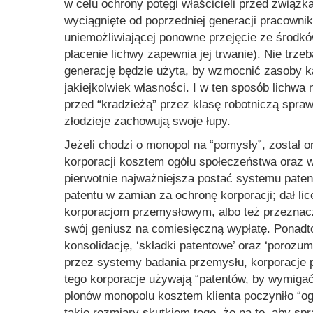
w celu ochrony potęgi właścicieli przed związk
wyciągnięte od poprzedniej generacji pracownik
uniemożliwiającej ponowne przejęcie ze środków
płacenie lichwy zapewnia jej trwanie). Nie tr
generację będzie użyta, by wzmocnić zasoby k
jakiejkolwiek własności. I w ten sposób lichwa
przed “kradzieżą” przez klasę robotniczą spra
złodzieje zachowują swoje łupy.
Jeżeli chodzi o monopol na “pomysły”, został 
korporacji kosztem ogółu społeczeństwa oraz 
pierwotnie najważniejsza postać systemu paten
patentu w zamian za ochronę korporacji; dał li
korporacjom przemysłowym, albo też przeznaczy
swój geniusz na comiesięczną wypłatę. Ponadto
konsolidację, ‘składki patentowe’ oraz ‘porozumi
przez systemy badania przemysłu, korporacje p
tego korporacje używają
“patentów, by wymiga
plonów monopolu kosztem klienta poczyniło
“o
takie rozmiary skutkiem tego, że na to, aby s