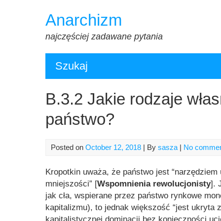
Skip
Anarchizm
to
content
najczęściej zadawane pytania
Szukaj
B.3.2 Jakie rodzaje wła
państwo?
Posted on
October 12, 2018
| By
sasza
|
No comme
Kropotkin uważa, że państwo jest
“narzędziem 
mniejszości”
[
Wspomnienia rewolucjonisty
].
jak cła, wspierane przez państwo rynkowe mono
kapitalizmu), to jednak większość “jest ukryta 
kapitalistycznej dominacji bez konieczności uc