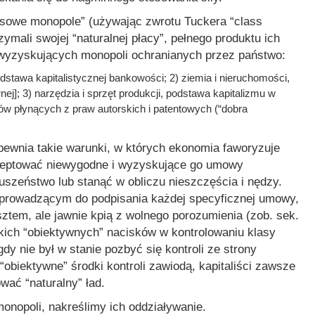
asowe monopole”
(używając zwrotu Tuckera “class
rzymali swojej
“naturalnej płacy”
, pełnego produktu ich
b wyzyskujących monopoli ochranianych przez państwo:
dstawa kapitalistycznej bankowości; 2) ziemia i nieruchomości,
j]; 3) narzędzia i sprzęt produkcji, podstawa kapitalizmu w
ów płynących z praw autorskich i patentowych (“dobra
pewnia takie warunki, w których ekonomia faworyzuje
akceptować niewygodne i wyzyskujące go umowy
uszeństwo lub stanąć w obliczu nieszczęścia i nędzy.
rowadzącym do podpisania każdej specyficznej umowy,
sztem, ale jawnie kpią z wolnego porozumienia (zob. sek.
akich “obiektywnych” nacisków w kontrolowaniu klasy
nigdy nie był w stanie pozbyć się kontroli ze strony
obiektywne” środki kontroli zawiodą, kapitaliści zawsze
wać “naturalny” ład.
onopoli, nakreślimy ich oddziaływanie.