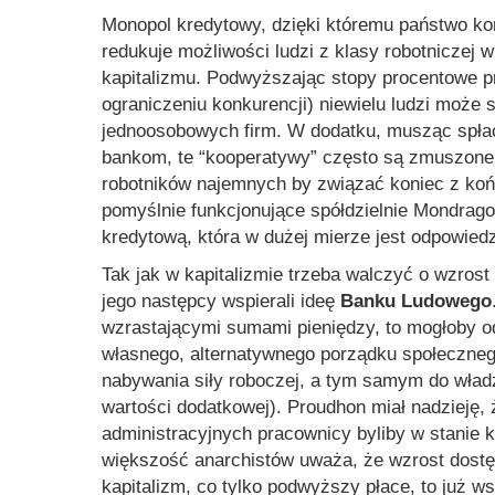
Monopol kredytowy, dzięki któremu państwo kon
redukuje możliwości ludzi z klasy robotniczej 
kapitalizmu. Podwyższając stopy procentowe pr
ograniczeniu konkurencji) niewielu ludzi może s
jednoosobowych firm. W dodatku, musząc spła
bankom, te “kooperatywy” często są zmuszone
robotników najemnych by związać koniec z ko
pomyślnie funkcjonujące spółdzielnie Mondrag
kredytową, która w dużej mierze jest odpowie
Tak jak w kapitalizmie trzeba walczyć o wzrost
jego następcy wspierali ideę
Banku Ludowego
wzrastającymi sumami pieniędzy, to mogłoby od
własnego, alternatywnego porządku społeczneg
nabywania siły roboczej, a tym samym do wład
wartości dodatkowej). Proudhon miał nadzieję,
administracyjnych pracownicy byliby w stanie 
większość anarchistów uważa, że wzrost dostępu
kapitalizm, co tylko podwyższy płace, to już w