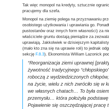
Tak więc monopol na kredyty, sztucznie ograni
pracujemy dla szefa.
Monopol na ziemię polega na przyznawaniu prz
osobistego użytkowania i uprawiania go. Ponad
pustostanów oraz innych form własności) za ni
właściciele gruntu dostają pieniądze za zezwal
uprawiają. Jakkolwiek w dzisiejszym kapitalis
(mało kto zna się na uprawie roli) to jednak od
sekcję
F.8.3
). Ekonomista William Lazonick po
“Reorganizacja ziemi uprawnej [prakt
żywotność tradycyjnego “chłopskiego”
roboczą z wydziedziczonych chłopów, 
na życie, wielu z nich zwróciło się w
we własnych chatach… To była osie
przemysłu… która położyła podstawę 
Pojawienie się oszczędzającej pracę 