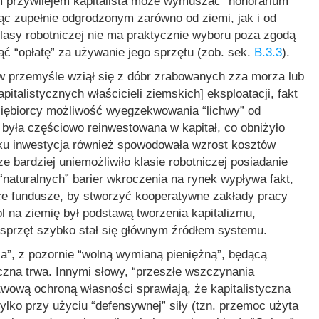
m przywilejem kapitalista może wymuszać “honorarium”
dąc zupełnie odgrodzonym zarówno od ziemi, jak i od
klasy robotniczej nie ma praktycznie wyboru poza zgodą
nąć “opłatę” za używanie jego sprzętu (zob. sek.
B.3.3
).
w przemyśle wziął się z dóbr zrabowanych zza morza lub
apitalistycznych właścicieli ziemskich] eksploatacji, fakt
siębiorcy możliwość wyegzekwowania “lichwy” od
była częściowo reinwestowana w kapitał, co obniżyło
ku inwestycja również spowodowała wzrost kosztów
e bardziej uniemożliwiło klasie robotniczej posiadanie
“naturalnych” barier wkroczenia na rynek wypływa fakt,
ące fundusze, by stworzyć kooperatywne zakłady pracy
 na ziemię był podstawą tworzenia kapitalizmu,
 sprzęt szybko stał się głównym źródłem systemu.
a”, z pozornie “wolną wymianą pieniężną”, będącą
yczna trwa. Innymi słowy, “przeszłe wszczynania
wową ochroną własności sprawiają, że kapitalistyczna
ylko przy użyciu “defensywnej” siły (tzn. przemoc użyta