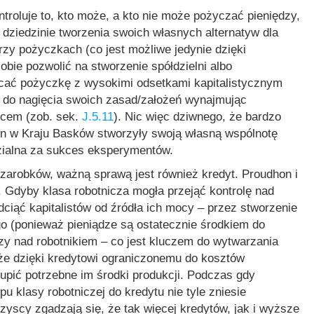
troluje to, kto może, a kto nie może pożyczać pieniędzy,
w dziedzinie tworzenia swoich własnych alternatyw dla
zy pożyczkach (co jest możliwe jedynie dzięki
obie pozwolić na stworzenie spółdzielni albo
cać pożyczkę z wysokimi odsetkami kapitalistycznym
 do nagięcia swoich zasad/założeń wynajmując
ńcem (zob. sek.
J.5.11
). Nic więc dziwnego, że bardzo
on w Kraju Basków stworzyły swoją własną wspólnotę
dzialna za sukces eksperymentów.
 zarobków, ważną sprawą jest również kredyt. Proudhon i
. Gdyby klasa robotnicza mogła przejąć kontrolę nad
ciąć kapitalistów od źródła ich mocy – przez stworzenie
o (ponieważ pieniądze są ostatecznie środkiem do
zy nad robotnikiem – co jest kluczem do wytwarzania
 że dzięki kredytowi ograniczonemu do kosztów
kupić potrzebne im środki produkcji. Podczas gdy
 klasy robotniczej do kredytu nie tyle zniesie
szyscy zgadzają się, że tak więcej kredytów, jak i wyższe