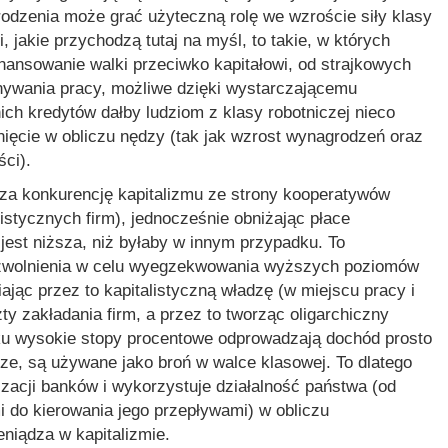
grodzenia może grać użyteczną rolę we wzroście siły klasy
, jakie przychodzą tutaj na myśl, to takie, w których
nansowanie walki przeciwko kapitałowi, od strajkowych
nywania pracy, możliwe dzięki wystarczającemu
ch kredytów dałby ludziom z klasy robotniczej nieco
anięcie w obliczu nędzy (tak jak wzrost wynagrodzeń oraz
ści).
za konkurencję kapitalizmu ze strony kooperatywów
listycznych firm), jednocześnie obniżając płace
jest niższa, niż byłaby w innym przypadku. To
y zwolnienia w celu wyegzekwowania wyższych poziomów
jąc przez to kapitalistyczną władzę (w miejscu pracy i
ty zakładania firm, a przez to tworząc oligarchiczny
ku wysokie stopy procentowe odprowadzają dochód prosto
dze, są używane jako broń w walce klasowej. To dlatego
izacji banków i wykorzystuje działalność państwa (od
 do kierowania jego przepływami) w obliczu
eniądza w kapitalizmie.