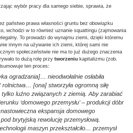
czając wybór pracy dla samego siebie, sprawia, że
ez państwo prawa własności gruntu bez obowiązku
to, wchodzi w to również uznanie squattingu (zajmowania
elegalny. To prowadzi do wynajmu ziemi, dzięki któremu
anie innym na używanie ich ziemi, której sami nie
tycznym społeczeństwie nie ma to już dużego znaczenia
grywało to dużą rolę przy
tworzeniu
kapitalizmu (zob.
dsumowuje ten proces:
yka ogradzania]… nieodwołalnie osłabiła
 rolnictwa… [ona] stworzyła ogromną siłę
tylko luźno związanych z ziemią. Aby zarabiać
 kierunku ‘domowego przemysłu’ – produkcji dóbr
mnastowieczna ekspansja domowego
pod brytyjską rewolucję przemysłową.
technologii maszyn przekształciło… przemysł