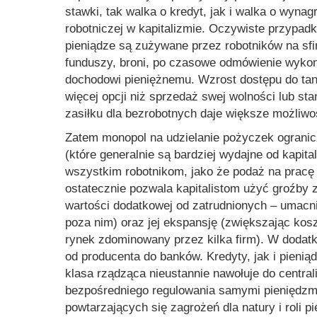
stawki, tak walka o kredyt, jak i walka o wyna
robotniczej w kapitalizmie. Oczywiste przypadki
pieniądze są zużywane przez robotników na sfi
funduszy, broni, po czasowe odmówienie wyko
dochodowi pieniężnemu. Wzrost dostępu do tani
więcej opcji niż sprzedaż swej wolności lub st
zasiłku dla bezrobotnych daje większe możliwo
Zatem monopol na udzielanie pożyczek ogranic
(które generalnie są bardziej wydajne od kapita
wszystkim robotnikom, jako że podaż na pracę 
ostatecznie pozwala kapitalistom użyć groźb
wartości dodatkowej od zatrudnionych – umacnia
poza nim) oraz jej ekspansję (zwiększając kosz
rynek zdominowany przez kilka firm). W dodat
od producenta do banków. Kredyty, jak i pienią
klasa rządząca nieustannie nawołuje do central
bezpośredniego regulowania samymi pieniędzmi
powtarzających się zagrożeń dla natury i roli pi