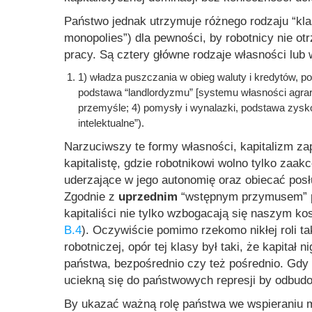
Państwo jednak utrzymuje różnego rodzaju
“kl
monopolies”) dla pewności, by robotnicy nie ot
pracy. Są cztery główne rodzaje własności lu
1) władza puszczania w obieg waluty i kredytów, po
podstawa “landlordyzmu” [systemu własności agrarne
przemyśle; 4) pomysły i wynalazki, podstawa zysk
intelektualne”).
Narzuciwszy te formy własności, kapitalizm za
kapitalistę, gdzie robotnikowi wolno tylko za
uderzające w jego autonomię oraz obiecać posł
Zgodnie z
uprzednim
“wstępnym przymusem” p
kapitaliści nie tylko wzbogacają się naszym ko
B.4
). Oczywiście pomimo rzekomo nikłej roli t
robotniczej, opór tej klasy był taki, że kapitał 
państwa, bezpośrednio czy też pośrednio. Gdy “
uciekną się do państwowych represji by odbudo
By ukazać ważną rolę państwa we wspieraniu m