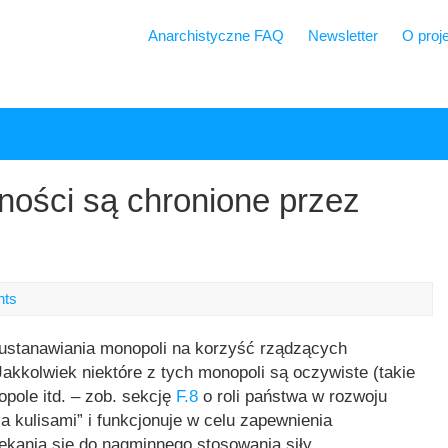
Anarchistyczne FAQ
Newsletter
O proj
sności są chronione przez
nts
ustanawiania monopoli na korzyść rządzących
 Jakkolwiek niektóre z tych monopoli są oczywiste (takie
pole itd. – zob. sekcję
F.8
o roli państwa w rozwoju
za kulisami” i funkcjonuje w celu zapewnienia
iekania się do nagminnego stosowania siły.