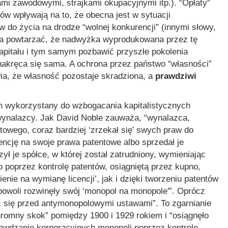
ami zawodowymi, strajkami okupacyjnymi itp.). “Opłaty”
ów wpływają na to, że obecna jest w sytuacji
 do życia na drodze “wolnej konkurencji” (innymi słowy,
zeba powtarzać, że nadwyżka wyprodukowana przez tę
apitału i tym samym pozbawić przyszłe pokolenia
 nakręca się sama. A ochrona przez państwo “własności”
wia, że własność pozostaje skradziona, a
prawdziwi
on wykorzystany do wzbogacania kapitalistycznych
wynalazcy. Jak David Noble zauważa,
“wynalazca,
towego, coraz bardziej ‘zrzekał się’ swych praw do
cencję na swoje prawa patentowe albo sprzedał je
ł je spółce, w której został zatrudniony, wymieniając
 poprzez kontrolę patentów, osiągniętą przez kupno,
enie na wymianę licencji’, jak i dzięki tworzeniu patentów
owoli rozwinęły swój ‘monopol na monopole'”
. Oprócz
ć się przed antymonopolowymi ustawami”
. To zgarnianie
gromny skok”
pomiędzy 1900 i 1929 rokiem i
“osiągnęło
prawdzanie korporacyjnych monopoli poprzez kontrolę