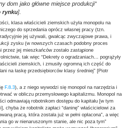
nny dom jako główne miejsce produkcji”
o rynku
].
ości, klasa właścicieli ziemskich użyła monopolu na
niczego do sprzedania oprócz własnej pracy (tzn.
tradycyjnie jej używali, gwałcąc zwyczajowe prawa, i
odukcji zysku (w nowszych czasach podobny proces
i przez jej mieszkańców zostało zastąpione
olnictwie, tak więc
“Dekrety o ogradzaniach… pogrążyły
łaścicieli ziemskich, i zmusiły ogromną ich część do
zdani na łaskę przedsiębiorców klasy średniej”
[Piotr
cję
F.8.3
), a z niego wywodzi się monopol na narzędzia i
etrwać w obliczu przemysłowego kapitalizmu. Monopol na
liści odmawiają robotnikom dostępu do kapitału [w tym
], chyba że robotnik zapłaci “daninę” właścicielowi za
aną pracą, która została już w pełni opłacona”
, a więc
ania go w nienaruszonym stanie, ale nic poza tym”