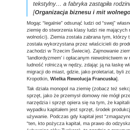
tekstylny… a fabryka zastąpiła rodzi
[
Organizacja biznesu i mit wolneg
Mogąc “legalnie” odsunąć ludzi od “swej” własn
ziemię do stworzenia klasy ludzi nie mających 
wolności). Ziemia została zabrana tym, którzy 
została wykorzystana przez właścicieli do pr
zachodzi w Trzecim Świecie). Zajmowanie ziem
‘landlordyzmem’ i opłacanym niewolnictwem w r
ludność rolniczą w nędzy, zdając ją na łaskę w
migracji do miast, gdzie, jako proletariat, byli 
Kropotkin,
Wielka Rewolucja Francuska
].
Tak działa monopol na ziemię (zobacz też sek
sprzęt, jako że przemysł domowy nie mógł prz
narzędzia i sprzęt opiera się na tym, że kapita
wypadku kapitałem jest sprzęt, środek produkcji
używanie. Podczas gdy kapitał jest
“zmagazynow
“ten, kto pożycza kapitał, ma prawo do odzysk