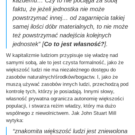
każdemu… Czy to nie pociąga za sobą
faktu, że jeżeli jednostka nie może
powstrzymać innej… od zagarnięcia takiej
samej ilości dóbr materialnych, to nie może
też powstrzymać nadejścia kolejnych
jednostek”
[
Co to jest własność?
].
W kapitalizmie ludziom przypisuje się władzę nad
samymi sobą, ale to jest czysta formalność, jako że
większość ludzi nie ma niezależnego dostępu do
zasobów naturalnych/środków/bogactw. I, jako że
muszą używać zasobów innych ludzi, przechodzą pod
kontrolę tych, którzy je posiadają. Innymi słowy,
własność prywatna ogranicza autonomię większości
populacji, i stwarza reżim władzy, który ma dużo
wspólnego z niewolnictwem. Jak John Stuart Mill
wytyka:
“znakomita większość ludzi jest zniewolona