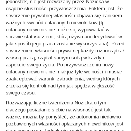
jednostek, nie jest rozważany przez Nozicka w
osądzie słuszności przywłaszczenia. Faktem jest, że
stworzenie prywatnej własności objawia się zanikiem
ważnych swobód opłacanych niewolników (tj.
opłacany niewolnik nie może się wypowiadać w
sprawie statusu ziemi, którą używa ani decydować w
jaki sposób jego praca zostanie wykorzystana). Przed
stworzeniem własności prywatnej każdy rozporządzał
własną pracą, rządził samym sobą w każdym
aspekcie swego życia. Po przywłaszczeniu nowy
opłacany niewolnik nie miał już tyle wolności i musiał
zaakceptować warunki zatrudnienia, według których
zrzeka się kontroli nad tym jak spędza większość
swego czasu.
Rozważając liczne twierdzenia Nozicka o tym,
dlaczego posiadanie siebie na własność jest tak
ważne, można by pomyśleć, że autonomia niedawno
pozbawionych własności opłacanych niewolników jest
dla niego ważna. Jednak nie znajduję w jego pracy nic