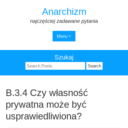
Skip
Anarchizm
to
content
najczęściej zadawane pytania
Menu +
Szukaj
Search
for:
B.3.4 Czy własność
prywatna może być
usprawiedliwiona?