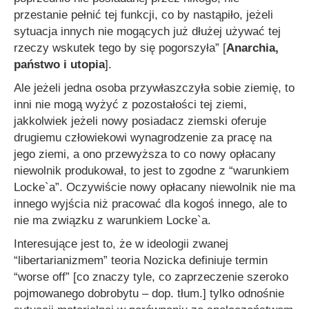
przestanie pełnić tej funkcji, co by nastąpiło, jeżeli
sytuacja innych nie mogących już dłużej używać tej
rzeczy wskutek tego by się pogorszyła”
[
Anarchia,
państwo i utopia
].
Ale jeżeli jedna osoba przywłaszczyła sobie ziemię, to
inni nie mogą wyżyć z pozostałości tej ziemi,
jakkolwiek jeżeli nowy posiadacz ziemski oferuje
drugiemu człowiekowi wynagrodzenie za pracę na
jego ziemi, a ono przewyższa to co nowy opłacany
niewolnik produkował, to jest to zgodne z “warunkiem
Locke`a”. Oczywiście nowy opłacany niewolnik nie ma
innego wyjścia niż pracować dla kogoś innego, ale to
nie ma związku z warunkiem Locke`a.
Interesujące jest to, że w ideologii zwanej
“libertarianizmem” teoria Nozicka definiuje termin
“worse off” [co znaczy tyle, co zaprzeczenie szeroko
pojmowanego dobrobytu – dop. tłum.] tylko odnośnie