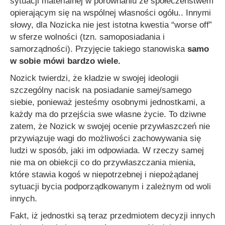
sytuacji materialnej w porównaniu ze społeczeństwem
opierającym się na wspólnej własności ogółu.. Innymi
słowy, dla Nozicka nie jest istotna kwestia “worse off”
w sferze wolności (tzn. samoposiadania i
samorządności). Przyjęcie takiego stanowiska
samo
w sobie mówi bardzo wiele.
Nozick twierdzi, że kładzie w swojej ideologii
szczególny nacisk na posiadanie samej/samego
siebie, ponieważ jesteśmy osobnymi jednostkami, a
każdy ma do przejścia swe własne życie. To dziwne
zatem, że Nozick w swojej ocenie przywłaszczeń nie
przywiązuje wagi do możliwości zachowywania się
ludzi w sposób, jaki im odpowiada. W rzeczy samej
nie ma on obiekcji co do przywłaszczania mienia,
które stawia kogoś w niepotrzebnej i niepożądanej
sytuacji bycia podporządkowanym i zależnym od woli
innych.
Fakt, iż jednostki są teraz przedmiotem decyzji innych