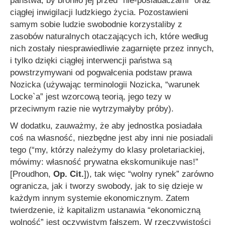
państwa, by broniło jej przed “nie-posiadaczami” oraz
ciągłej inwigilacji ludzkiego życia. Pozostawieni
samym sobie ludzie swobodnie korzystaliby z
zasobów naturalnych otaczających ich, które według
nich zostały niesprawiedliwie zagarnięte przez innych,
i tylko dzięki ciągłej interwencji państwa są
powstrzymywani od pogwałcenia podstaw prawa
Nozicka (używając terminologii Nozicka, “warunek
Locke`a” jest wzorcową teorią, jego tezy w
przeciwnym razie nie wytrzymałyby próby).
W dodatku, zauważmy, że aby jednostka posiadała
coś na własność, niezbędne jest aby inni nie posiadali
tego (
“my, którzy należymy do klasy proletariackiej,
mówimy: własność prywatna ekskomunikuje nas!”
[Proudhon,
Op. Cit.
]), tak więc “wolny rynek” zarówno
ogranicza, jak i tworzy swobody, jak to się dzieje w
każdym innym systemie ekonomicznym. Zatem
twierdzenie, iż kapitalizm ustanawia “ekonomiczną
wolność” jest oczywistym fałszem. W rzeczywistości