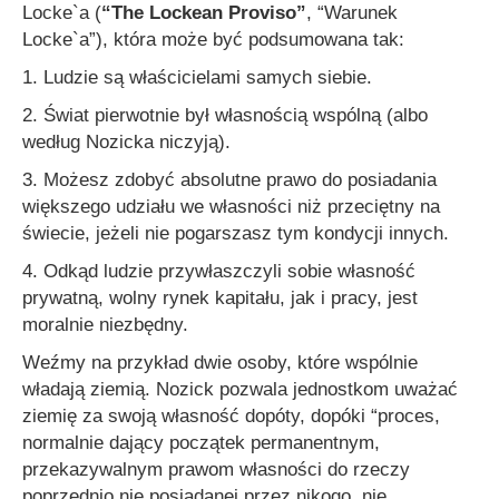
Locke`a (
“The Lockean Proviso”
, “Warunek
Locke`a”), która może być podsumowana tak:
1. Ludzie są właścicielami samych siebie.
2. Świat pierwotnie był własnością wspólną (albo
według Nozicka niczyją).
3. Możesz zdobyć absolutne prawo do posiadania
większego udziału we własności niż przeciętny na
świecie, jeżeli nie pogarszasz tym kondycji innych.
4. Odkąd ludzie przywłaszczyli sobie własność
prywatną, wolny rynek kapitału, jak i pracy, jest
moralnie niezbędny.
Weźmy na przykład dwie osoby, które wspólnie
władają ziemią. Nozick pozwala jednostkom uważać
ziemię za swoją własność dopóty, dopóki
“proces,
normalnie dający początek permanentnym,
przekazywalnym prawom własności do rzeczy
poprzednio nie posiadanej przez nikogo, nie