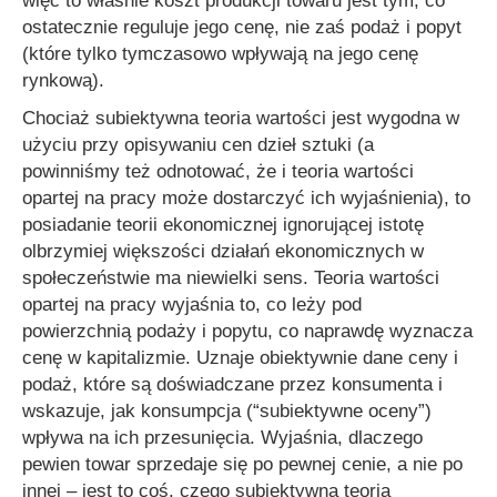
więc to właśnie koszt produkcji towaru jest tym, co
ostatecznie reguluje jego cenę, nie zaś podaż i popyt
(które tylko tymczasowo wpływają na jego cenę
rynkową).
Chociaż subiektywna teoria wartości jest wygodna w
użyciu przy opisywaniu cen dzieł sztuki (a
powinniśmy też odnotować, że i teoria wartości
opartej na pracy może dostarczyć ich wyjaśnienia), to
posiadanie teorii ekonomicznej ignorującej istotę
olbrzymiej większości działań ekonomicznych w
społeczeństwie ma niewielki sens. Teoria wartości
opartej na pracy wyjaśnia to, co leży pod
powierzchnią podaży i popytu, co naprawdę wyznacza
cenę w kapitalizmie. Uznaje obiektywnie dane ceny i
podaż, które są doświadczane przez konsumenta i
wskazuje, jak konsumpcja (“subiektywne oceny”)
wpływa na ich przesunięcia. Wyjaśnia, dlaczego
pewien towar sprzedaje się po pewnej cenie, a nie po
innej – jest to coś, czego subiektywna teoria