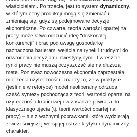
właścicielami. Po trzecie, jest to system
dynamiczny
,
w którym ceny produkcji mogą się zmieniać i
zmieniają się, gdyż są podejmowane decyzje
ekonomiczne. Po czwarte, teoria wartości opartej na
pracy może łatwo odrzucić ideę “doskonałej
konkurencji” i brać pod uwagę gospodarkę
naznaczoną barierami wejścia na rynek i trudnymi do
odwrócenia decyzjami inwestycyjnymi. I wreszcie
rynki pracy nie muszą oczyszczać się na dłuższą
metę. Ponieważ nowoczesna ekonomia zaprzestała
mierzenia użyteczności, znaczy to, że w praktyce
(jeśli nie w retoryce) model neoliberalny odrzuca
część syntezy pochodzącą z teorii wartości opartej na
użyteczności krańcowej i w zasadzie powraca do
klasycznego ujęcia (tj. teorii wartości opartej na
pracy) – ale z ważnymi poprawkami, które wydzierają
z wcześniejszej wersji jej ostrze krytyki i dynamiczny
charakter.