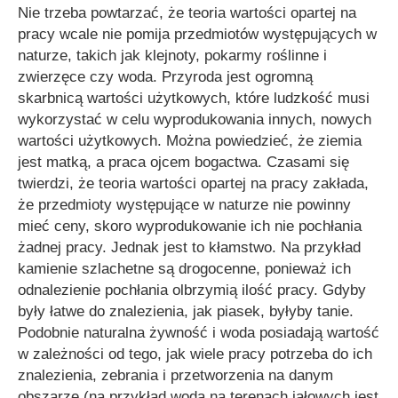
Nie trzeba powtarzać, że teoria wartości opartej na
pracy wcale nie pomija przedmiotów występujących w
naturze, takich jak klejnoty, pokarmy roślinne i
zwierzęce czy woda. Przyroda jest ogromną
skarbnicą wartości użytkowych, które ludzkość musi
wykorzystać w celu wyprodukowania innych, nowych
wartości użytkowych. Można powiedzieć, że ziemia
jest matką, a praca ojcem bogactwa. Czasami się
twierdzi, że teoria wartości opartej na pracy zakłada,
że przedmioty występujące w naturze nie powinny
mieć ceny, skoro wyprodukowanie ich nie pochłania
żadnej pracy. Jednak jest to kłamstwo. Na przykład
kamienie szlachetne są drogocenne, ponieważ ich
odnalezienie pochłania olbrzymią ilość pracy. Gdyby
były łatwe do znalezienia, jak piasek, byłyby tanie.
Podobnie naturalna żywność i woda posiadają wartość
w zależności od tego, jak wiele pracy potrzeba do ich
znalezienia, zebrania i przetworzenia na danym
obszarze (na przykład woda na terenach jałowych jest