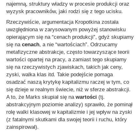
najemną, struktury władzy w procesie produkcji oraz
wyzysk pracowników, jaki rodzi się z tego ucisku.
Rzeczywiście, argumentacja Kropotkina została
uwzględniona w zarysowanym powyżej stanowisku
opierającym się na “cenach produkcji”, gdyż skupiamy
się na
cenach
, a nie “wartościach”. Odrzucamy
metafizyczne abstrakcje, często towarzyszące teorii
wartości opartej na pracy, a zamiast tego skupiamy
się na rzeczywistych zjawiskach, takich jak ceny,
zyski, walka klas itd. Takie podejście pomaga
osadzać naszą krytykę kapitalizmu raczej w tym, co
się dzieje w realnym świecie, niż w sferze abstrakcji.
A to, że Marks skupiał się na
wartości
(tj.
abstrakcyjnym poziomie analizy) sprawiło, że pominął
rolę walki klasowej w kapitalizmie i jej wpływ na zyski
(z fatalnymi skutkami dla swojej teorii i ruchu, który
zainspirował).