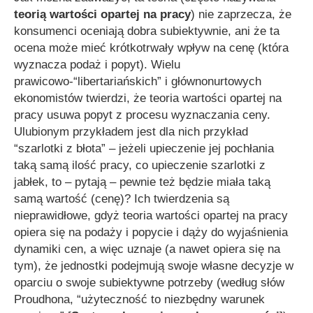
teorią wartości opartej na pracy
) nie zaprzecza, że
konsumenci oceniają dobra subiektywnie, ani że ta
ocena może mieć krótkotrwały wpływ na cenę (która
wyznacza podaż i popyt). Wielu
prawicowo-“libertariańskich” i głównonurtowych
ekonomistów twierdzi, że teoria wartości opartej na
pracy usuwa popyt z procesu wyznaczania ceny.
Ulubionym przykładem jest dla nich przykład
“szarlotki z błota” – jeżeli upieczenie jej pochłania
taką samą ilość pracy, co upieczenie szarlotki z
jabłek, to – pytają – pewnie też będzie miała taką
samą wartość (cenę)? Ich twierdzenia są
nieprawidłowe, gdyż teoria wartości opartej na pracy
opiera się na podaży i popycie i dąży do wyjaśnienia
dynamiki cen, a więc uznaje (a nawet opiera się na
tym), że jednostki podejmują swoje własne decyzje w
oparciu o swoje subiektywne potrzeby (według słów
Proudhona,
“użyteczność to niezbędny warunek