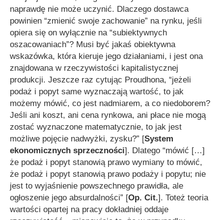
naprawdę nie może uczynić. Dlaczego dostawca
powinien “zmienić swoje zachowanie” na rynku, jeśli
opiera się on wyłącznie na “subiektywnych
oszacowaniach”? Musi być jakaś obiektywna
wskazówka, która kieruje jego działaniami, i jest ona
znajdowana w rzeczywistości kapitalistycznej
produkcji. Jeszcze raz cytując Proudhona,
“jeżeli
podaż i popyt same wyznaczają wartość, to jak
możemy mówić, co jest nadmiarem, a co niedoborem?
Jeśli ani koszt, ani cena rynkowa, ani płace nie mogą
zostać wyznaczone matematycznie, to jak jest
możliwe pojęcie nadwyżki, zysku?”
[
System
ekonomicznych sprzeczności
]. Dlatego
“mówić […]
że podaż i popyt stanowią prawo wymiany to mówić,
że podaż i popyt stanowią prawo podaży i popytu; nie
jest to wyjaśnienie powszechnego prawidła, ale
ogłoszenie jego absurdalności”
[
Op. Cit.
]. Toteż teoria
wartości opartej na pracy dokładniej oddaje