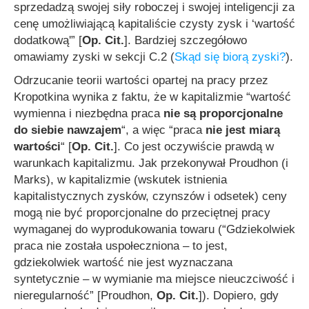
sprzedadzą swojej siły roboczej i swojej inteligencji za
cenę umożliwiającą kapitaliście czysty zysk i ‘wartość
dodatkową'”
[
Op. Cit.
]. Bardziej szczegółowo
omawiamy zyski w sekcji C.2 (
Skąd się biorą zyski?
).
Odrzucanie teorii wartości opartej na pracy przez
Kropotkina wynika z faktu, że w kapitalizmie
“wartość
wymienna i niezbędna praca
nie są proporcjonalne
do siebie nawzajem
“
, a więc
“praca
nie jest miarą
wartości
“
[
Op. Cit.
]. Co jest oczywiście prawdą w
warunkach kapitalizmu. Jak przekonywał Proudhon (i
Marks), w kapitalizmie (wskutek istnienia
kapitalistycznych zysków, czynszów i odsetek) ceny
mogą nie być proporcjonalne do przeciętnej pracy
wymaganej do wyprodukowania towaru (
“Gdziekolwiek
praca nie została uspołeczniona – to jest,
gdziekolwiek wartość nie jest wyznaczana
syntetycznie – w wymianie ma miejsce nieuczciwość i
nieregularność”
[Proudhon,
Op. Cit.
]). Dopiero, gdy