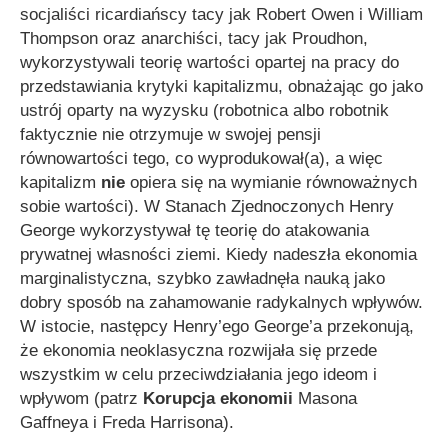
socjaliści ricardiańscy tacy jak Robert Owen i William
Thompson oraz anarchiści, tacy jak Proudhon,
wykorzystywali teorię wartości opartej na pracy do
przedstawiania krytyki kapitalizmu, obnażając go jako
ustrój oparty na wyzysku (robotnica albo robotnik
faktycznie nie otrzymuje w swojej pensji
równowartości tego, co wyprodukował(a), a więc
kapitalizm
nie
opiera się na wymianie równoważnych
sobie wartości). W Stanach Zjednoczonych Henry
George wykorzystywał tę teorię do atakowania
prywatnej własności ziemi. Kiedy nadeszła ekonomia
marginalistyczna, szybko zawładnęła nauką jako
dobry sposób na zahamowanie radykalnych wpływów.
W istocie, następcy Henry’ego George’a przekonują,
że ekonomia neoklasyczna rozwijała się przede
wszystkim w celu przeciwdziałania jego ideom i
wpływom (patrz
Korupcja ekonomii
Masona
Gaffneya i Freda Harrisona).