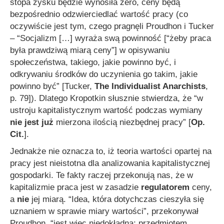
stopa zysku będzie wynosiła zero, ceny będą
bezpośrednio odzwierciedlać wartość pracy (co
oczywiście jest tym, czego pragnęli Proudhon i Tucker
–
“Socjalizm […] wyraża swą powinność [“żeby praca
była prawdziwą miarą ceny”] w opisywaniu
społeczeństwa, takiego, jakie powinno być, i
odkrywaniu środków do uczynienia go takim, jakie
powinno być”
[Tucker,
The Individualist Anarchists
,
p. 79]). Dlatego Kropotkin słusznie stwierdza, że
“w
ustroju kapitalistycznym wartość podczas wymiany
nie jest już
mierzona ilością niezbędnej pracy”
[
Op.
Cit.
].
Jednakże nie oznacza to, iż teoria wartości opartej na
pracy jest nieistotna dla analizowania kapitalistycznej
gospodarki. Te fakty raczej przekonują nas, że w
kapitalizmie praca jest w zasadzie
regulatorem
ceny,
a
nie
jej miarą.
“Idea, która dotychczas cieszyła się
uznaniem w sprawie miary wartości”
, przekonywał
Proudhon,
“jest więc niedokładna; przedmiotem