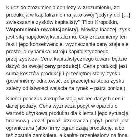
Klucz do zrozumienia cen leży w zrozumieniu, że
produkcja w kapitalizmie ma jako swój
“jedyny cel […]
zwiększanie zysków kapitalisty”
[Piotr Kropotkin,
Wspomnienia rewolucjonisty
]. Mówiąc inaczej, zysk
jest siłą napędową kapitalizmu. Gdy zrozumiemy ten
fakt i jego konsekwencje, wyznaczanie ceny staje się
proste, a dynamika ustroju kapitalistycznego
przejrzystsza. Cena kapitalistycznego towaru będzie
dążyć do swojej
ceny produkcji
. Cena produkcji jest
sumą kosztów produkcji i przeciętnej stopy zysku
(powinniśmy odnotować, że przeciętna stopa zysku
zależy od łatwości wejścia na rynek – patrz poniżej).
Klienci podczas zakupów stają wobec danych cen i
danej podaży. Cena wyznacza popyt w oparciu o
wartość użytkową produktu dla klienta i jego sytuację
finansową. Jeżeli podaż przekracza popyt, podaż jest
ograniczana (albo firmy ograniczają produkcję, albo
też zostają zamknięte, a kapitał przeniesiony na inne,