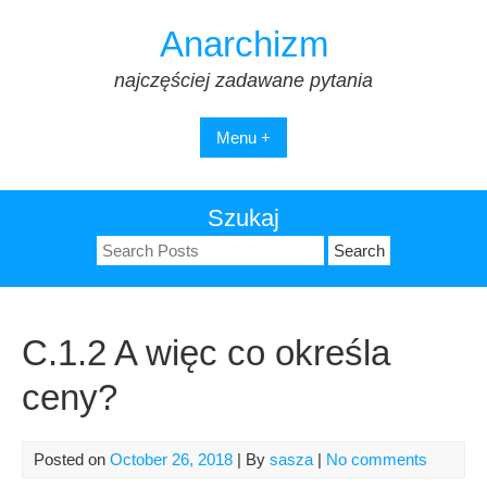
Skip
Anarchizm
to
content
najczęściej zadawane pytania
Menu +
Szukaj
Search
for:
C.1.2 A więc co określa
ceny?
Posted on
October 26, 2018
| By
sasza
|
No comments