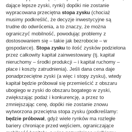
dające lepsze zyski, rynki) dopóki nie zostanie
wypracowana przeciętna
stopa zysku
(chociaż
musimy podkreślić, że decyzje inwestycyjne są
trudne do odwrócenia, a to znaczy, że można
ograniczyć mobilność, powodując problemy z
dostosowaniem się – takie jak bezrobocie – w
gospodarce).
Stopa zysku
to ilość zysków podzielona
przez całkowity kapitał zainwestowany (tj. kapitał
nieruchomy – środki produkcji – i kapitał ruchomy –
płace i koszty zatrudnienia). Jeśli dana cena daje
ponadprzeciętne zyski (a więc i stopy zysku), wtedy
kapitał będzie próbował się przemieścić z obszaru
ubogiego w zyski do obszaru bogatego w zyski,
zwiększając podaż i konkurencję, a przez to
zmniejszając cenę, dopóki nie zostanie znowu
wytworzona przeciętna stopa zysku (podkreślamy:
będzie próbował
, gdyż wiele rynków ma rozległe
bariery chroniące przed wejściem, ograniczające