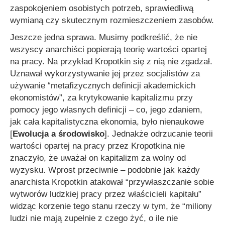
zaspokojeniem osobistych potrzeb, sprawiedliwą
wymianą czy skutecznym rozmieszczeniem zasobów.
Jeszcze jedna sprawa. Musimy podkreślić, że nie
wszyscy anarchiści popierają teorię wartości opartej
na pracy. Na przykład Kropotkin się z nią nie zgadzał.
Uznawał wykorzystywanie jej przez socjalistów za
używanie
“metafizycznych definicji akademickich
ekonomistów”
, za krytykowanie kapitalizmu przy
pomocy jego własnych definicji – co, jego zdaniem,
jak cała kapitalistyczna ekonomia, było nienaukowe
[
Ewolucja a środowisko
]. Jednakże odrzucanie teorii
wartości opartej na pracy przez Kropotkina nie
znaczyło, że uważał on kapitalizm za wolny od
wyzysku. Wprost przeciwnie – podobnie jak każdy
anarchista Kropotkin atakował
“przywłaszczanie sobie
wytworów ludzkiej pracy przez właścicieli kapitału”
widząc korzenie tego stanu rzeczy w tym, że
“miliony
ludzi nie mają zupełnie z czego żyć, o ile nie