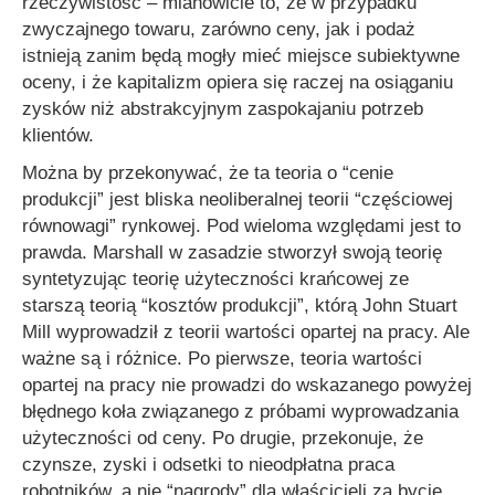
rzeczywistość – mianowicie to, że w przypadku
zwyczajnego towaru, zarówno ceny, jak i podaż
istnieją zanim będą mogły mieć miejsce subiektywne
oceny, i że kapitalizm opiera się raczej na osiąganiu
zysków niż abstrakcyjnym zaspokajaniu potrzeb
klientów.
Można by przekonywać, że ta teoria o
“cenie
produkcji”
jest bliska neoliberalnej teorii “częściowej
równowagi” rynkowej. Pod wieloma względami jest to
prawda. Marshall w zasadzie stworzył swoją teorię
syntetyzując teorię użyteczności krańcowej ze
starszą teorią “kosztów produkcji”, którą John Stuart
Mill wyprowadził z teorii wartości opartej na pracy. Ale
ważne są i różnice. Po pierwsze, teoria wartości
opartej na pracy nie prowadzi do wskazanego powyżej
błędnego koła związanego z próbami wyprowadzania
użyteczności od ceny. Po drugie, przekonuje, że
czynsze, zyski i odsetki to nieodpłatna praca
robotników, a nie “nagrody” dla właścicieli za bycie