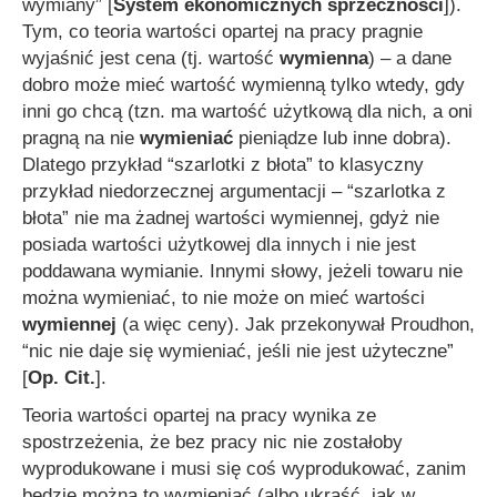
wymiany”
[
System ekonomicznych sprzeczności
]).
Tym, co teoria wartości opartej na pracy pragnie
wyjaśnić jest cena (tj. wartość
wymienna
) – a dane
dobro może mieć wartość wymienną tylko wtedy, gdy
inni go chcą (tzn. ma wartość użytkową dla nich, a oni
pragną na nie
wymieniać
pieniądze lub inne dobra).
Dlatego przykład “szarlotki z błota” to klasyczny
przykład niedorzecznej argumentacji – “szarlotka z
błota” nie ma żadnej wartości wymiennej, gdyż nie
posiada wartości użytkowej dla innych i nie jest
poddawana wymianie. Innymi słowy, jeżeli towaru nie
można wymieniać, to nie może on mieć wartości
wymiennej
(a więc ceny). Jak przekonywał Proudhon,
“nic nie daje się wymieniać, jeśli nie jest użyteczne”
[
Op. Cit.
].
Teoria wartości opartej na pracy wynika ze
spostrzeżenia, że bez pracy nic nie zostałoby
wyprodukowane i musi się coś wyprodukować, zanim
będzie można to wymieniać (albo ukraść, jak w