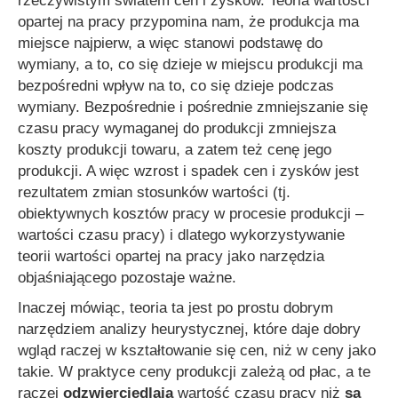
rzeczywistym światem cen i zysków. Teoria wartości
opartej na pracy przypomina nam, że produkcja ma
miejsce najpierw, a więc stanowi podstawę do
wymiany, a to, co się dzieje w miejscu produkcji ma
bezpośredni wpływ na to, co się dzieje podczas
wymiany. Bezpośrednie i pośrednie zmniejszanie się
czasu pracy wymaganej do produkcji zmniejsza
koszty produkcji towaru, a zatem też cenę jego
produkcji. A więc wzrost i spadek cen i zysków jest
rezultatem zmian stosunków wartości (tj.
obiektywnych kosztów pracy w procesie produkcji –
wartości czasu pracy) i dlatego wykorzystywanie
teorii wartości opartej na pracy jako narzędzia
objaśniającego pozostaje ważne.
Inaczej mówiąc, teoria ta jest po prostu dobrym
narzędziem analizy heurystycznej, które daje dobry
wgląd raczej w kształtowanie się cen, niż w ceny jako
takie. W praktyce ceny produkcji zależą od płac, a te
raczej
odzwierciedlają
wartość czasu pracy niż
są