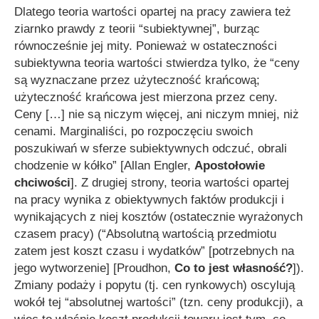
Dlatego teoria wartości opartej na pracy zawiera też
ziarnko prawdy z teorii “subiektywnej”, burząc
równocześnie jej mity. Ponieważ w ostateczności
subiektywna teoria wartości stwierdza tylko, że
“ceny
są wyznaczane przez użyteczność krańcową;
użyteczność krańcowa jest mierzona przez ceny.
Ceny […] nie są niczym więcej, ani niczym mniej, niż
cenami. Marginaliści, po rozpoczęciu swoich
poszukiwań w sferze subiektywnych odczuć, obrali
chodzenie w kółko”
[Allan Engler,
Apostołowie
chciwości
]. Z drugiej strony, teoria wartości opartej
na pracy wynika z obiektywnych faktów produkcji i
wynikających z niej kosztów (ostatecznie wyrażonych
czasem pracy) (
“Absolutną wartością przedmiotu
zatem jest koszt czasu i wydatków” [potrzebnych na
jego wytworzenie]
[Proudhon,
Co to jest własność?
]).
Zmiany podaży i popytu (tj. cen rynkowych) oscylują
wokół tej “absolutnej wartości” (tzn. ceny produkcji), a