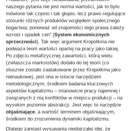
naszego pytania nie jest norma wartości, jak to było
mówione tak często i tak głupio, lecz prawo regulujące
stosunki różnych produktów względem społecznego
bogactwa; ponieważ od znajomości tego prawa zależy
wzrost i spadek cen”
[
System ekonomicznych
sprzeczności
]. Tak więc argument Kropotkina nie
podważa teorii wartości opartej na pracy jako takiej.
Po zdjęciu metafizycznej zawartości, którą wielu
(zwłaszcza marksistów) dodało do tej teorii (co
słusznie zostało zaatakowane przez Kropotkina jako
nienaukowe), jest ona w istocie narzędziem
metodologicznym, środkiem badania kluczowych
aspektów kapitalizmu – mianowicie pracy najemnej i
związanych z nią konfliktów w miejscu produkcji – na
wysokim poziomie abstrakcji. Jest więc to narzędzie
objaśniające
, a wartość terminem objaśniającym,
środkiem do zrozumienia dynamiki kapitalizmu.
Dlatego zamiast wysuwania niedojrzałej idei, że