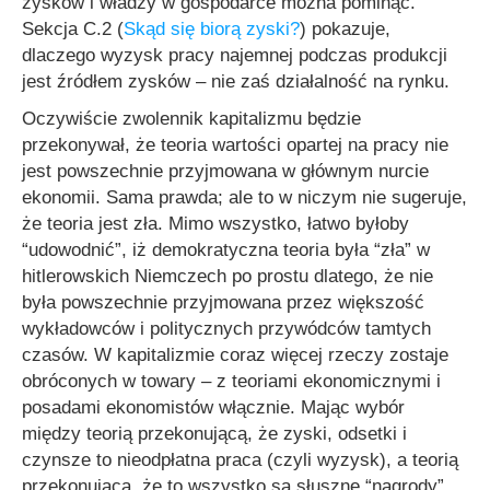
zysków i władzy w gospodarce można pominąć.
Sekcja C.2 (
Skąd się biorą zyski?
) pokazuje,
dlaczego wyzysk pracy najemnej podczas produkcji
jest źródłem zysków – nie zaś działalność na rynku.
Oczywiście zwolennik kapitalizmu będzie
przekonywał, że teoria wartości opartej na pracy nie
jest powszechnie przyjmowana w głównym nurcie
ekonomii. Sama prawda; ale to w niczym nie sugeruje,
że teoria jest zła. Mimo wszystko, łatwo byłoby
“udowodnić”, iż demokratyczna teoria była “zła” w
hitlerowskich Niemczech po prostu dlatego, że nie
była powszechnie przyjmowana przez większość
wykładowców i politycznych przywódców tamtych
czasów. W kapitalizmie coraz więcej rzeczy zostaje
obróconych w towary – z teoriami ekonomicznymi i
posadami ekonomistów włącznie. Mając wybór
między teorią przekonującą, że zyski, odsetki i
czynsze to nieodpłatna praca (czyli wyzysk), a teorią
przekonującą, że to wszystko są słuszne “nagrody”