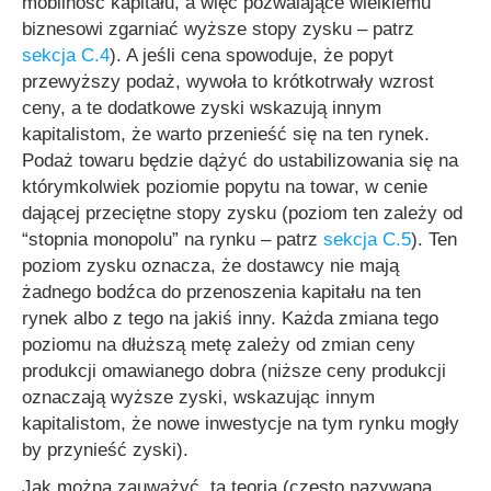
mobilność kapitału, a więc pozwalające wielkiemu
biznesowi zgarniać wyższe stopy zysku – patrz
sekcja C.4
). A jeśli cena spowoduje, że popyt
przewyższy podaż, wywoła to krótkotrwały wzrost
ceny, a te dodatkowe zyski wskazują innym
kapitalistom, że warto przenieść się na ten rynek.
Podaż towaru będzie dążyć do ustabilizowania się na
którymkolwiek poziomie popytu na towar, w cenie
dającej przeciętne stopy zysku (poziom ten zależy od
“stopnia monopolu”
na rynku – patrz
sekcja C.5
). Ten
poziom zysku oznacza, że dostawcy nie mają
żadnego bodźca do przenoszenia kapitału na ten
rynek albo z tego na jakiś inny. Każda zmiana tego
poziomu na dłuższą metę zależy od zmian ceny
produkcji omawianego dobra (niższe ceny produkcji
oznaczają wyższe zyski, wskazując innym
kapitalistom, że nowe inwestycje na tym rynku mogły
by przynieść zyski).
Jak można zauważyć, ta teoria (często nazywana