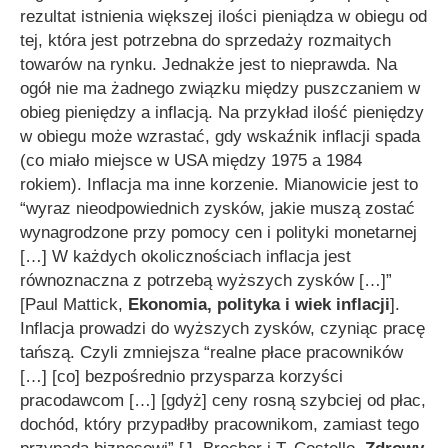
rezultat istnienia większej ilości pieniądza w obiegu od
tej, która jest potrzebna do sprzedaży rozmaitych
towarów na rynku. Jednakże jest to nieprawda. Na
ogół nie ma żadnego związku między puszczaniem w
obieg pieniędzy a inflacją. Na przykład ilość pieniędzy
w obiegu może wzrastać, gdy wskaźnik inflacji spada
(co miało miejsce w USA między 1975 a 1984
rokiem). Inflacja ma inne korzenie. Mianowicie jest to
“wyraz nieodpowiednich zysków, jakie muszą zostać
wynagrodzone przy pomocy cen i polityki monetarnej
[…] W każdych okolicznościach inflacja jest
równoznaczna z potrzebą wyższych zysków […]”
[Paul Mattick,
Ekonomia, polityka i wiek inflacji
].
Inflacja prowadzi do wyższych zysków, czyniąc pracę
tańszą. Czyli zmniejsza
“realne płace pracowników
[…] [co] bezpośrednio przysparza korzyści
pracodawcom […] [gdyż] ceny rosną szybciej od płac,
dochód, który przypadłby pracownikom, zamiast tego