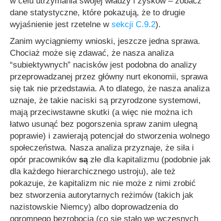
w celu utrzymania swojej władzy i zysków – zobacz
dane statystyczne, które pokazują, że to drugie
wyjaśnienie jest rzetelne w
sekcji C.9.2
).
Zanim wyciągniemy wnioski, jeszcze jedna sprawa.
Chociaż może się zdawać, że nasza analiza
“subiektywnych” nacisków jest podobna do analizy
przeprowadzanej przez główny nurt ekonomii, sprawa
się tak nie przedstawia. A to dlatego, że nasza analiza
uznaje, że takie naciski są przyrodzone systemowi,
mają przeciwstawne skutki (a więc nie można ich
łatwo usunąć bez pogorszenia spraw zanim ulegną
poprawie) i zawierają potencjał do stworzenia wolnego
społeczeństwa. Nasza analiza przyznaje, że siła i
opór pracowników
są
złe dla kapitalizmu (podobnie jak
dla każdego hierarchicznego ustroju), ale też
pokazuje, że kapitalizm nic nie może z nimi zrobić
bez stworzenia autorytarnych reżimów (takich jak
nazistowskie Niemcy) albo doprowadzenia do
ogromnego bezrobocia (co się stało we wczesnych