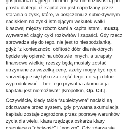
gospodarka ciągłego “boomu” jest niemożliwością po
prostu dlatego, iż kapitalizm jest napędzany przez
starania o zysk, które, w połączeniu z subiektywnym
naciskiem na zyski istniejącym wskutek walki
klasowej między robotnikami a kapitalistami,
muszą
wytwarzać ciągły cykl rozkwitów i zapaści. Gdy rzecz
sprowadza się do tego, nie jest to niespodzianką,
gdyż
“z konieczności obfitość dóbr dla niektórych
będzie się opierać na ubóstwie innych, a tarapaty
finansowe wielkiej rzeszy będą musiały zostać
utrzymane za wszelką cenę, ażeby mogły być ręce
sprzedające się tylko za część tego, co są zdolne
wyprodukować – bez tego prywatna akumulacja
kapitału jest niemożliwa!”
[Kropotkin,
Op. Cit.
].
Oczywiście, kiedy takie “subiektywne” naciski są
odczuwane przez system, gdy prywatna akumulacja
kapitału zostaje zagrożona przez poprawę warunków
życia dla wielu, klasa rządząca oskarża klasy
pracujące o “chciwość” i “egoizm”. Gdy zdarza się