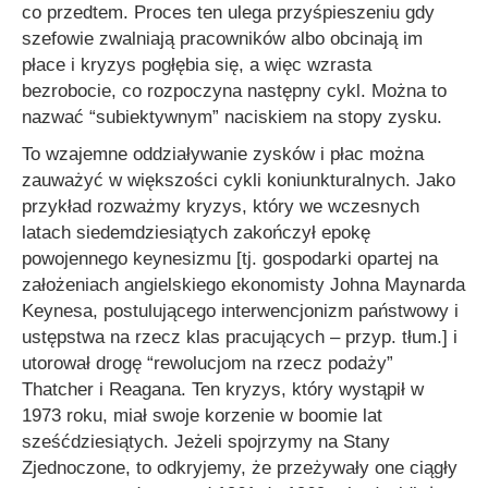
co przedtem. Proces ten ulega przyśpieszeniu gdy
szefowie zwalniają pracowników albo obcinają im
płace i kryzys pogłębia się, a więc wzrasta
bezrobocie, co rozpoczyna następny cykl. Można to
nazwać “subiektywnym” naciskiem na stopy zysku.
To wzajemne oddziaływanie zysków i płac można
zauważyć w większości cykli koniunkturalnych. Jako
przykład rozważmy kryzys, który we wczesnych
latach siedemdziesiątych zakończył epokę
powojennego keynesizmu [tj. gospodarki opartej na
założeniach angielskiego ekonomisty Johna Maynarda
Keynesa, postulującego interwencjonizm państwowy i
ustępstwa na rzecz klas pracujących – przyp. tłum.] i
utorował drogę “rewolucjom na rzecz podaży”
Thatcher i Reagana. Ten kryzys, który wystąpił w
1973 roku, miał swoje korzenie w boomie lat
sześćdziesiątych. Jeżeli spojrzymy na Stany
Zjednoczone, to odkryjemy, że przeżywały one ciągły