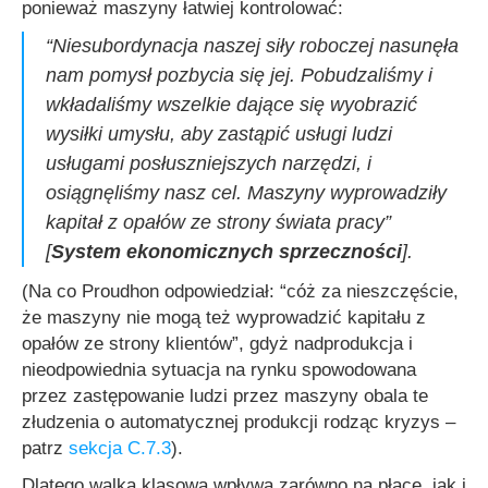
ponieważ maszyny łatwiej kontrolować:
“Niesubordynacja naszej siły roboczej nasunęła
nam pomysł pozbycia się jej. Pobudzaliśmy i
wkładaliśmy wszelkie dające się wyobrazić
wysiłki umysłu, aby zastąpić usługi ludzi
usługami posłuszniejszych narzędzi, i
osiągnęliśmy nasz cel. Maszyny wyprowadziły
kapitał z opałów ze strony świata pracy”
[
System ekonomicznych sprzeczności
].
(Na co Proudhon odpowiedział:
“cóż za nieszczęście,
że maszyny nie mogą też wyprowadzić kapitału z
opałów ze strony klientów”
, gdyż nadprodukcja i
nieodpowiednia sytuacja na rynku spowodowana
przez zastępowanie ludzi przez maszyny obala te
złudzenia o automatycznej produkcji rodząc kryzys –
patrz
sekcja C.7.3
).
Dlatego walka klasowa wpływa zarówno na płace, jak i