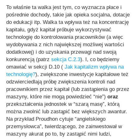
To właśnie ta walka jest tym, co wyznacza płace i
pośrednie dochody, takie jak opieka socjalna, dotacje
do edukacji itp. Walka ta wpływa też na koncentrację
kapitału, gdyż kapitał próbuje wykorzystywać
technologię do kontrolowania pracowników (a więc
wydobywania z nich największej możliwej wartości
dodatkowej) i do uzyskania przewagi nad swoją
konkurencją (patrz
sekcja C.2.3
). I, co będziemy
omawiać w sekcji D.10 (
Jak kapitalizm wpływa na
technologię?
), zwiększone inwestycje kapitałowe też
odzwierciedlają próbę zwiększenia kontroli nad
pracownikiem przez kapitał (lub zastąpienia go przez
maszyny, które nie mogą powiedzieć “nie”)
oraz
przekształcenia jednostek w “szarą masę”, którą
można zwolnić lub zastąpić bez większych awantur.
Na przykład Proudhon cytuje “angielskiego
przemysłowca”, twierdzącego, że zainwestował w
maszyny akurat po to, by zastąpić nimi ludzi,