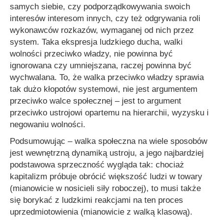
samych siebie, czy podporządkowywania swoich
interesów interesom innych, czy też odgrywania roli
wykonawców rozkazów, wymaganej od nich przez
system. Taka ekspresja ludzkiego ducha, walki
wolności przeciwko władzy, nie powinna być
ignorowana czy umniejszana, raczej powinna być
wychwalana. To, że walka przeciwko władzy sprawia
tak dużo kłopotów systemowi, nie jest argumentem
przeciwko walce społecznej – jest to argument
przeciwko ustrojowi opartemu na hierarchii, wyzysku i
negowaniu wolności.
Podsumowując – walka społeczna na wiele sposobów
jest wewnętrzną dynamiką ustroju, a jego najbardziej
podstawowa sprzeczność wygląda tak: chociaż
kapitalizm próbuje obrócić większość ludzi w towary
(mianowicie w nosicieli siły roboczej), to musi także
się borykać z ludzkimi reakcjami na ten proces
uprzedmiotowienia (mianowicie z walką klasową).