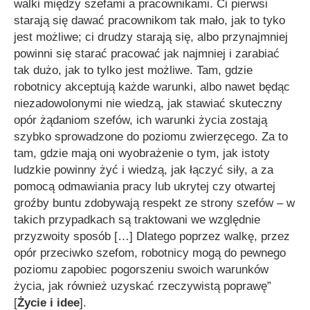
walki między szefami a pracownikami. Ci pierwsi
starają się dawać pracownikom tak mało, jak to tyko
jest możliwe; ci drudzy starają się, albo przynajmniej
powinni się starać pracować jak najmniej i zarabiać
tak dużo, jak to tylko jest możliwe. Tam, gdzie
robotnicy akceptują każde warunki, albo nawet będąc
niezadowolonymi nie wiedzą, jak stawiać skuteczny
opór żądaniom szefów, ich warunki życia zostają
szybko sprowadzone do poziomu zwierzęcego. Za to
tam, gdzie mają oni wyobrażenie o tym, jak istoty
ludzkie powinny żyć i wiedzą, jak łączyć siły, a za
pomocą odmawiania pracy lub ukrytej czy otwartej
groźby buntu zdobywają respekt ze strony szefów – w
takich przypadkach są traktowani we względnie
przyzwoity sposób […] Dlatego poprzez walkę, przez
opór przeciwko szefom, robotnicy mogą do pewnego
poziomu zapobiec pogorszeniu swoich warunków
życia, jak również uzyskać rzeczywistą poprawę”
[
Życie i idee
].