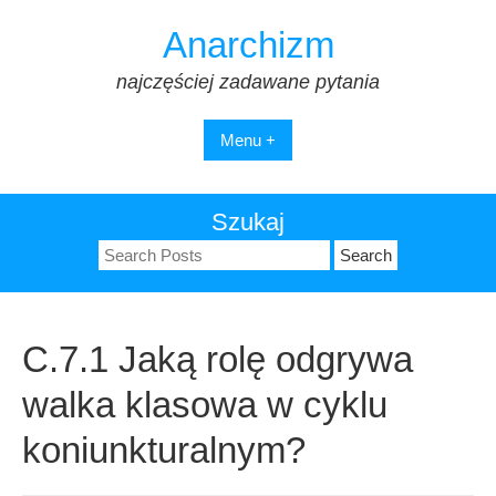
Skip
Anarchizm
to
content
najczęściej zadawane pytania
Menu +
Szukaj
Search
for:
C.7.1 Jaką rolę odgrywa
walka klasowa w cyklu
koniunkturalnym?