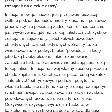
przypada biznesowi”
[J. Brecher i T. Costello,
Zdrowy
rozsądek na ciężkie czasy
].
Inflacja, mówiąc inaczej, jest przejawem bieżącej
walki o podział dochodów między klasami, i, ponieważ
pracownicy nie posiadają żadnej kontroli nad cenami,
jest wywoływana gdy marże kapitalistycznych zysków
zostają zmniejszone (z jakichkolwiek powodów,
obiektywnych czy subiektywnych). Znaczy to, że
wnioskowanie, iż podwyżki płac “powodują” inflację
jako taką byłoby błędem. Takie rozumowanie
zaniedbuje fakt, że pracownicy nie ustalają cen, robią
to kapitaliści. Inflacja na swój własny sposób pokazuje
obłudę kapitalizmu. Ostatecznie, płace rosną wskutek
“naturalnych” sił rynkowych podaży i popytu. To
właśnie kapitaliści są tymi, którzy próbują rozpieprzyć
rynek odmawiając zaakceptowania niższych zysków
powodowanych przez warunki na tymże rynku.
Oczywiście, używając wyrażenia Tuckera, w
kapitalizmie siły rynkowe są dobrą rzeczą dla gęsi