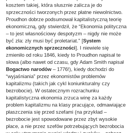
kosztem takiej, która słusznie zalicza je do
sprzeczności tworzonych przez płatne niewolnictwo.
Proudhon dobrze podsumował kapitalistyczną teorię
ekonomiczną, gdy stwierdził, że
“Ekonomia polityczna
– to jest własnościowy despotyzm – nigdy nie może
być zła: zły musi być proletariat.”
[
System
ekonomicznych sprzeczności
]. I niewiele się
zmieniło od roku 1846, kiedy to Proudhon napisał te
słowa (albo nawet od czasu, gdy Adam Smith napisał
Bogactwo narodów
– 1776!), kiedy dochodzi do
“wyjaśniania” przez ekonomistów problemów
kapitalizmu (takich jak cykl koniunkturalny czy
bezrobocie). W ostatecznym rozrachunku
kapitalistyczna ekonomia zrzuca winę za każdy
problem kapitalizmu na klasy pracujące, odmawiające
płaszczenia się przed szefami (na przykład –
bezrobocie jest spowodowane przez zbyt wysokie
płace, a nie przez szefów potrzebujących bezrobocia