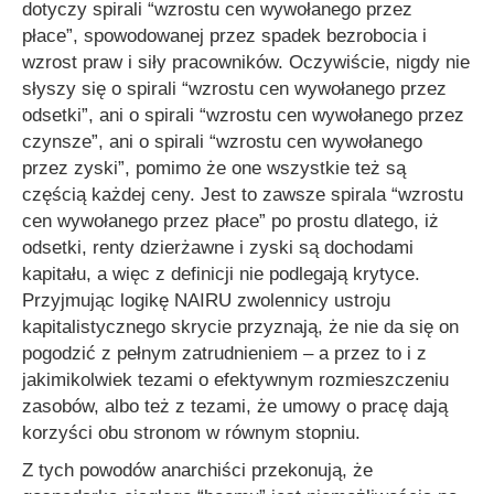
dotyczy spirali
“wzrostu cen wywołanego przez
płace”
, spowodowanej przez spadek bezrobocia i
wzrost praw i siły pracowników. Oczywiście, nigdy nie
słyszy się o spirali
“wzrostu cen wywołanego przez
odsetki”
, ani o spirali
“wzrostu cen wywołanego przez
czynsze”
, ani o spirali
“wzrostu cen wywołanego
przez zyski”
, pomimo że one wszystkie też są
częścią każdej ceny. Jest to zawsze spirala
“wzrostu
cen wywołanego przez płace”
po prostu dlatego, iż
odsetki, renty dzierżawne i zyski są dochodami
kapitału, a więc z definicji nie podlegają krytyce.
Przyjmując logikę NAIRU zwolennicy ustroju
kapitalistycznego skrycie przyznają, że nie da się on
pogodzić z pełnym zatrudnieniem – a przez to i z
jakimikolwiek tezami o efektywnym rozmieszczeniu
zasobów, albo też z tezami, że umowy o pracę dają
korzyści obu stronom w równym stopniu.
Z tych powodów anarchiści przekonują, że