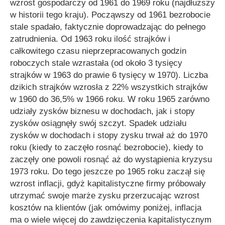
wzrost gospodarczy od 1961 do 1969 roku (najdłuższy
w historii tego kraju). Począwszy od 1961 bezrobocie
stale spadało, faktycznie doprowadzając do pełnego
zatrudnienia. Od 1963 roku ilość strajków i
całkowitego czasu nieprzepracowanych godzin
roboczych stale wzrastała (od około 3 tysięcy
strajków w 1963 do prawie 6 tysięcy w 1970). Liczba
dzikich strajków wzrosła z 22% wszystkich strajków
w 1960 do 36,5% w 1966 roku. W roku 1965 zarówno
udziały zysków biznesu w dochodach, jak i stopy
zysków osiągnęły swój szczyt. Spadek udziału
zysków w dochodach i stopy zysku trwał aż do 1970
roku (kiedy to zaczęło rosnąć bezrobocie), kiedy to
zaczęły one powoli rosnąć aż do wystąpienia kryzysu
1973 roku. Do tego jeszcze po 1965 roku zaczął się
wzrost inflacji, gdyż kapitalistyczne firmy próbowały
utrzymać swoje marże zysku przerzucając wzrost
kosztów na klientów (jak omówimy poniżej, inflacja
ma o wiele więcej do zawdzięczenia kapitalistycznym