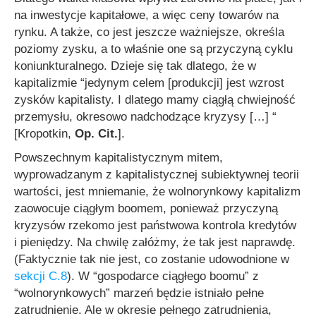
na inwestycje kapitałowe, a więc ceny towarów na
rynku. A także, co jest jeszcze ważniejsze, określa
poziomy zysku, a to właśnie one są przyczyną cyklu
koniunkturalnego. Dzieje się tak dlatego, że w
kapitalizmie
“jedynym celem [produkcji] jest wzrost
zysków kapitalisty. I dlatego mamy ciągłą chwiejność
przemysłu, okresowo nadchodzące kryzysy […] “
[Kropotkin,
Op. Cit.
].
Powszechnym kapitalistycznym mitem,
wyprowadzanym z kapitalistycznej subiektywnej teorii
wartości, jest mniemanie, że wolnorynkowy kapitalizm
zaowocuje ciągłym boomem, ponieważ przyczyną
kryzysów rzekomo jest państwowa kontrola kredytów
i pieniędzy. Na chwilę załóżmy, że tak jest naprawdę.
(Faktycznie tak nie jest, co zostanie udowodnione w
sekcji C.8
). W “gospodarce ciągłego boomu” z
“wolnorynkowych” marzeń będzie istniało pełne
zatrudnienie. Ale w okresie pełnego zatrudnienia,