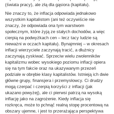
(świata pracy), ale złą dla gąsiora (kapitału).
Nie znaczy to, że inflacja odpowiada jednakowo
wszystkim kapitalistom (ani też oczywiście nie
znaczy, że odpowiada ona tym warstwom
społecznym, które żyją ze stałych dochodów, a więc
cierpią na podwyżkach cen – lecz tacy ludzie są
nieważni w oczach kapitału). Bynajmniej – w okresach
inflacji wierzyciele zaczynają tracić, a dłużnicy
zaczynają zyskiwać. Sprzeciw wielu zwolenników
kapitalizmu wobec wysokiego poziomu inflacji opiera
się na tym fakcie oraz na ukazywanym przezeń
podziale w obrębie klasy kapitalistów. Istnieją ich dwie
główne grupy, finansjera i przemysłowcy. Ci drudzy
mogą czerpać i czerpią korzyści z inflacji (jak
ukazano powyżej), ale ci pierwsi patrzą na wysoką
inflację jako na zagrożenie. Kiedy inflacja się
rozkręca, może to pchnąć realną stopę procentową na
obszary ujemne, i jest to przerażająca perspektywa