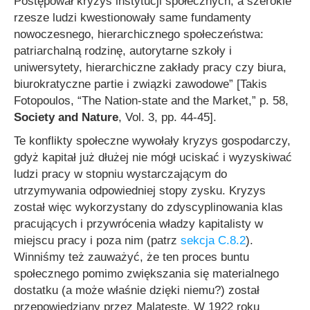
Postępował kryzys instytucji społecznych, a szerokie
rzesze ludzi kwestionowały same fundamenty
nowoczesnego, hierarchicznego społeczeństwa:
patriarchalną rodzinę, autorytarne szkoły i
uniwersytety, hierarchiczne zakłady pracy czy biura,
biurokratyczne partie i związki zawodowe”
[Takis
Fotopoulos,
“The Nation-state and the Market,”
p. 58,
Society and Nature
, Vol. 3, pp. 44-45].
Te konflikty społeczne wywołały kryzys gospodarczy,
gdyż kapitał już dłużej nie mógł uciskać i wyzyskiwać
ludzi pracy w stopniu wystarczającym do
utrzymywania odpowiedniej stopy zysku. Kryzys
został więc wykorzystany do zdyscyplinowania klas
pracujących i przywrócenia władzy kapitalisty w
miejscu pracy i poza nim (patrz
sekcja C.8.2
).
Winniśmy też zauważyć, że ten proces buntu
społecznego pomimo zwiększania się materialnego
dostatku (a może właśnie dzięki niemu?) został
przepowiedziany przez Malatestę. W 1922 roku