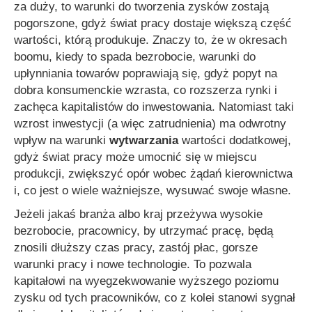
za duży, to warunki do tworzenia zysków zostają
pogorszone, gdyż świat pracy dostaje większą część
wartości, którą produkuje. Znaczy to, że w okresach
boomu, kiedy to spada bezrobocie, warunki do
upłynniania towarów poprawiają się, gdyż popyt na
dobra konsumenckie wzrasta, co rozszerza rynki i
zachęca kapitalistów do inwestowania. Natomiast taki
wzrost inwestycji (a więc zatrudnienia) ma odwrotny
wpływ na warunki
wytwarzania
wartości dodatkowej,
gdyż świat pracy może umocnić się w miejscu
produkcji, zwiększyć opór wobec żądań kierownictwa
i, co jest o wiele ważniejsze, wysuwać swoje własne.
Jeżeli jakaś branża albo kraj przeżywa wysokie
bezrobocie, pracownicy, by utrzymać pracę, będą
znosili dłuższy czas pracy, zastój płac, gorsze
warunki pracy i nowe technologie. To pozwala
kapitałowi na wyegzekwowanie wyższego poziomu
zysku od tych pracowników, co z kolei stanowi sygnał