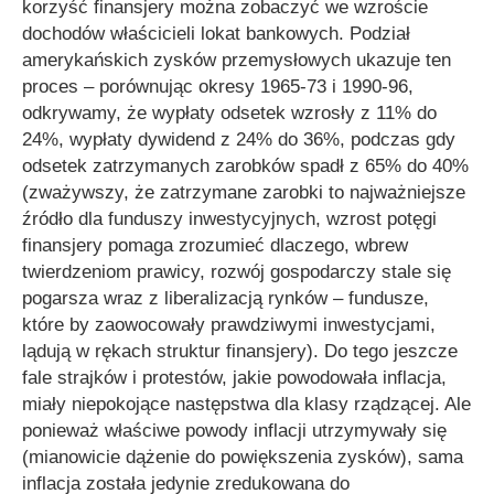
korzyść finansjery można zobaczyć we wzroście
dochodów właścicieli lokat bankowych. Podział
amerykańskich zysków przemysłowych ukazuje ten
proces – porównując okresy 1965-73 i 1990-96,
odkrywamy, że wypłaty odsetek wzrosły z 11% do
24%, wypłaty dywidend z 24% do 36%, podczas gdy
odsetek zatrzymanych zarobków spadł z 65% do 40%
(zważywszy, że zatrzymane zarobki to najważniejsze
źródło dla funduszy inwestycyjnych, wzrost potęgi
finansjery pomaga zrozumieć dlaczego, wbrew
twierdzeniom prawicy, rozwój gospodarczy stale się
pogarsza wraz z liberalizacją rynków – fundusze,
które by zaowocowały prawdziwymi inwestycjami,
lądują w rękach struktur finansjery). Do tego jeszcze
fale strajków i protestów, jakie powodowała inflacja,
miały niepokojące następstwa dla klasy rządzącej. Ale
ponieważ właściwe powody inflacji utrzymywały się
(mianowicie dążenie do powiększenia zysków), sama
inflacja została jedynie zredukowana do