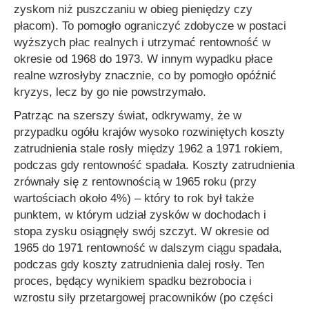
zyskom niż puszczaniu w obieg pieniędzy czy
płacom). To pomogło ograniczyć zdobycze w postaci
wyższych płac realnych i utrzymać rentowność w
okresie od 1968 do 1973. W innym wypadku płace
realne wzrosłyby znacznie, co by pomogło opóźnić
kryzys, lecz by go nie powstrzymało.
Patrząc na szerszy świat, odkrywamy, że w
przypadku ogółu krajów wysoko rozwiniętych koszty
zatrudnienia stale rosły między 1962 a 1971 rokiem,
podczas gdy rentowność spadała. Koszty zatrudnienia
zrównały się z rentownością w 1965 roku (przy
wartościach około 4%) – który to rok był także
punktem, w którym udział zysków w dochodach i
stopa zysku osiągnęły swój szczyt. W okresie od
1965 do 1971 rentowność w dalszym ciągu spadała,
podczas gdy koszty zatrudnienia dalej rosły. Ten
proces, będący wynikiem spadku bezrobocia i
wzrostu siły przetargowej pracowników (po części