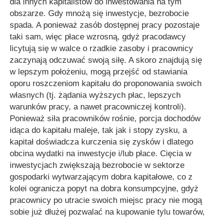
dla innych kapitalistów do inwestowania na tym
obszarze. Gdy mnożą się inwestycje, bezrobocie
spada. A ponieważ zasób dostępnej pracy pozostaje
taki sam, więc płace wzrosną, gdyż pracodawcy
licytują się w walce o rzadkie zasoby i pracownicy
zaczynają odczuwać swoją siłę. A skoro znajdują się
w lepszym położeniu, mogą przejść od stawiania
oporu roszczeniom kapitału do proponowania swoich
własnych (tj. żądania wyższych płac, lepszych
warunków pracy, a nawet pracowniczej kontroli).
Ponieważ siła pracowników rośnie, porcja dochodów
idąca do kapitału maleje, tak jak i stopy zysku, a
kapitał doświadcza kurczenia się zysków i dlatego
obcina wydatki na inwestycje i/lub płace. Cięcia w
inwestycjach zwiększają bezrobocie w sektorze
gospodarki wytwarzającym dobra kapitałowe, co z
kolei ogranicza popyt na dobra konsumpcyjne, gdyż
pracownicy po utracie swoich miejsc pracy nie mogą
sobie już dłużej pozwalać na kupowanie tylu towarów,