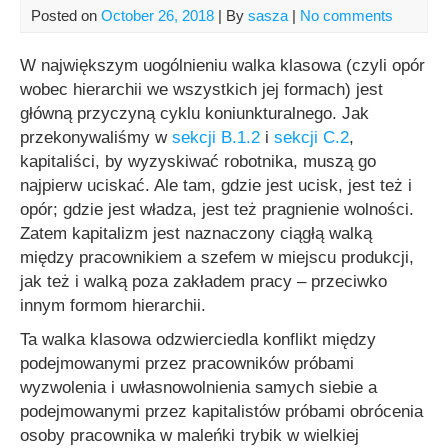
Posted on
October 26, 2018
| By
sasza
|
No comments
W największym uogólnieniu walka klasowa (czyli opór
wobec hierarchii we wszystkich jej formach) jest
główną przyczyną cyklu koniunkturalnego. Jak
przekonywaliśmy w
sekcji B.1.2
i
sekcji C.2
,
kapitaliści, by wyzyskiwać robotnika, muszą go
najpierw uciskać. Ale tam, gdzie jest ucisk, jest też i
opór; gdzie jest władza, jest też pragnienie wolności.
Zatem kapitalizm jest naznaczony ciągłą walką
między pracownikiem a szefem w miejscu produkcji,
jak też i walką poza zakładem pracy – przeciwko
innym formom hierarchii.
Ta walka klasowa odzwierciedla konflikt między
podejmowanymi przez pracowników próbami
wyzwolenia i uwłasnowolnienia samych siebie a
podejmowanymi przez kapitalistów próbami obrócenia
osoby pracownika w maleńki trybik w wielkiej