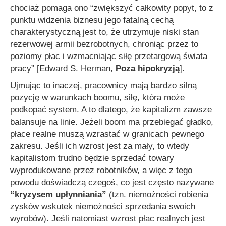
chociaż pomaga ono
“zwiększyć całkowity popyt, to z
punktu widzenia biznesu jego fatalną cechą
charakterystyczną jest to, że utrzymuje niski stan
rezerwowej armii bezrobotnych, chroniąc przez to
poziomy płac i wzmacniając siłę przetargową świata
pracy”
[Edward S. Herman,
Poza hipokryzją
].
Ujmując to inaczej, pracownicy mają bardzo silną
pozycję w warunkach boomu, siłę, która może
podkopać system. A to dlatego, że kapitalizm zawsze
balansuje na linie. Jeżeli boom ma przebiegać gładko,
płace realne muszą wzrastać w granicach pewnego
zakresu. Jeśli ich wzrost jest za mały, to wtedy
kapitalistom trudno będzie sprzedać towary
wyprodukowane przez robotników, a więc z tego
powodu doświadczą czegoś, co jest często nazywane
“kryzysem upłynniania”
(tzn. niemożności robienia
zysków wskutek niemożności sprzedania swoich
wyrobów). Jeśli natomiast wzrost płac realnych jest