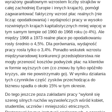
wyrażony gwałtownym wzrostem liczby strajków w
całej zachodniej Europie i innych krajach), pomógł
zagwarantować faktyczny wzrost płac realnych (nie
licząc opodatkowania) i wydajności pracy w wysoko
rozwiniętych krajach kapitalistycznych mniej więcej w
tym samym tempie od 1960 do 1968 roku (o 4%). Ale
między 1968 a 1973 realne płace po opodatkowaniu
rosły średnio o 4,5%. Dla porównania, wydajność
pracy rosła tylko o 3,4%. Ponadto wskutek wzrostu
międzynarodowej konkurencji przedsiębiorstwa nie
mogły przenosić kosztów podwyżek płac na klientów
w formie wyższych cen (co znowu by tylko opóźniło
kryzys, ale nie powstrzymało go). W wyniku działania
tych czynników część zysków przechodząca do
biznesu spadła o około 15% w tym okresie.
Do tego jeszcze poza zakładami pracy
“wyłonił się
szereg silnych ruchów wyzwoleńczych wśród kobiet,
studentów, uczniów i mniejszości etnicznych.