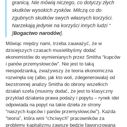
granicą. Nie mówią niczego, co dotyczy złych
skutków wysokich zysków. Milczą co do
zgubnych skutków swych własnych korzyści.
Narzekają jedynie na korzyści innych ludzi “
[
Bogactwo narodów
].
Mówiąc między nami, trzeba zauważyć, że w
dzisiejszych czasach musielibyśmy dodać
ekonomistów do wymienianych przez Smitha
“kupców
i panów przemysłowców”
. Nie jest to taką
niespodzianką, zważywszy że teoria ekonomiczna
rozwinęła się (albo, jak kto woli, zdegenerowała) od
bezstronnej analizy Smitha do obrony wszelkich
działań szefa (musimy dodać, że jest to klasyczny
przykład działania prawa podaży i popytu – rynek idei
odpowiada na popyt na takie dzieła ze strony
“naszych kupców i panów przemysłowców”
). Każda
“teoria”, która wini “chciwych” pracowników za
problemy kapitalizmu zawsze będzie faworyzowana