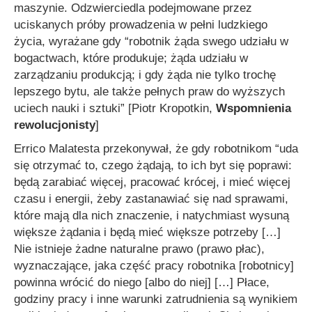
maszynie. Odzwierciedla podejmowane przez
uciskanych próby prowadzenia w pełni ludzkiego
życia, wyrażane gdy
“robotnik żąda swego udziału w
bogactwach, które produkuje; żąda udziału w
zarządzaniu produkcją; i gdy żąda nie tylko trochę
lepszego bytu, ale także pełnych praw do wyższych
uciech nauki i sztuki”
[Piotr Kropotkin,
Wspomnienia
rewolucjonisty
]
Errico Malatesta przekonywał, że gdy robotnikom
“uda
się otrzymać to, czego żądają, to ich byt się poprawi:
będą zarabiać więcej, pracować krócej, i mieć więcej
czasu i energii, żeby zastanawiać się nad sprawami,
które mają dla nich znaczenie, i natychmiast wysuną
większe żądania i będą mieć większe potrzeby […]
Nie istnieje żadne naturalne prawo (prawo płac),
wyznaczające, jaka część pracy robotnika [robotnicy]
powinna wrócić do niego [albo do niej] […] Płace,
godziny pracy i inne warunki zatrudnienia są wynikiem