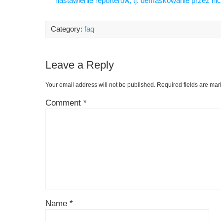
nastawienie reporterów, tj. demaskowanie przez nic
Category:
faq
Leave a Reply
Your email address will not be published.
Required fields are ma
Comment
*
Name
*