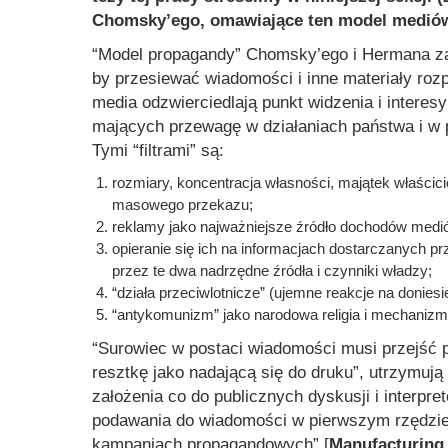
Chomsky’ego, omawiające ten model mediów
“Model propagandy” Chomsky’ego i Hermana zak
by przesiewać wiadomości i inne materiały rozp
media odzwierciedlają punkt widzenia i interesy 
mających przewagę w działaniach państwa i w p
Tymi “filtrami” są:
rozmiary, koncentracja własności, majątek właścici
masowego przekazu;
reklamy jako najważniejsze źródło dochodów medi
opieranie się ich na informacjach dostarczanych p
przez te dwa nadrzędne źródła i czynniki władzy;
“działa przeciwlotnicze” (ujemne reakcje na donies
“antykomunizm” jako narodowa religia i mechanizm 
“Surowiec w postaci wiadomości musi przejść p
resztkę jako nadającą się do druku”
, utrzymują
założenia co do publicznych dyskusji i interpret
podawania do wiadomości w pierwszym rzędzie, 
kampaniach propagandowych”
[
Manufacturing