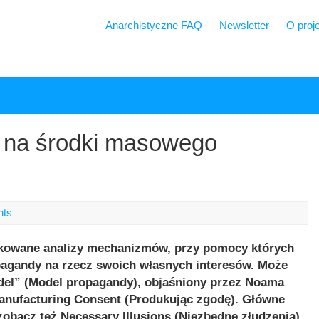
Anarchistyczne FAQ
Newsletter
O proj
 na środki masowego
nts
ikowane analizy mechanizmów, przy pomocy których
pagandy na rzecz swoich własnych interesów. Może
el” (Model propagandy)
, objaśniony przez Noama
nufacturing Consent (Produkując zgodę). Główne
 (zobacz też Necessary Illusions (Niezbędne złudzenia)