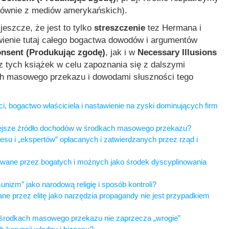
 głównie z mediów amerykańskich).
eszcze, że jest to tylko
streszczenie
tez Hermana i
ienie tutaj całego bogactwa dowodów i argumentów
nsent (Produkując zgodę)
, jak i w
Necessary Illusions
 tych książek w celu zapoznania się z dalszymi
ch masowego przekazu i dowodami słuszności tego
i, bogactwo właściciela i nastawienie na zyski dominujących firm
żniejsze źródło dochodów w środkach masowego przekazu?
esu i „ekspertów” opłacanych i zatwierdzanych przez rząd i
żywane przez bogatych i możnych jako środek dyscyplinowania
nizm” jako narodową religię i sposób kontroli?
e przez elitę jako narzędzia propagandy nie jest przypadkiem
rodkach masowego przekazu nie zaprzecza „wrogie”