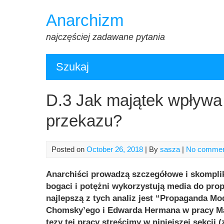
Skip
Anarchizm
to
content
najczęściej zadawane pytania
Szukaj
D.3 Jak majątek wpływa
przekazu?
Posted on
October 26, 2018
| By
sasza
|
No comme
Anarchiści prowadzą szczegółowe i skompl
bogaci i potężni wykorzystują media do pro
najlepszą z tych analiz jest
“Propaganda Mod
Chomsky’ego i Edwarda Hermana w pracy Ma
tezy tej pracy streścimy w niniejszej sekcji