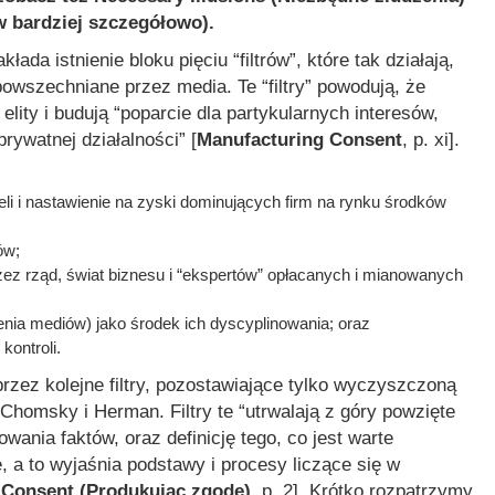
 bardziej szczegółowo).
łada istnienie bloku pięciu
“filtrów”
, które tak działają,
owszechniane przez media. Te “filtry” powodują, że
elity i budują
“poparcie dla partykularnych interesów,
rywatnej działalności”
[
Manufacturing Consent
, p. xi].
eli i nastawienie na zyski dominujących firm na rynku środków
ów;
rzez rząd, świat biznesu i “ekspertów” opłacanych i mianowanych
ienia mediów) jako środek ich dyscyplinowania; oraz
kontroli.
rzez kolejne filtry, pozostawiające tylko wyczyszczoną
 Chomsky i Herman. Filtry te
“utrwalają z góry powzięte
owania faktów, oraz definicję tego, co jest warte
a to wyjaśnia podstawy i procesy liczące się w
 Consent (Produkując zgodę)
, p. 2]. Krótko rozpatrzymy