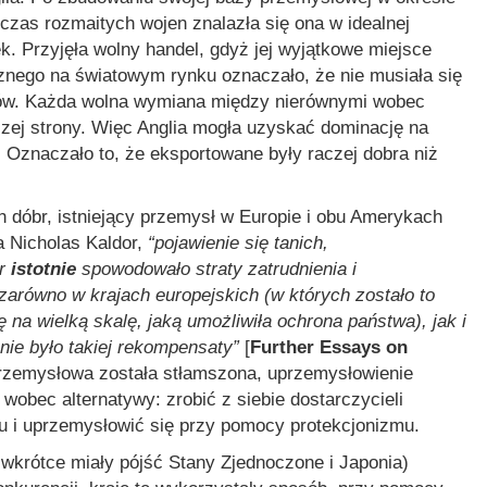
czas rozmaitych wojen znalazła się ona w idealnej
. Przyjęła wolny handel, gdyż jej wyjątkowe miejsce
znego na światowym rynku oznaczało, że nie musiała się
ajów. Każda wolna wymiana między nierównymi wobec
jszej strony. Więc Anglia mogła uzyskać dominację na
Oznaczało to, że eksportowane były raczej dobra niż
dóbr, istniejący przemysł w Europie i obu Amerykach
a Nicholas Kaldor,
“pojawienie się tanich,
br
istotnie
spowodowało straty zatrudnienia i
arówno w krajach europejskich (w których zostało to
 na wielką skalę, jaką umożliwiła ochrona państwa), jak i
 nie było takiej rekompensaty”
[
Further Essays on
 przemysłowa została stłamszona, uprzemysłowienie
y wobec alternatywy: zrobić z siebie dostarczycieli
u i uprzemysłowić się przy pomocy protekcjonizmu.
 wkrótce miały pójść Stany Zjednoczone i Japonia)