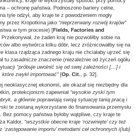
konkurencji, kraje te wykorzystały sposób, przy pomocy
ona – ochronę państwa. Podnoszono bariery celne,
na tyle odżył, aby kraje te z powodzeniem mogły
ony przez Kropotkina jako
“nieprzerwany rozwój krajów”
stwa w tym procesie) [
Fields, Factories and
]. Przekonywał, że żaden kraj nie pozwoliłby sobie na
ców albo wytwórca kilku dóbr, lecz zróżnicowałby się na
ie klasa rządząca żadnego kraju nie chciałaby ujrzeć się
ał tu zasadnicze znaczenie (niezależnie od życzeń ogółu
sytuacji
“próbuje uwolnić się od swej zależności […] i
 które zwykł importować”
[
Op. Cit.
, p. 32].
j neoklasycznej ekonomii, ale okazał się niezbędny dla
potkin, protekcjonizm zapewniał
“wysokie zyski tym
ryk, a głównie poprawiają swoją sytuację tanią pracą i
zyski te zostaną wykorzystane do finansowania przemysłu
1]. Bez pomocy państwa byłoby wątpliwe, czy kraje te
ża Kaldor,
“wszystkie obecne kraje ‘rozwinięte’ czy też
z ‘zastępowanie importu’ metodami ceł ochronnych i(lub)