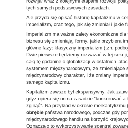
rozwijał wraz z kolejnymi etapami rozwoju poli
tych samych podstawowych zasadach.
Ale przyda się opisać historię kapitalizmu w c
imperializm, oraz tego, jak się zmieniał i jakie 
Imperializm ma ważne zalety ekonomiczne dla t
biznesu się zmieniają, formy, jakie przybiera 
główne fazy: klasyczny imperializm (tzn. podboj
Dwie pierwsze będziemy rozważać w tej sekcji,
całą tę gadaninę o globalizacji w ostatnich lat
systemem międzynarodowym, że zmieniające się
międzynarodowy charakter, i że zmiany imperi
samego kapitalizmu.
Kapitalizm zawsze był ekspansywny. Jak zau
gdyż opiera się on na zasadzie “konkurować albo
zginąć”. Na przykład w okresie merkantylizmu 
obrębie
państwa narodowego, podczas gdy pom
międzynarodowego handlu na korzyść krajowych 
Oznaczało to wykorzystywanie scentralizowaneg