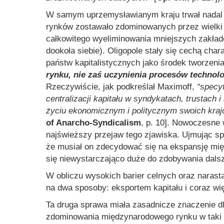
W samym uprzemysławianym kraju trwał nadal z
rynków zostawało zdominowanych przez wielki b
całkowitego wyeliminowania mniejszych zakładó
dookoła siebie). Oligopole stały się cechą cha
państw kapitalistycznych jako środek tworzeni
rynku, nie zaś uczynienia procesów technol
Rzeczywiście, jak podkreślał Maximoff,
“specyf
centralizacji kapitału w syndykatach, trustach i
życiu ekonomicznym i politycznym swoich krajó
of Anarcho-Syndicalism
, p. 10]. Nowoczesne
najświeższy przejaw tego zjawiska. Ujmując spr
że musiał on zdecydować się na ekspansję mię
się niewystarczająco duże do zdobywania dals
W obliczu wysokich barier celnych oraz narast
na dwa sposoby: eksportem kapitału i coraz wi
Ta druga sprawa miała zasadnicze znaczenie dl
zdominowania międzynarodowego rynku w taki 