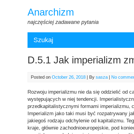
Skip
Anarchizm
to
content
najczęściej zadawane pytania
Szukaj
D.5.1 Jak imperializm zm
Posted on
October 26, 2018
| By
sasza
|
No comme
Rozwoju imperializmu nie da się oddzielić od ca
występujących w niej tendencji. Imperialistyczn
przedkapitalistycznymi formami imperializmu, 
Imperializm jako taki musi być rozpatrywany j
jakiegoś rodzaju odchylenie od kapitalizmu. Te
kraje, głównie zachodnioeuropejskie, pod konie