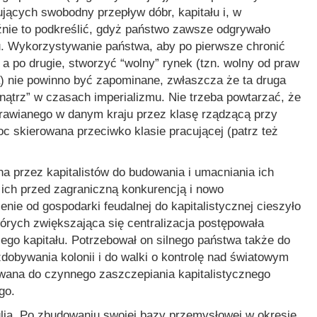
jących swobodny przepływ dóbr, kapitału i, w
źnie to podkreślić, gdyż państwo zawsze odgrywało
mu. Wykorzystywanie państwa, aby po pierwsze chronić
a po drugie, stworzyć “wolny” rynek (tzn. wolny od praw
a) nie powinno być zapominane, zwłaszcza że ta druga
nątrz” w czasach imperializmu. Nie trzeba powtarzać, że
rawianego w danym kraju przez klasę rządzącą przy
skierowana przeciwko klasie pracującej (patrz też
 przez kapitalistów do budowania i umacniania ich
 ich przed zagraniczną konkurencją i nowo
nie od gospodarki feudalnej do kapitalistycznej cieszyło
rych zwiększająca się centralizacja postępowała
iego kapitału. Potrzebował on silnego państwa także do
obywania kolonii i do walki o kontrolę nad światowym
wana do czynnego zaszczepiania kapitalistycznego
go.
ia. Po zbudowaniu swojej bazy przemysłowej w okresie