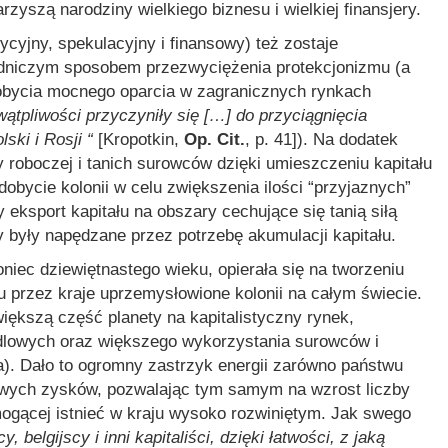
rzyszą narodziny wielkiego biznesu i wielkiej finansjery.
ycyjny, spekulacyjny i finansowy) też zostaje
adniczym sposobem przezwyciężenia protekcjonizmu (a
dobycia mocnego oparcia w zagranicznych rynkach
ątpliwości przyczyniły się […] do przyciągnięcia
ski i Rosji “
[Kropotkin,
Op. Cit.
, p. 41]). Na dodatek
ły roboczej i tanich surowców dzięki umieszczeniu kapitału
obycie kolonii w celu zwiększenia ilości “przyjaznych”
 eksport kapitału na obszary cechujące się tanią siłą
 były napędzane przez potrzebę akumulacji kapitału.
oniec dziewiętnastego wieku, opierała się na tworzeniu
u przez kraje uprzemysłowione kolonii na całym świecie.
większą część planety na kapitalistyczny rynek,
dlowych oraz większego wykorzystania surowców i
a). Dało to ogromny zastrzyk energii zarówno państwu
nowych zysków, pozwalając tym samym na wzrost liczby
mogącej istnieć w kraju wysoko rozwiniętym. Jak swego
y, belgijscy i inni kapitaliści, dzięki łatwości, z jaką