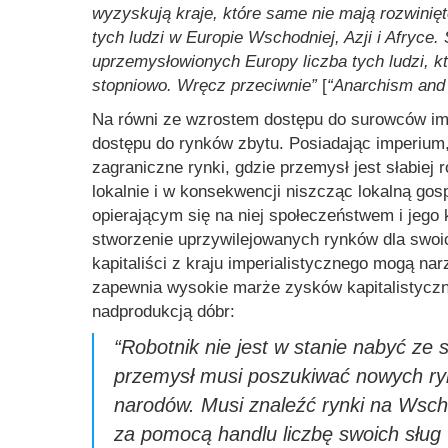
wyzyskują kraje, które same nie mają rozwinięt
tych ludzi w Europie Wschodniej, Azji i Afryce.
uprzemysłowionych Europy liczba tych ludzi, kt
stopniowo. Wręcz przeciwnie”
[
“Anarchism and
Na równi ze wzrostem dostępu do surowców im
dostępu do rynków zbytu. Posiadając imperium
zagraniczne rynki, gdzie przemysł jest słabiej
lokalnie i w konsekwencji niszcząc lokalną go
opierającym się na niej społeczeństwem i jego
stworzenie uprzywilejowanych rynków dla swoic
kapitaliści z kraju imperialistycznego mogą n
zapewnia wysokie marże zysków kapitalistycz
nadprodukcją dóbr:
“Robotnik nie jest w stanie nabyć ze 
przemysł musi poszukiwać nowych ryn
narodów. Musi znaleźć rynki na Wscho
za pomocą handlu liczbę swoich sług 