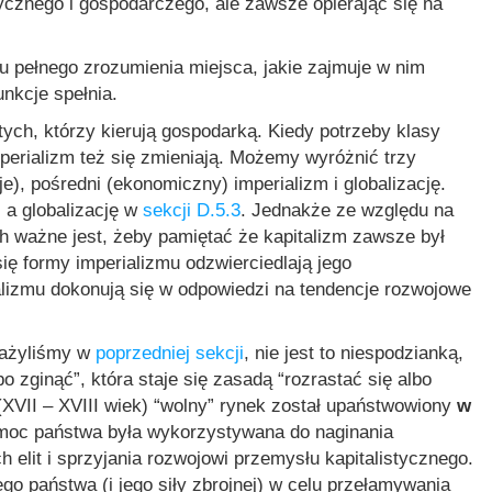
tycznego i gospodarczego, ale zawsze opierając się na
elu pełnego zrozumienia miejsca, jakie zajmuje w nim
funkcje spełnia.
ych, którzy kierują gospodarką. Kiedy potrzeby klasy
imperializm też się zmieniają. Możemy wyróżnić trzy
e), pośredni (ekonomiczny) imperializm i globalizację.
 a globalizację w
sekcji D.5.3
. Jednakże ze względu na
ach ważne jest, żeby pamiętać że kapitalizm zawsze był
 formy imperializmu odzwierciedlają jego
alizmu dokonują się w odpowiedzi na tendencje rozwojowe
ważyliśmy w
poprzedniej sekcji
, nie jest to niespodzianką,
 zginąć”, która staje się zasadą “rozrastać się albo
(XVII – XVIII wiek) “wolny” rynek został upaństwowiony
w
oc państwa była wykorzystywana do naginania
elit i sprzyjania rozwojowi przemysłu kapitalistycznego.
o państwa (i jego siły zbrojnej) w celu przełamywania