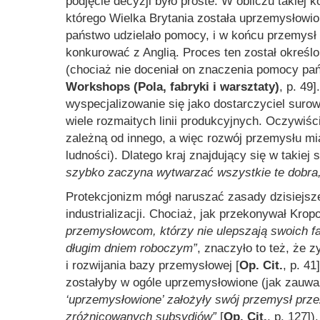
podjęcie decyzji było proste. W obliczu takiej 
którego Wielka Brytania została uprzemysłowi
państwo udzielało pomocy, i w końcu przemysł 
konkurować z Anglią. Proces ten został określ
(chociaż nie doceniał on znaczenia pomocy pań
Workshops (Pola, fabryki i warsztaty)
, p. 49
wyspecjalizowanie się jako dostarczyciel surow
wiele rozmaitych linii produkcyjnych. Oczywiśc
zależną od innego, a więc rozwój przemysłu mi
ludności). Dlatego kraj znajdujący się w takiej 
szybko zaczyna wytwarzać wszystkie te dobra,
Protekcjonizm mógł naruszać zasady dzisiejsze
industrializacji. Chociaż, jak przekonywał Kro
przemysłowcom, którzy nie ulepszają swoich fab
długim dniem roboczym”
, znaczyło to też, że 
i rozwijania bazy przemysłowej [
Op. Cit.
, p. 4
zostałyby w ogóle uprzemysłowione (jak zauwa
‘uprzemysłowione’ założyły swój przemysł prze
zróżnicowanych subsydiów”
[
Op. Cit.
, p. 127]).