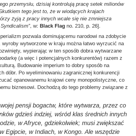
ego przemysłu, dzisiaj kontrolują pracę setek milionów
 Skutkiem tego jest to, że w wiodących krajach
órzy żyją z pracy innych wcale się nie zmniejsza
 Syndicalism”
, w:
Black Flag
no. 210, p. 26].
perializm pozwala dominującemu narodowi na zdobycie
, wyroby wytworzone w kraju można łatwo wyrzucić na
 rozwinięty, wypierając w ten sposób dobra wytwarzane
spodarkę (a więc i potencjalnych konkurentów) razem z
 kulturą. Budowanie imperium to dobry sposób na
h dóbr. Po wyeliminowaniu zagranicznej konkurencji
arzucać opanowanemu krajowi ceny monopolistyczne, co
nemu biznesowi. Dochodzą do tego problemy związane z
swojej pensji bogactw, które wytwarza, przez co
ków gdzieś indziej, wśród klas średnich innych
dzie, w Afryce, gdziekolwiek; musi zwiększać
w Egipcie, w Indiach, w Kongo. Ale wszędzie