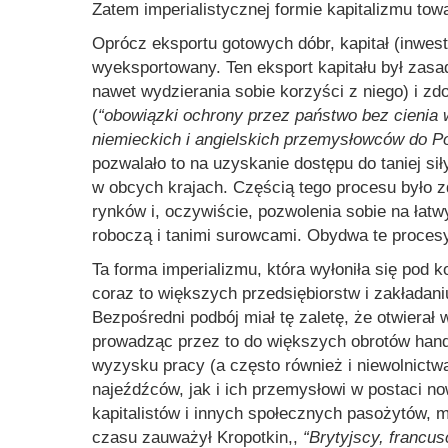
Zatem imperialistycznej formie kapitalizmu towa
Oprócz eksportu gotowych dóbr, kapitał (inwest
wyeksportowany. Ten eksport kapitału był zas
nawet wydzierania sobie korzyści z niego) i z
(
“obowiązki ochrony przez państwo bez cienia w
niemieckich i angielskich przemysłowców do Pol
pozwalało to na uzyskanie dostępu do taniej si
w obcych krajach. Częścią tego procesu było zd
rynków i, oczywiście, pozwolenia sobie na łatwy
roboczą i tanimi surowcami. Obydwa te procesy
Ta forma imperializmu, która wyłoniła się pod k
coraz to większych przedsiębiorstw i zakładani
Bezpośredni podbój miał tę zaletę, że otwierał 
prowadząc przez to do większych obrotów han
wyzysku pracy (a często również i niewolnictw
najeźdźców, jak i ich przemysłowi w postaci 
kapitalistów i innych społecznych pasożytów, 
czasu zauważył Kropotkin,,
“Brytyjscy, francusc