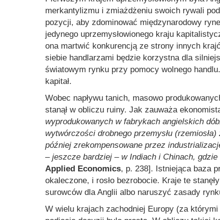
merkantylizmu i zmiażdżeniu swoich rywali pod
pozycji, aby zdominować międzynarodowy rynek
jedynego uprzemysłowionego kraju kapitalistyc
ona martwić konkurencją ze strony innych kr
siebie handlarzami będzie korzystna dla silnie
światowym rynku przy pomocy wolnego handlu. 
kapitał.
Wobec napływu tanich, masowo produkowanych 
stanął w obliczu ruiny. Jak zauważa ekonomist
wyprodukowanych w fabrykach angielskich dó
wytwórczości drobnego przemysłu (rzemiosła) z
później zrekompensowane przez industrializację
– jeszcze bardziej – w Indiach i Chinach, gdzie
Applied Economics
, p. 238]. Istniejąca baza
okaleczone, i rosło bezrobocie. Kraje te stanęł
surowców dla Anglii albo naruszyć zasady rynk
W wielu krajach zachodniej Europy (za którymi