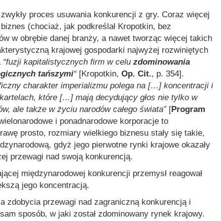
wykły proces usuwania konkurencji z gry. Coraz więcej
iznes (chociaż, jak podkreślał Kropotkin, bez
w w obrębie danej branży, a nawet tworząc więcej takich
rakterystyczną krajowej gospodarki najwyżej rozwiniętych
a
“fuzji kapitalistycznych firm w celu
zdominowania
ogicznych tańszymi
“
[Kropotkin,
Op. Cit.
, p. 354].
iczny charakter imperializmu polega na […] koncentracji i
 kartelach, które […] mają decydujący głos nie tylko w
w, ale także w życiu narodów całego świata”
[
Program
 wielonarodowe i ponadnarodowe korporacje to
awę prosto, rozmiary wielkiego biznesu stały się takie,
dzynarodową, gdyż jego pierwotne rynki krajowe okazały
zej przewagi nad swoją konkurencją.
ającej międzynarodowej konkurencji przemysł reagował
ększą jego koncentracją.
a zdobycia przewagi nad zagraniczną konkurencją i
sam sposób, w jaki został zdominowany rynek krajowy.