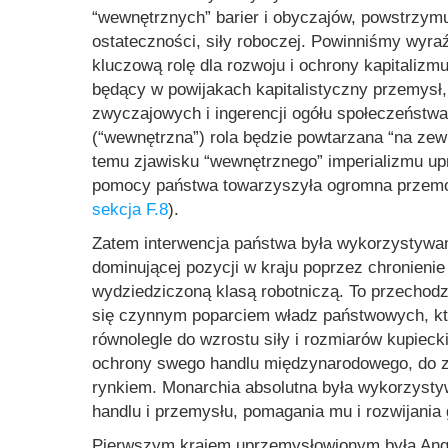
“wewnętrznych” barier i obyczajów, powstrzymu
ostateczności, siły roboczej. Powinniśmy wyra
kluczową rolę dla rozwoju i ochrony kapitaliz
będący w powijakach kapitalistyczny przemysł, 
zwyczajowych i ingerencji ogółu społeczeństw
(“wewnętrzna”) rola będzie powtarzana “na zew
temu zjawisku “wewnętrznego” imperializmu up
pomocy państwa towarzyszyła ogromna przemoc 
sekcja F.8
).
Zatem interwencja państwa była wykorzystywana
dominującej pozycji w kraju poprzez chronienie
wydziedziczoną klasą robotniczą. To przechodze
się czynnym poparciem władz państwowych, któ
równolegle do wzrostu siły i rozmiarów kupieck
ochrony swego handlu międzynarodowego, do zd
rynkiem. Monarchia absolutna była wykorzysty
handlu i przemysłu, pomagania mu i rozwijania 
Pierwszym krajem uprzemysłowionym była Angl