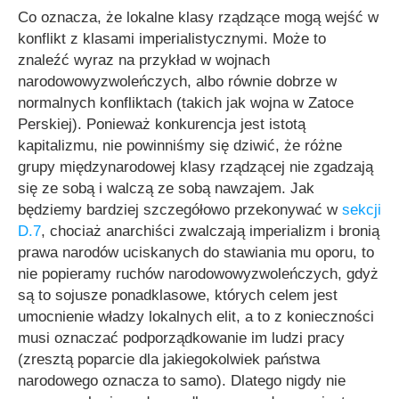
Co oznacza, że lokalne klasy rządzące mogą wejść w
konflikt z klasami imperialistycznymi. Może to
znaleźć wyraz na przykład w wojnach
narodowowyzwoleńczych, albo równie dobrze w
normalnych konfliktach (takich jak wojna w Zatoce
Perskiej). Ponieważ konkurencja jest istotą
kapitalizmu, nie powinniśmy się dziwić, że różne
grupy międzynarodowej klasy rządzącej nie zgadzają
się ze sobą i walczą ze sobą nawzajem. Jak
będziemy bardziej szczegółowo przekonywać w
sekcji
D.7
, chociaż anarchiści zwalczają imperializm i bronią
prawa narodów uciskanych do stawiania mu oporu, to
nie popieramy ruchów narodowowyzwoleńczych, gdyż
są to sojusze ponadklasowe, których celem jest
umocnienie władzy lokalnych elit, a to z konieczności
musi oznaczać podporządkowanie im ludzi pracy
(zresztą poparcie dla jakiegokolwiek państwa
narodowego oznacza to samo). Dlatego nigdy nie