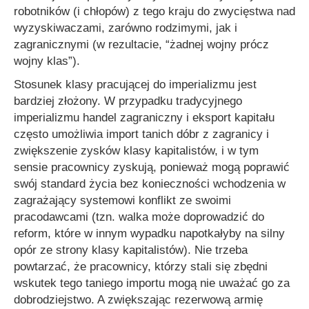
robotników (i chłopów) z tego kraju do zwycięstwa nad
wyzyskiwaczami, zarówno rodzimymi, jak i
zagranicznymi (w rezultacie, “żadnej wojny prócz
wojny klas”).
Stosunek klasy pracującej do imperializmu jest
bardziej złożony. W przypadku tradycyjnego
imperializmu handel zagraniczny i eksport kapitału
często umożliwia import tanich dóbr z zagranicy i
zwiększenie zysków klasy kapitalistów, i w tym
sensie pracownicy zyskują, ponieważ mogą poprawić
swój standard życia bez konieczności wchodzenia w
zagrażający systemowi konflikt ze swoimi
pracodawcami (tzn. walka może doprowadzić do
reform, które w innym wypadku napotkałyby na silny
opór ze strony klasy kapitalistów). Nie trzeba
powtarzać, że pracownicy, którzy stali się zbędni
wskutek tego taniego importu mogą nie uważać go za
dobrodziejstwo. A zwiększając rezerwową armię