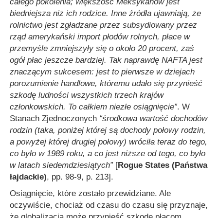
całego pokolenia; większość Meksykanów jest
biedniejsza niż ich rodzice. Inne źródła ujawniają, że
rolnictwo jest zgładzane przez subsydiowany przez
rząd amerykański import płodów rolnych, płace w
przemyśle zmniejszyły się o około 20 procent, zaś
ogół płac jeszcze bardziej. Tak naprawdę NAFTA jest
znaczącym sukcesem: jest to pierwsze w dziejach
porozumienie handlowe, któremu udało się przynieść
szkodę ludności wszystkich trzech krajów
członkowskich. To całkiem niezłe osiągnięcie”
. W
Stanach Zjednoczonych
“środkowa wartość dochodów
rodzin (taka, poniżej której są dochody połowy rodzin,
a powyżej której drugiej połowy) wróciła teraz do tego,
co było w 1989 roku, a co jest niższe od tego, co było
w latach siedemdziesiątych”
[
Rogue States (Państwa
łajdackie)
, pp. 98-9, p. 213].
Osiągnięcie, które zostało przewidziane. Ale
oczywiście, chociaż od czasu do czasu się przyznaje,
że globalizacja może przynieść szkodę płacom