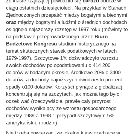
że klasie rządzącej powodziło się
bardzo
dobrze w
ciągu ostatnich dziesięcioleci. Na przykład w Stanach
Zjednoczonych przepaść między bogatymi a biednymi
oraz
między bogatymi a ludźmi o średnich dochodach
osiągnęła najszerszy rozstęp w 1997 roku (mówimy to
na podstawie przeprowadzonego przez
Biuro
Budżetowe Kongresu
studium historycznego na
temat skutecznych stawek podatkowych w latach
1979-1997). Szczytowe 1% doświadczyło wzrostu
swoich dochodów po opodatkowaniu o 414 200
dolarów w badanym okresie, środkowe 20% o 3400
dolarów, a dochody najniższych dwudziestu procent
spadły o100 dolarów. Korzyści płynące z globalizacji
koncentrują się na szczytach, jak można tego było
oczekiwać (rzeczywiście, prawie cały przyrost
dochodów wynikający ze wzrostu gospodarczego
między 1989 a 1998 r. przypadł szczytowym 5%
amerykańskich rodzin).
Nie trzeba powtarzać, że lokalne klasy rządzące w