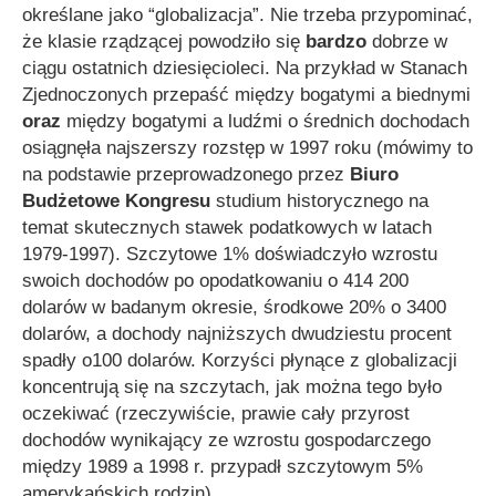
określane jako “globalizacja”. Nie trzeba przypominać,
że klasie rządzącej powodziło się
bardzo
dobrze w
ciągu ostatnich dziesięcioleci. Na przykład w Stanach
Zjednoczonych przepaść między bogatymi a biednymi
oraz
między bogatymi a ludźmi o średnich dochodach
osiągnęła najszerszy rozstęp w 1997 roku (mówimy to
na podstawie przeprowadzonego przez
Biuro
Budżetowe Kongresu
studium historycznego na
temat skutecznych stawek podatkowych w latach
1979-1997). Szczytowe 1% doświadczyło wzrostu
swoich dochodów po opodatkowaniu o 414 200
dolarów w badanym okresie, środkowe 20% o 3400
dolarów, a dochody najniższych dwudziestu procent
spadły o100 dolarów. Korzyści płynące z globalizacji
koncentrują się na szczytach, jak można tego było
oczekiwać (rzeczywiście, prawie cały przyrost
dochodów wynikający ze wzrostu gospodarczego
między 1989 a 1998 r. przypadł szczytowym 5%
amerykańskich rodzin).