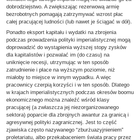
dobrodziejstwo. A zwiększając rezerwową armię
bezrobotnych pomagają zatrzymywać wzrost płac
całej pracującej ludności (lub nawet je ściągać w dół).
Ponadto eksport kapitału i wydatki na zbrojenia
podczas prowadzenia polityki imperialistycznej mogą
doprowadzić do wystąpienia wyższej stopy zysków
dla kapitalistów i pozwalać im (do czasu) na
uniknięcie recesji, utrzymując w ten sposób
zatrudnienie i płace na wyższym poziomie, niż
miałoby to miejsce w innym wypadku. A więc
pracownicy czerpią korzyści i w ten sposób. Dlatego
w krajach imperialistycznych podczas okresów boomu
ekonomicznego można znaleźć wśród klasy
pracującej (a zwłaszcza jej niezorganizowanego
sektora) poparcie dla zbrojnych awantur za granicą i
agresywnej polityki zagranicznej. Jest to część
zjawiska często nazywanego “zburżuazyjnieniem”
proletariatu, albo przekabaceniem świata pracy przez