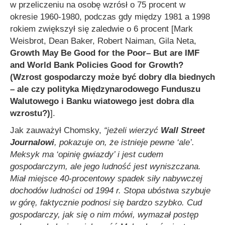
w przeliczeniu na osobę wzrósł o 75 procent w
okresie 1960-1980, podczas gdy między 1981 a 1998
rokiem zwiększył się zaledwie o 6 procent [Mark
Weisbrot, Dean Baker, Robert Naiman, Gila Neta,
Growth May Be Good for the Poor– But are IMF
and World Bank Policies Good for Growth?
(Wzrost gospodarczy może być dobry dla biednych
– ale czy polityka Międzynarodowego Funduszu
Walutowego i Banku wiatowego jest dobra dla
wzrostu?)
].
Jak zauważył Chomsky,
“jeżeli wierzyć
Wall Street
Journalowi
, pokazuje on, że istnieje pewne ‘ale’.
Meksyk ma ‘opinię gwiazdy’ i jest cudem
gospodarczym, ale jego ludność jest wyniszczana.
Miał miejsce 40-procentowy spadek siły nabywczej
dochodów ludności od 1994 r. Stopa ubóstwa szybuje
w górę, faktycznie podnosi się bardzo szybko. Cud
gospodarczy, jak się o nim mówi, wymazał postęp