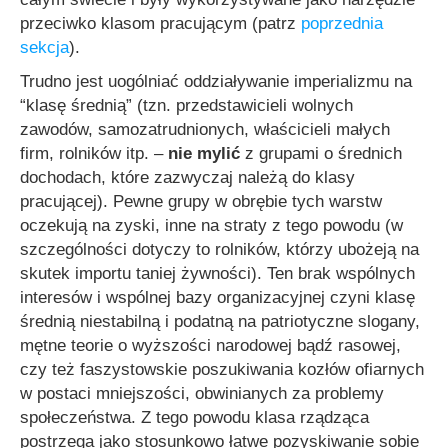
przeciwko klasom pracującym (patrz
poprzednia
sekcja
).
Trudno jest uogólniać oddziaływanie imperializmu na
“klasę średnią” (tzn. przedstawicieli wolnych
zawodów, samozatrudnionych, właścicieli małych
firm, rolników itp. –
nie mylić
z grupami o średnich
dochodach, które zazwyczaj należą do klasy
pracującej). Pewne grupy w obrębie tych warstw
oczekują na zyski, inne na straty z tego powodu (w
szczególności dotyczy to rolników, którzy ubożeją na
skutek importu taniej żywności). Ten brak wspólnych
interesów i wspólnej bazy organizacyjnej czyni klasę
średnią niestabilną i podatną na patriotyczne slogany,
mętne teorie o wyższości narodowej bądź rasowej,
czy też faszystowskie poszukiwania kozłów ofiarnych
w postaci mniejszości, obwinianych za problemy
społeczeństwa. Z tego powodu klasa rządząca
postrzega jako stosunkowo łatwe pozyskiwanie sobie