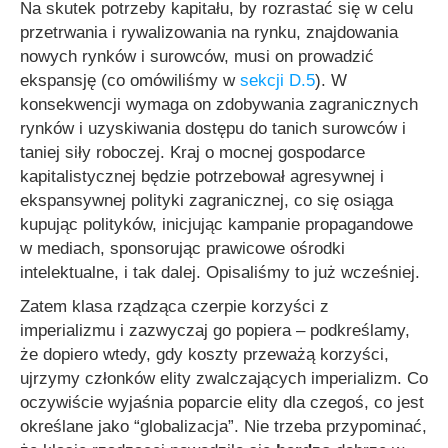
Na skutek potrzeby kapitału, by rozrastać się w celu
przetrwania i rywalizowania na rynku, znajdowania
nowych rynków i surowców, musi on prowadzić
ekspansję (co omówiliśmy w
sekcji D.5
). W
konsekwencji wymaga on zdobywania zagranicznych
rynków i uzyskiwania dostępu do tanich surowców i
taniej siły roboczej. Kraj o mocnej gospodarce
kapitalistycznej będzie potrzebował agresywnej i
ekspansywnej polityki zagranicznej, co się osiąga
kupując polityków, inicjując kampanie propagandowe
w mediach, sponsorując prawicowe ośrodki
intelektualne, i tak dalej. Opisaliśmy to już wcześniej.
Zatem klasa rządząca czerpie korzyści z
imperializmu i zazwyczaj go popiera – podkreślamy,
że dopiero wtedy, gdy koszty przeważą korzyści,
ujrzymy członków elity zwalczających imperializm. Co
oczywiście wyjaśnia poparcie elity dla czegoś, co jest
określane jako “globalizacja”. Nie trzeba przypominać,