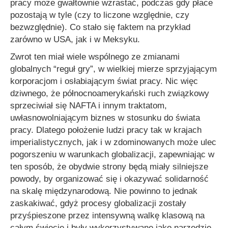
pracy może gwałtownie wzrastać, podczas gdy płace
pozostają w tyle (czy to liczone względnie, czy
bezwzględnie). Co stało się faktem na przykład
zarówno w USA, jak i w Meksyku.
Zwrot ten miał wiele wspólnego ze zmianami
globalnych “reguł gry”, w wielkiej mierze sprzyjającym
korporacjom i osłabiającym świat pracy. Nic więc
dziwnego, że północnoamerykański ruch związkowy
sprzeciwiał się NAFTA i innym traktatom,
uwłasnowolniającym biznes w stosunku do świata
pracy. Dlatego położenie ludzi pracy tak w krajach
imperialistycznych, jak i w zdominowanych może ulec
pogorszeniu w warunkach globalizacji, zapewniając w
ten sposób, że obydwie strony będą miały silniejsze
powody, by organizować się i okazywać solidarność
na skalę międzynarodową. Nie powinno to jednak
zaskakiwać, gdyż procesy globalizacji zostały
przyśpieszone przez intensywną walkę klasową na
całym świecie i były wykorzystywane jako narzędzie