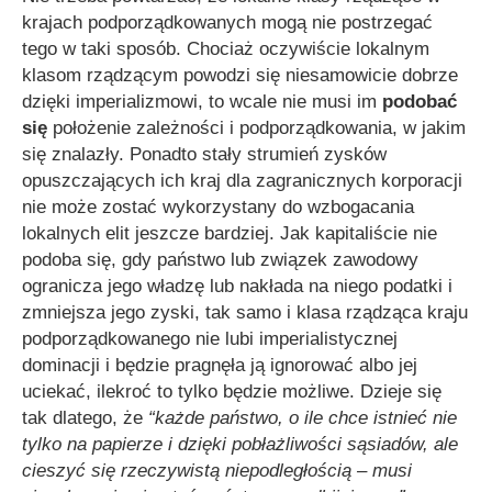
krajach podporządkowanych mogą nie postrzegać
tego w taki sposób. Chociaż oczywiście lokalnym
klasom rządzącym powodzi się niesamowicie dobrze
dzięki imperializmowi, to wcale nie musi im
podobać
się
położenie zależności i podporządkowania, w jakim
się znalazły. Ponadto stały strumień zysków
opuszczających ich kraj dla zagranicznych korporacji
nie może zostać wykorzystany do wzbogacania
lokalnych elit jeszcze bardziej. Jak kapitaliście nie
podoba się, gdy państwo lub związek zawodowy
ogranicza jego władzę lub nakłada na niego podatki i
zmniejsza jego zyski, tak samo i klasa rządząca kraju
podporządkowanego nie lubi imperialistycznej
dominacji i będzie pragnęła ją ignorować albo jej
uciekać, ilekroć to tylko będzie możliwe. Dzieje się
tak dlatego, że
“każde państwo, o ile chce istnieć nie
tylko na papierze i dzięki pobłażliwości sąsiadów, ale
cieszyć się rzeczywistą niepodległością – musi