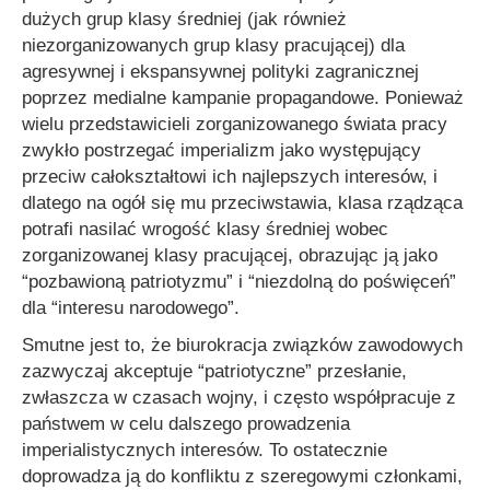
dużych grup klasy średniej (jak również
niezorganizowanych grup klasy pracującej) dla
agresywnej i ekspansywnej polityki zagranicznej
poprzez medialne kampanie propagandowe. Ponieważ
wielu przedstawicieli zorganizowanego świata pracy
zwykło postrzegać imperializm jako występujący
przeciw całokształtowi ich najlepszych interesów, i
dlatego na ogół się mu przeciwstawia, klasa rządząca
potrafi nasilać wrogość klasy średniej wobec
zorganizowanej klasy pracującej, obrazując ją jako
“pozbawioną patriotyzmu” i “niezdolną do poświęceń”
dla “interesu narodowego”.
Smutne jest to, że biurokracja związków zawodowych
zazwyczaj akceptuje “patriotyczne” przesłanie,
zwłaszcza w czasach wojny, i często współpracuje z
państwem w celu dalszego prowadzenia
imperialistycznych interesów. To ostatecznie
doprowadza ją do konfliktu z szeregowymi członkami,