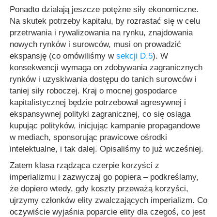
Ponadto działają jeszcze potężne siły ekonomiczne.
Na skutek potrzeby kapitału, by rozrastać się w celu
przetrwania i rywalizowania na rynku, znajdowania
nowych rynków i surowców, musi on prowadzić
ekspansję (co omówiliśmy w
sekcji D.5
). W
konsekwencji wymaga on zdobywania zagranicznych
rynków i uzyskiwania dostępu do tanich surowców i
taniej siły roboczej. Kraj o mocnej gospodarce
kapitalistycznej będzie potrzebował agresywnej i
ekspansywnej polityki zagranicznej, co się osiąga
kupując polityków, inicjując kampanie propagandowe
w mediach, sponsorując prawicowe ośrodki
intelektualne, i tak dalej. Opisaliśmy to już wcześniej.
Zatem klasa rządząca czerpie korzyści z
imperializmu i zazwyczaj go popiera – podkreślamy,
że dopiero wtedy, gdy koszty przeważą korzyści,
ujrzymy członków elity zwalczających imperializm. Co
oczywiście wyjaśnia poparcie elity dla czegoś, co jest