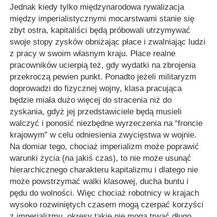
Jednak kiedy tylko międzynarodowa rywalizacja
między imperialistycznymi mocarstwami stanie się
zbyt ostra, kapitaliści będą próbowali utrzymywać
swoje stopy zysków obniżając płace i zwalniając ludzi
z pracy w swoim własnym kraju. Płace realne
pracowników ucierpią też, gdy wydatki na zbrojenia
przekroczą pewien punkt. Ponadto jeżeli militaryzm
doprowadzi do fizycznej wojny, klasa pracująca
będzie miała dużo więcej do stracenia niż do
zyskania, gdyż jej przedstawiciele będą musieli
walczyć i ponosić niezbędne wyrzeczenia na “froncie
krajowym” w celu odniesienia zwycięstwa w wojnie.
Na domiar tego, chociaż imperializm może poprawić
warunki życia (na jakiś czas), to nie może usunąć
hierarchicznego charakteru kapitalizmu i dlatego nie
może powstrzymać walki klasowej, ducha buntu i
pędu do wolności. Więc chociaż robotnicy w krajach
wysoko rozwiniętych czasem mogą czerpać korzyści
z imperializmu, okresy takie nie mogą trwać długo.