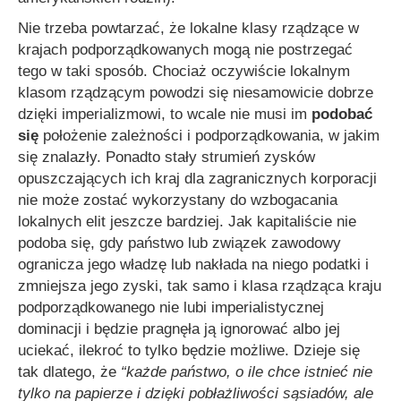
Nie trzeba powtarzać, że lokalne klasy rządzące w
krajach podporządkowanych mogą nie postrzegać
tego w taki sposób. Chociaż oczywiście lokalnym
klasom rządzącym powodzi się niesamowicie dobrze
dzięki imperializmowi, to wcale nie musi im
podobać
się
położenie zależności i podporządkowania, w jakim
się znalazły. Ponadto stały strumień zysków
opuszczających ich kraj dla zagranicznych korporacji
nie może zostać wykorzystany do wzbogacania
lokalnych elit jeszcze bardziej. Jak kapitaliście nie
podoba się, gdy państwo lub związek zawodowy
ogranicza jego władzę lub nakłada na niego podatki i
zmniejsza jego zyski, tak samo i klasa rządząca kraju
podporządkowanego nie lubi imperialistycznej
dominacji i będzie pragnęła ją ignorować albo jej
uciekać, ilekroć to tylko będzie możliwe. Dzieje się
tak dlatego, że
“każde państwo, o ile chce istnieć nie
tylko na papierze i dzięki pobłażliwości sąsiadów, ale