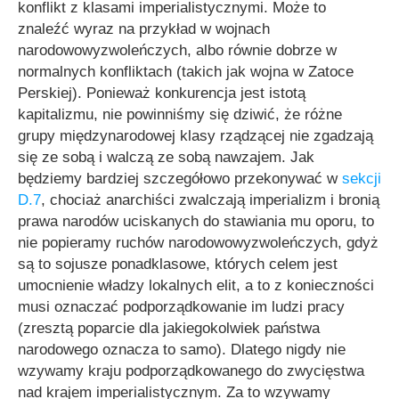
konflikt z klasami imperialistycznymi. Może to
znaleźć wyraz na przykład w wojnach
narodowowyzwoleńczych, albo równie dobrze w
normalnych konfliktach (takich jak wojna w Zatoce
Perskiej). Ponieważ konkurencja jest istotą
kapitalizmu, nie powinniśmy się dziwić, że różne
grupy międzynarodowej klasy rządzącej nie zgadzają
się ze sobą i walczą ze sobą nawzajem. Jak
będziemy bardziej szczegółowo przekonywać w
sekcji
D.7
, chociaż anarchiści zwalczają imperializm i bronią
prawa narodów uciskanych do stawiania mu oporu, to
nie popieramy ruchów narodowowyzwoleńczych, gdyż
są to sojusze ponadklasowe, których celem jest
umocnienie władzy lokalnych elit, a to z konieczności
musi oznaczać podporządkowanie im ludzi pracy
(zresztą poparcie dla jakiegokolwiek państwa
narodowego oznacza to samo). Dlatego nigdy nie
wzywamy kraju podporządkowanego do zwycięstwa
nad krajem imperialistycznym. Za to wzywamy