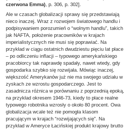
czerwona Emma)
, p. 306, p. 302].
Ale w czasach globalizacji sprawy się przedstawiają
nieco inaczej. Wraz z rozwojem światowego handlu i
podpisywaniem porozumień o “wolnym handlu”, takich
jak NAFTA, położenie pracowników w krajach
imperialistycznych nie musi się poprawiać. Na
przykład w ciągu ostatnich dwudziestu pięciu lat płace
– po odliczeniu inflacji – typowego amerykańskiego
pracobiorcy tak naprawdę spadały, nawet wtedy, gdy
gospodarka szybko się rozwijała. Mówiąc inaczej,
większość Amerykanów już nie ma swojego udziału w
zyskach ze wzrostu gospodarczego. Jest to
zasadnicza różnica w porównaniu z poprzednią epoką,
na przykład okresem 1946-73, kiedy to płace realne
typowego robotnika wzrosły o około 80 procent. Owa
globalizacja wcale też nie pomogła klasom
pracującym w krajach “rozwijających się”. Na
przykład w Ameryce Łacińskiej produkt krajowy brutto