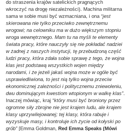
do straszenia krajów satelickich pragnących
wkroczyć na drogę niezależności). Machina militarna
sama w sobie musi być wzmacniana, i ona
“jest
skierowana nie tylko przeciwko zewnętrznemu
wrogowi; na celowniku ma w dużo większym stopniu
wroga wewnętrznego. Mam tu na myśli te elementy
świata pracy, które nauczyły się nie pokładać nadziei
w żadnej z naszych instytucji, tę przebudzoną część
ludzi pracy, która zdała sobie sprawę z tego, że wojna
klas jest podstawą wszystkich wojen między
narodami, i że jeżeli jakaś wojna może w ogóle być
usprawiedliwiona, to jest nią tylko wojna przeciw
ekonomicznej zależności i politycznemu zniewoleniu,
dwu dominującym kwestiom wtopionym w walkę klas”
.
Inaczej mówiąc, kraj
“który musi być broniony przez
ogromne siły zbrojne nie jest krajem ludu, ale krajem
klasy uprzywilejowanej; tej klasy, która rabuje i
wyzyskuje masy, i kontroluje ich życie od kołyski po
grób”
[Emma Goldman,
Red Emma Speaks (Mówi