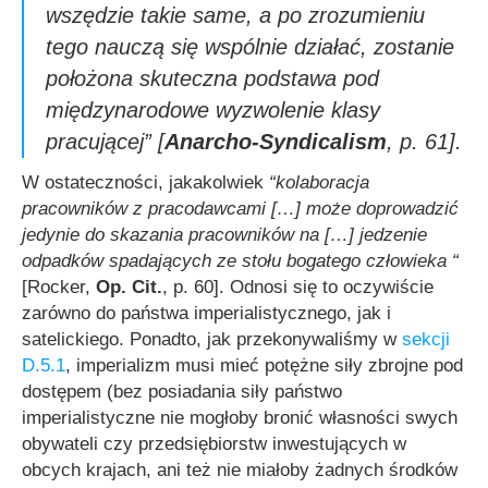
wszędzie takie same, a po zrozumieniu
tego nauczą się wspólnie działać, zostanie
położona skuteczna podstawa pod
międzynarodowe wyzwolenie klasy
pracującej”
[
Anarcho-Syndicalism
, p. 61].
W ostateczności, jakakolwiek
“kolaboracja
pracowników z pracodawcami […] może doprowadzić
jedynie do skazania pracowników na […] jedzenie
odpadków spadających ze stołu bogatego człowieka “
[Rocker,
Op. Cit.
, p. 60]. Odnosi się to oczywiście
zarówno do państwa imperialistycznego, jak i
satelickiego. Ponadto, jak przekonywaliśmy w
sekcji
D.5.1
, imperializm musi mieć potężne siły zbrojne pod
dostępem (bez posiadania siły państwo
imperialistyczne nie mogłoby bronić własności swych
obywateli czy przedsiębiorstw inwestujących w
obcych krajach, ani też nie miałoby żadnych środków