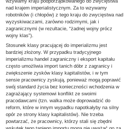
wzywamy kraju podporządkowanego do zwycięstwa
nad krajem imperialistycznym. Za to wzywamy
robotników (i chłopów) z tego kraju do zwycięstwa nad
wyzyskiwaczami, zarówno rodzimymi, jak i
zagranicznymi (w rezultacie, “żadnej wojny prócz
wojny klas”).
Stosunek klasy pracującej do imperializmu jest
bardziej złożony. W przypadku tradycyjnego
imperializmu handel zagraniczny i eksport kapitału
często umożliwia import tanich dóbr z zagranicy i
zwiększenie zysków klasy kapitalistów, i w tym
sensie pracownicy zyskują, ponieważ mogą poprawić
swój standard życia bez konieczności wchodzenia w
zagrażający systemowi konflikt ze swoimi
pracodawcami (tzn. walka może doprowadzić do
reform, które w innym wypadku napotkałyby na silny
opór ze strony klasy kapitalistów). Nie trzeba
powtarzać, że pracownicy, którzy stali się zbędni
wskutek tego taniego importu mogą nie uważać go za