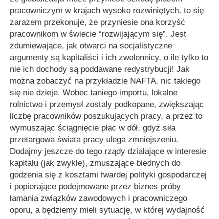
pracowniczym w krajach wysoko rozwiniętych, to się
zarazem przekonuje, że przyniesie ona korzyść
pracownikom w świecie “rozwijającym się”. Jest
zdumiewające, jak otwarci na socjalistyczne
argumenty są kapitaliści i ich zwolennicy, o ile tylko to
nie ich dochody są poddawane redystrybucji! Jak
można zobaczyć na przykładzie NAFTA, nic takiego
się nie dzieje. Wobec taniego importu, lokalne
rolnictwo i przemysł zostały podkopane, zwiększając
liczbę pracowników poszukujących pracy, a przez to
wymuszając ściągnięcie płac w dół, gdyż siła
przetargowa świata pracy ulega zmniejszeniu.
Dodajmy jeszcze do tego rządy działające w interesie
kapitału (jak zwykle), zmuszające biednych do
godzenia się z kosztami twardej polityki gospodarczej
i popierające podejmowane przez biznes próby
łamania związków zawodowych i pracowniczego
oporu, a będziemy mieli sytuację, w której wydajność