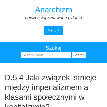
Skip
Anarchizm
to
content
najczęściej zadawane pytania
Menu +
Szukaj
Search
for:
D.5.4 Jaki związek istnieje
między imperializmem a
klasami społecznymi w
kapitalizmie?