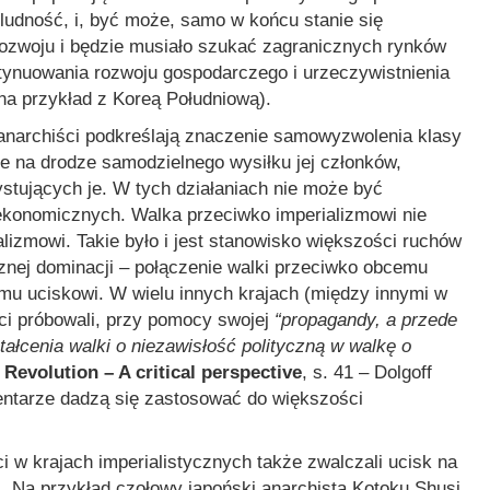
ludność, i, być może, samo w końcu stanie się
rozwoju i będzie musiało szukać zagranicznych rynków
ntynuowania rozwoju gospodarczego i urzeczywistnienia
na przykład z Koreą Południową).
narchiści podkreślają znaczenie samowyzwolenia klasy
ie na drodze samodzielnego wysiłku jej członków,
stujących je. W tych działaniach nie może być
 ekonomicznych. Walka przeciwko imperializmowi nie
lizmowi. Takie było i jest stanowisko większości ruchów
znej dominacji – połączenie walki przeciwko obcemu
u uciskowi. W wielu innych krajach (między innymi w
ści próbowali, przy pomocy swojej
“propagandy, a przede
łcenia walki o niezawisłość polityczną w walkę o
Revolution – A critical perspective
, s. 41 – Dolgoff
entarze dadzą się zastosować do większości
 w krajach imperialistycznych także zwalczali ucisk na
. Na przykład czołowy japoński anarchista Kotoku Shusi