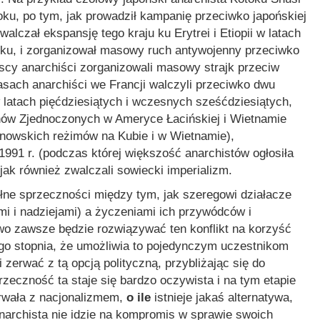
oku, po tym, jak prowadził kampanię przeciwko japońskiej
lczał ekspansję tego kraju ku Erytrei i Etiopii w latach
eku, i zorganizował masowy ruch antywojenny przeciwko
ńscy anarchiści zorganizowali masowy strajk przeciw
sach anarchiści we Francji walczyli przeciwko dwu
w latach pięćdziesiątych i wczesnych sześćdziesiątych,
anów Zjednoczonych w Ameryce Łacińskiej i Wietnamie
inowskich reżimów na Kubie i w Wietnamie),
 1991 r. (podczas której większość anarchistów ogłosiła
 jak również zwalczali sowiecki imperializm.
ne sprzeczności między tym, jak szeregowi działacze
mi i nadziejami) a życzeniami ich przywódców i
two zawsze będzie rozwiązywać ten konflikt na korzyść
tego stopnia, że umożliwia to pojedynczym uczestnikom
zerwać z tą opcją polityczną, przybliżając się do
rzeczność ta staje się bardzo oczywista i na tym etapie
erwała z nacjonalizmem,
o ile
istnieje jakaś alternatywa,
anarchista nie idzie na kompromis w sprawie swoich