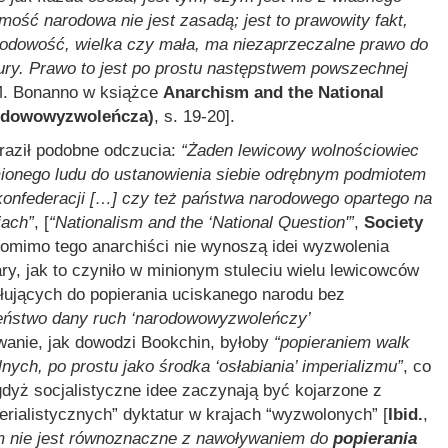
ość narodowa nie jest zasadą; jest to prawowity fakt,
rodowość, wielka czy mała, ma niezaprzeczalne prawo do
tury. Prawo to jest po prostu następstwem powszechnej
 M. Bonanno w książce
Anarchism and the National
rodowowyzwoleńcza)
, s. 19-20].
aził podobne odczucia:
“Żaden lewicowy wolnościowiec
ionego ludu do ustanowienia siebie odrębnym podmiotem
 konfederacji […] czy też państwa narodowego opartego na
iach”
, [
“Nationalism and the ‘National Question'”
,
Society
t pomimo tego anarchiści nie wynoszą idei wyzwolenia
, jak to czyniło w minionym stuleciu wielu lewicowców
łujących do popierania uciskanego narodu bez
zeństwo dany ruch ‘narodowowyzwoleńczy’
wanie, jak dowodzi Bookchin, byłoby
“popieraniem walk
ch, po prostu jako środka ‘osłabiania’ imperializmu”
, co
gdyż socjalistyczne idee zaczynają być kojarzone z
erialistycznych” dyktatur w krajach “wyzwolonych” [
Ibid.
,
om nie jest równoznaczne z nawoływaniem do
popierania