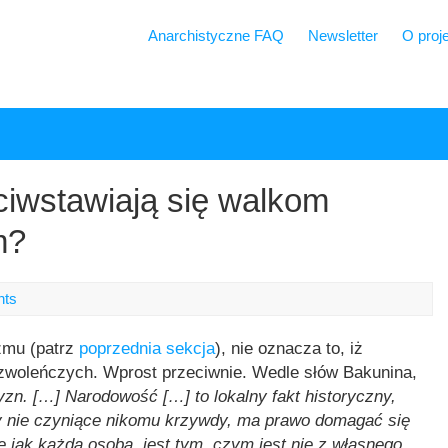
Anarchistyczne FAQ
Newsletter
O proj
ciwstawiają się walkom
m?
nts
zmu (patrz
poprzednia sekcja
), nie oznacza to, iż
zwoleńczych. Wprost przeciwnie. Wedle słów Bakunina,
yzn. […] Narodowość […] to lokalny fakt historyczny,
ty nie czyniące nikomu krzywdy, ma prawo domagać się
jak każda osoba, jest tym, czym jest nie z własnego