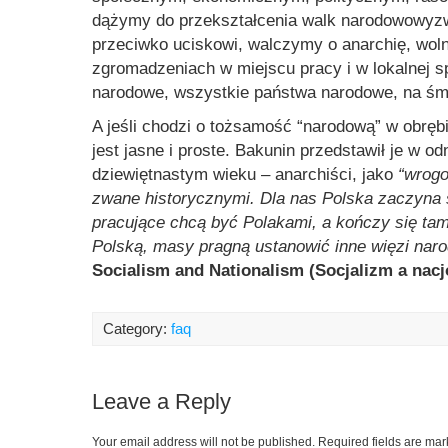
dążymy do przekształcenia walk narodowowyz
przeciwko uciskowi, walczymy o anarchię, wol
zgromadzeniach w miejscu pracy i w lokalnej s
narodowe, wszystkie państwa narodowe, na śmiet
A jeśli chodzi o tożsamość “narodową” w obrę
jest jasne i proste. Bakunin przedstawił je w 
dziewiętnastym wieku – anarchiści, jako
“wrogo
zwane historycznymi. Dla nas Polska zaczyna si
pracujące chcą być Polakami, a kończy się tam
Polską, masy pragną ustanowić inne więzi nar
Socialism and Nationalism (Socjalizm a nacj
Category:
faq
Leave a Reply
Your email address will not be published.
Required fields are ma