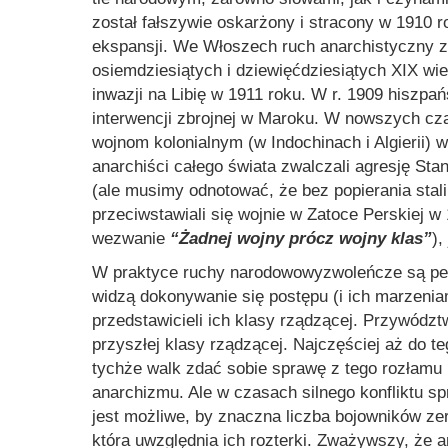
został fałszywie oskarżony i stracony w 1910 r
ekspansji. We Włoszech ruch anarchistyczny zwa
osiemdziesiątych i dziewięćdziesiątych XIX wi
inwazji na Libię w 1911 roku. W r. 1909 hiszpa
interwencji zbrojnej w Maroku. W nowszych cza
wojnom kolonialnym (w Indochinach i Algierii) 
anarchiści całego świata zwalczali agresję St
(ale musimy odnotować, że bez popierania stal
przeciwstawiali się wojnie w Zatoce Perskiej w
wezwanie
“Żadnej wojny prócz wojny klas”
),
W praktyce ruchy narodowowyzwoleńcze są peł
widzą dokonywanie się postępu (i ich marzenia
przedstawicieli ich klasy rządzącej. Przywódz
przyszłej klasy rządzącej. Najczęściej aż do 
tychże walk zdać sobie sprawę z tego rozłamu i 
anarchizmu. Ale w czasach silnego konfliktu sp
jest możliwe, by znaczna liczba bojowników z
która uwzględnia ich rozterki. Zważywszy, że 