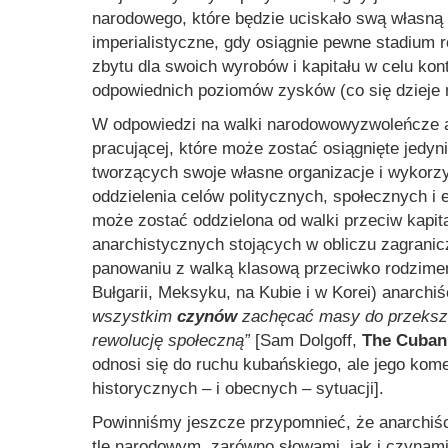
narodowego, które będzie uciskało swą własną 
imperialistyczne, gdy osiągnie pewne stadium 
zbytu dla swoich wyrobów i kapitału w celu ko
odpowiednich poziomów zysków (co się dzieje 
W odpowiedzi na walki narodowowyzwoleńcze a
pracującej, które może zostać osiągnięte jedyn
tworzących swoje własne organizacje i wykorzy
oddzielenia celów politycznych, społecznych i
może zostać oddzielona od walki przeciw kapita
anarchistycznych stojących w obliczu zagranic
panowaniu z walką klasową przeciwko rodzimem
Bułgarii, Meksyku, na Kubie i w Korei) anarchi
wszystkim
czynów
zachęcać masy do przekszta
rewolucję społeczną”
[Sam Dolgoff,
The Cuban 
odnosi się do ruchu kubańskiego, ale jego kom
historycznych – i obecnych – sytuacji].
Powinniśmy jeszcze przypomnieć, że anarchiści
tle narodowym, zarówno słowami, jak i czynami