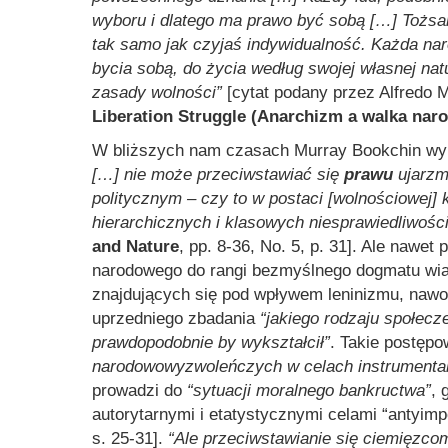
wyboru i dlatego ma prawo być sobą […] Tożsam
tak samo jak czyjaś indywidualność. Każda na
bycia sobą, do życia według swojej własnej na
zasady wolności”
[cytat podany przez Alfredo
Liberation Struggle (Anarchizm a walka na
W bliższych nam czasach Murray Bookchin wyr
[…] nie może przeciwstawiać się
prawu
ujarzm
politycznym – czy to w postaci [wolnościowej]
hierarchicznych i klasowych niesprawiedliwośc
and Nature
, pp. 8-36, No. 5, p. 31]. Ale nawe
narodowego do rangi bezmyślnego dogmatu wiary
znajdujących się pod wpływem leninizmu, nawo
uprzedniego zbadania
“jakiego rodzaju społec
prawdopodobnie by wykształcił”
. Takie postępo
narodowowyzwoleńczych w celach instrumentalny
prowadzi do
“sytuacji moralnego bankructwa”
, 
autorytarnymi i etatystycznymi celami “antyimp
s. 25-31].
“Ale przeciwstawianie się ciemięzc