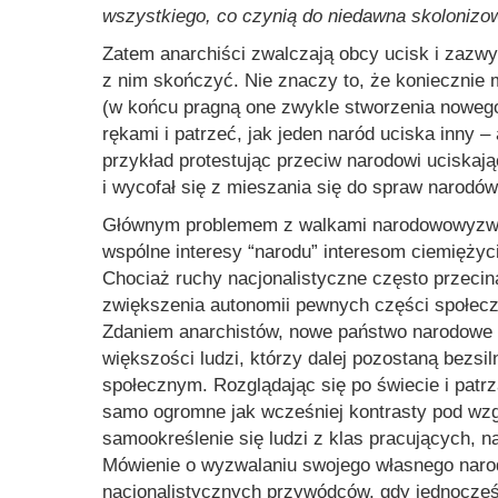
wszystkiego, co czynią do niedawna skoloniz
Zatem anarchiści zwalczają obcy ucisk i zazwy
z nim skończyć. Nie znaczy to, że koniecznie
(w końcu pragną one zwykle stworzenia nowego
rękami i patrzeć, jak jeden naród uciska inny 
przykład protestując przeciw narodowi uciskaj
i wycofał się z mieszania się do spraw narodó
Głównym problemem z walkami narodowowyzwole
wspólne interesy “narodu” interesom ciemiężycie
Chociaż ruchy nacjonalistyczne często przecina
zwiększenia autonomii pewnych części społecze
Zdaniem anarchistów, nowe państwo narodowe n
większości ludzi, którzy dalej pozostaną bezs
społecznym. Rozglądając się po świecie i patr
samo ogromne jak wcześniej kontrasty pod wzg
samookreślenie się ludzi z klas pracujących, n
Mówienie o wyzwalaniu swojego własnego narod
nacjonalistycznych przywódców, gdy jednocześn