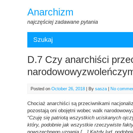
Skip
Anarchizm
to
content
najczęściej zadawane pytania
Szukaj
D.7 Czy anarchiści prze
narodowowyzwoleńczy
Posted on
October 26, 2018
| By
sasza
|
No comme
Chociaż anarchiści są przeciwnikami nacjonali
pozostają oni obojętni wobec walk narodowowy
“Czuję się patriotą wszystkich uciskanych ojcz
który, podobnie jak wszystkie rzeczywiste fak
powszechnego uznania […] Każdy lud, podobnie 