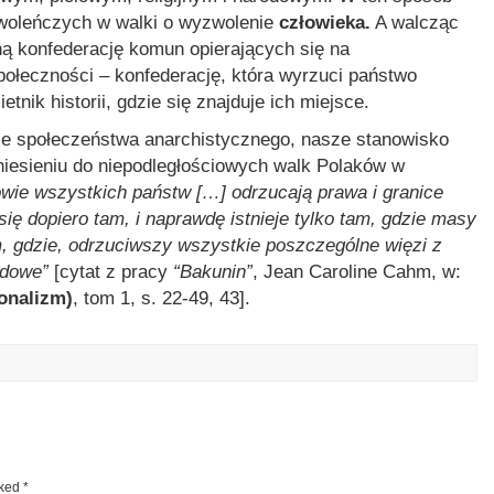
woleńczych w walki o wyzwolenie
człowieka.
A walcząc
ną konfederację komun opierających się na
połeczności – konfederację, która wyrzuci państwo
nik historii, gdzie się znajduje ich miejsce.
bie społeczeństwa anarchistycznego, nasze stanowisko
odniesieniu do niepodległościowych walk Polaków w
wie wszystkich państw […] odrzucają prawa i granice
ę dopiero tam, i naprawdę istnieje tylko tam, gdzie masy
, gdzie, odrzuciwszy wszystkie poszczególne więzi z
odowe”
[cytat z pracy
“Bakunin”
, Jean Caroline Cahm, w:
onalizm)
, tom 1, s. 22-49, 43].
rked
*