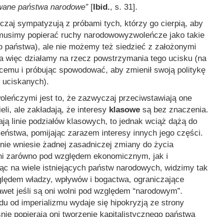
owane państwa narodowe”
[
Ibid.
, s. 31].
czaj sympatyzują z próbami tych, którzy go cierpią, aby
 musimy popierać ruchy narodowowyzwoleńcze jako takie
 państwa), ale nie możemy też siedzieć z założonymi
– a więc działamy na rzecz powstrzymania tego ucisku (na
ącemu i próbując spowodować, aby zmienił swoją politykę
w uciskanych).
ńczymi jest to, że zazwyczaj przeciwstawiają one
li, ale zakładają, że interesy
klasowe
są bez znaczenia.
ją linie podziałów klasowych, to jednak wciąż dążą do
ństwa, pomijając zarazem interesy innych jego części.
ie wniesie żadnej zasadniczej zmiany do życia
ilni zarówno pod względem ekonomicznym, jak i
ząc na wiele istniejących państw narodowych, widzimy tak
lędem władzy, wpływów i bogactwa, ograniczające
awet jeśli są oni wolni pod względem “narodowym”.
u od imperializmu wydaje się hipokryzją ze strony
ie popierają oni tworzenie kapitalistycznego państwa