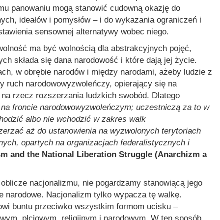
cemu panowaniu mogą stanowić cudowną okazję do
ch, ideałów i pomysłów – i do wykazania ograniczeń i
stawienia sensownej alternatywy wobec niego.
 wolność ma być wolnością dla abstrakcyjnych pojęć,
rych składa się dana narodowość i które dają jej życie.
ch, w obrębie narodów i między narodami, ażeby ludzie z
dy ruch narodowowyzwoleńczy, opierający się na
h na rzecz rozszerzania ludzkich swobód. Dlatego
 na froncie narodowowyzwoleńczym; uczestniczą za to w
hodzić albo nie wchodzić w zakres walk
erzać aż do ustanowienia na wyzwolonych terytoriach
nych, opartych na organizacjach federalistycznych i
m and the National Liberation Struggle (Anarchizm a
oblicze nacjonalizmu, nie pogardzamy stanowiącą jego
 narodowe. Nacjonalizm tylko wypacza tę walkę.
wi buntu przeciwko wszystkim formom ucisku –
wym, płciowym, religijnym i narodowym. W ten sposób