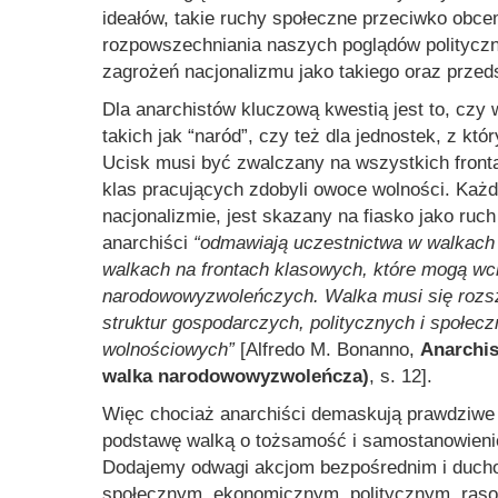
ideałów, takie ruchy społeczne przeciwko ob
rozpowszechniania naszych poglądów polityczny
zagrożeń nacjonalizmu jako takiego oraz przed
Dla anarchistów kluczową kwestią jest to, czy
takich jak “naród”, czy też dla jednostek, z któ
Ucisk musi być zwalczany na wszystkich fronta
klas pracujących zdobyli owoce wolności. Każ
nacjonalizmie, jest skazany na fiasko jako ruc
anarchiści
“odmawiają uczestnictwa w walkach
walkach na frontach klasowych, które mogą wc
narodowowyzwoleńczych. Walka musi się rozsz
struktur gospodarczych, politycznych i społecz
wolnościowych”
[Alfredo M. Bonanno,
Anarchis
walka narodowowyzwoleńcza)
, s. 12].
Więc chociaż anarchiści demaskują prawdziwe 
podstawę walką o tożsamość i samostanowienie
Dodajemy odwagi akcjom bezpośrednim i ducho
społecznym, ekonomicznym, politycznym, raso