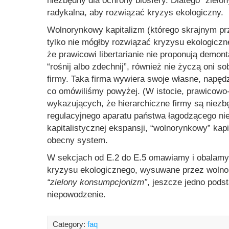
niezbędny dla ochrony biosfery. Dlatego “zielo
radykalna, aby rozwiązać kryzys ekologiczny.
Wolnorynkowy kapitalizm (którego skrajnym przy
tylko nie mógłby rozwiązać kryzysu ekologiczne
że prawicowi libertarianie nie proponują demon
“rośnij albo zdechnij”, również nie życzą oni so
firmy. Taka firma wywiera swoje własne, napędz
co omówiliśmy powyżej. (W istocie, prawicowo-l
wykazujących, że hierarchiczne firmy są niezb
regulacyjnego aparatu państwa łagodzącego ni
kapitalistycznej ekspansji, “wolnorynkowy” kap
obecny system.
W sekcjach od E.2 do E.5 omawiamy i obalamy n
kryzysu ekologicznego, wysuwane przez wolnor
“zielony konsumpcjonizm”
, jeszcze jedno pods
niepowodzenie.
Category:
faq