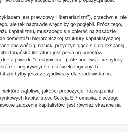
ny” wolnościowy socjalizm to jedyna propozycja dość
kładem jest prawicowy “libertarianizm”), przeciwnie, nie
go, ale tak naprawdę wręcz by go pogłębił. Prócz tego,
tażu kapitalizmu, muszącego się opierać na zasadzie
bie demontażu hierarchicznej struktury kapitalistycznej
ane chciwością, naciski przyczyniające się do ekspansji,
ibertariańska literatura jest pełna argumentów
ędne z powodu “efektywności”). Ale ponieważ nie byłoby
ektóre z negatywnych efektów ekologicznych
italizm byłby jeszcze zjadliwszy dla środowiska niż
iektóre wątpliwej jakości propozycje “rozwiązania”
ynkowych kapitalistów. Sekcja E.7 omawia, dlaczego
tawowe założenie kapitalistów, jest również skazane na