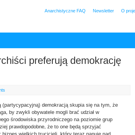
Anarchistyczne FAQ
Newsletter
O proj
chiści preferują demokrację
nts
 (partycypacyjną) demokracją skupia się na tym, że
, by zwykli obywatele mogli brać udział w
wego środowiska przyrodniczego na poziomie grup
dziej prawdopodobne, że to one będą sprzyjać
iznes wielkich trucicieli, który teraz panuje nad