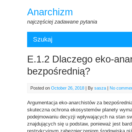
Skip
Anarchizm
to
content
najczęściej zadawane pytania
Szukaj
E.1.2 Dlaczego eko-anar
bezpośrednią?
Posted on
October 26, 2018
| By
sasza
|
No comme
Argumentacja eko-anarchistów za bezpośrednią
skuteczna ochrona ekosystemów planety wymaga
podejmowaniu decyzji wpływających na stan s
znajdujących się u podstaw, ponieważ jest bar
restrykcyjnym zabezpieczeniom środowiska niż b