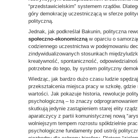
“przedstawicielskim” systemem rządów. Dlateg
góry demokrację uczestniczącą w sferze polity
polityczną.
Jednak, jak podkreślał Bakunin, polityczna rew
społeczno-ekonomiczną
w oparciu o samorząd
codziennego uczestnictwa w podejmowaniu decy
zindywidualizowanych stosunkach międzyludzk
kreatywność, spontaniczność, odpowiedzialność
potrzebne do tego, by system polityczny demok
Wiedząc, jak bardzo dużo czasu ludzie spędzaj
przekształcenia miejsca pracy w szkołę, gdzi
wartości. Jak pokazuje historia, rewolucje po
psychologiczną – to znaczy odprogramowaniem 
skutkują jedynie zastąpieniem starej elity rząd
aparatczycy z partii komunistycznej nową “arys
wolniejszym tempem rozrostu spółdzielnie pr
psychologiczne fundamenty pod ustrój polityczn