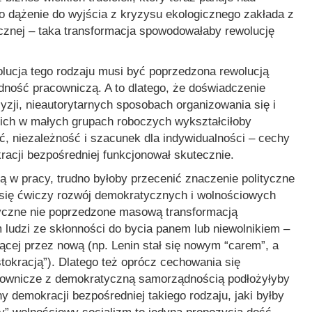
o dążenie do wyjścia z kryzysu ekologicznego zakłada z
cznej – taka transformacja spowodowałaby rewolucję
olucja tego rodzaju musi być poprzedzona rewolucją
ność pracowniczą. A to dlatego, że doświadczenie
zji, nieautorytarnych sposobach organizowania się i
ich w małych grupach roboczych wykształciłoby
, niezależność i szacunek dla indywidualności – cechy
racji bezpośredniej funkcjonował skutecznie.
ą w pracy, trudno byłoby przecenić znaczenie polityczne
e się ćwiczy rozwój demokratycznych i wolnościowych
lityczne nie poprzedzone masową transformacją
ludzi ze skłonności do bycia panem lub niewolnikiem –
zącej przez nową (np. Lenin stał się nowym “carem”, a
tokracją”). Dlatego też oprócz cechowania się
acownicze z demokratyczną samorządnością podłożyłyby
y demokracji bezpośredniej takiego rodzaju, jaki byłby