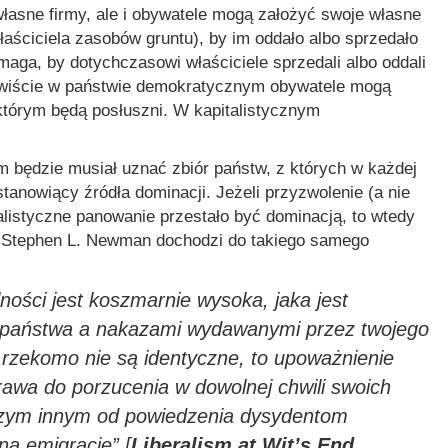
asne firmy, ale i obywatele mogą założyć swoje własne
właściciela zasobów gruntu), by im oddało albo sprzedało
maga, by dotychczasowi właściciele sprzedali albo oddali
zywiście w państwie demokratycznym obywatele mogą
którym będą posłuszni. W kapitalistycznym
zm będzie musiał uznać zbiór państw, z których w każdej
stanowiący źródła dominacji. Jeżeli przyzwolenie (a nie
alistyczne panowanie przestało być dominacją, to wtedy
. Stephen L. Newman dochodzi do takiego samego
ności jest koszmarnie wysoka, jaka jest
 państwa a nakazami wydawanymi przez twojego
rzekomo nie są identyczne, to upoważnienie
rawa do porzucenia w dowolnej chwili swoich
iczym innym od powiedzenia dysydentom
na emigrację”
[
Liberalism at Wit’s End