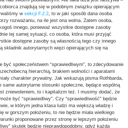
acobiorca znajdują się w podobnym związku opierającym
nywaliśmy w
sekcji F.2.2
, to w jaki sposób dana osoba
 przy rozważaniu, na ile jest ona wolna. Zatem osoba,
 kogoś innego, ponieważ wszystkie dostępne zasoby
nie tej samej sytuacji, co osoba, która musi przyjąć
stkie dostępne zasoby są własnością tego czy innego
 składnik autorytarnych więzi opierających się na
oże być społeczeństwem “sprawiedliwym”, to zdecydowanie
echobecną hierarchią, brakiem wolności i aparatami
miały charakter prywatny. Jak wskazują pisma Rothbarda,
ie same autorytarne stosunki społeczne, będące wspólną
st zniewoleniem, to i kapitalizm też. I musimy dodać, że
 może być “sprawiedliwy”. Czy “sprawiedliwość” będzie
ie, w którym jedna klasa ludzi ma większą władzę i
ię w gorszym położeniu, to nie będzie miała wielkiego
 warunki proponowane przez stronę w lepszym położeniu
edliwy” skutek będzie nieprawdopodobny, gdyż każda