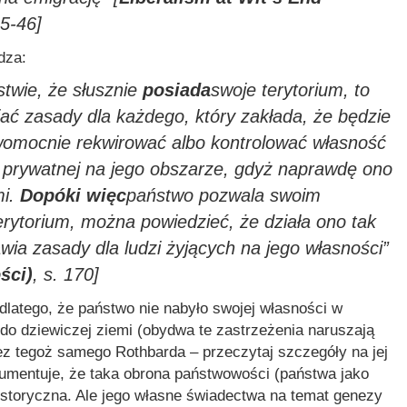
45-46]
dza:
twie, że słusznie
posiada
swoje terytorium, to
iać zasady dla każdego, który zakłada, że będzie
womocnie rekwirować albo kontrolować własność
 prywatnej na jego obszarze, gdyż naprawdę ono
mi.
Dopóki więc
państwo pozwala swoim
ytorium, można powiedzieć, że działa ono tak
awia zasady dla ludzi żyjących na jego własności”
ści)
, s. 170]
dlatego, że państwo nie nabyło swojej własności w
o dziewiczej ziemi (obydwa te zastrzeżenia naruszają
ez tegoż samego Rothbarda – przeczytaj szczegóły na jej
gumentuje, że taka obrona państwowości (państwa jako
historyczna. Ale jego własne świadectwa na temat genezy