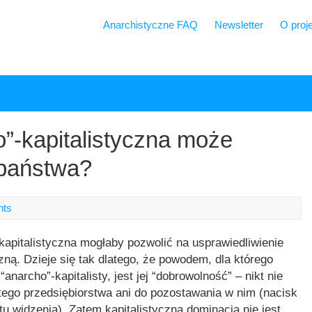
Anarchistyczne FAQ
Newsletter
O proj
o”-kapitalistyczna może
 państwa?
nts
-kapitalistyczna mogłaby pozwolić na usprawiedliwienie
czną. Dzieje się tak dlatego, że powodem, dla którego
anarcho”-kapitalisty, jest jej “dobrowolność” – nikt nie
ego przedsiębiorstwa ani do pozostawania w nim (nacisk
tu widzenia). Zatem kapitalistyczna dominacja nie jest