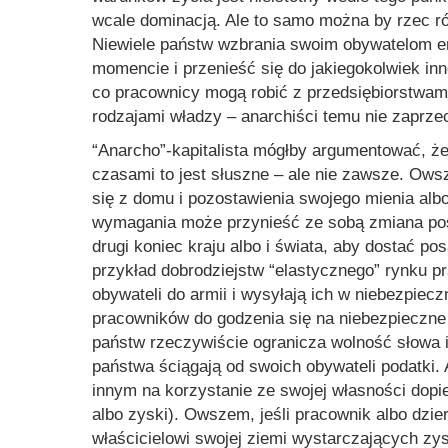
wcale dominacją. Ale to samo można by rzec 
Niewiele państw wzbrania swoim obywatelom e
momencie i przenieść się do jakiegokolwiek inn
co pracownicy mogą robić z przedsiębiorstwam
rodzajami władzy – anarchiści temu nie zaprze
“Anarcho”-kapitalista mógłby argumentować, że 
czasami to jest słuszne – ale nie zawsze. O
się z domu i pozostawienia swojego mienia albo
wymagania może przynieść ze sobą zmiana posa
drugi koniec kraju albo i świata, aby dostać po
przykład dobrodziejstw “elastycznego” rynku 
obywateli do armii i wysyłają ich w niebezpiec
pracowników do godzenia się na niebezpieczne
państw rzeczywiście ogranicza wolność słowa i
państwa ściągają od swoich obywateli podatki. 
innym na korzystanie ze swojej własności dopi
albo zyski). Owszem, jeśli pracownik albo dzi
właścicielowi swojej ziemi wystarczających zy