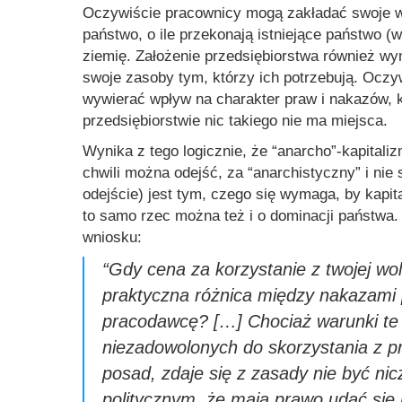
Oczywiście pracownicy mogą zakładać swoje wł
państwo, o ile przekonają istniejące państwo (
ziemię. Założenie przedsiębiorstwa również wy
swoje zasoby tym, którzy ich potrzebują. Oc
wywierać wpływ na charakter praw i nakazów, 
przedsiębiorstwie nic takiego nie ma miejsca.
Wynika z tego logicznie, że “anarcho”-kapitali
chwili można odejść, za “anarchistyczny” i nie 
odejście) jest tym, czego się wymaga, by kapit
to samo rzec można też i o dominacji państwa
wniosku:
“Gdy cena za korzystanie z twojej wol
praktyczna różnica między nakazami
pracodawcę? […] Chociaż warunki te 
niezadowolonych do skorzystania z p
posad, zdaje się z zasady nie być n
politycznym, że mają prawo udać się 