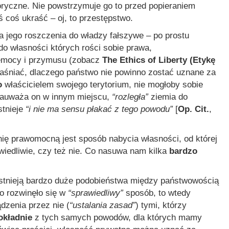
toryczne. Nie powstrzymuje go to przed popieraniem
ś coś ukraść – oj, to przestępstwo.
 a jego roszczenia do władzy fałszywe – po prostu
do własności których rości sobie prawa,
zemocy i przymusu (zobacz
The Ethics of Liberty (Etykę
bjaśniać, dlaczego państwo nie powinno zostać uznane za
o
właścicielem swojego terytorium, nie mogłoby sobie
 zauważa on w innym miejscu,
“rozległa”
ziemia do
stnieje
“i nie ma sensu płakać z tego powodu”
[
Op. Cit.
,
hię prawomocną jest sposób nabycia własności, od której
wiedliwie, czy też nie. Co nasuwa nam kilka
bardzo
 istnieją bardzo duże podobieństwa między państwowością
 rozwinęło się w
“sprawiedliwy”
sposób, to wtedy
dzenia przez nie (
“ustalania zasad”
) tymi, którzy
okładnie
z tych samych powodów, dla których mamy