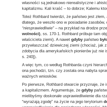
własności są jednakowo nierealistyczne i ahis
kapitalizmu. Kali kraść – to dobrze; Kalemu kto
Toteż Rothbard twierdzi, że państwo jest złem,
dlatego, że weszło ono w posiadanie zasobów, 
“niesprawiedliwie”
– na przykład na drodze pr
wolności)
, ss. 170-1. Rothbard próbuje tam o
właściciela ziemi). A nawet
gdyby
państwo
był
przywłaszczać dziewiczej ziemi (chociaż, jak
zdobycia dla amerykańskich pionierów już nie i
s. 240]).
A więc tym, co według Rothbarda czyni hierarc
ona pochodzi, tzn. czy została ona nabyta spra
ważnych wniosków.
Po pierwsze, Rothbard otwarcie przyznaje, że
a kapitalizmem. Argumentuje, że
gdyby
państwo
mielibyśmy doskonałe usprawiedliwienie dla rzą
“wyrażają zgodę” na życie na jego terytorium
d