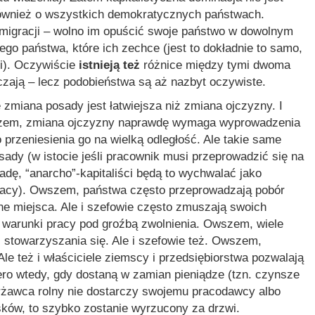
również o wszystkich demokratycznych państwach.
migracji – wolno im opuścić swoje państwo w dowolnym
ego państwa, które ich zechce (jest to dokładnie to samo,
i). Oczywiście
istnieją też
różnice między tymi dwoma
czają – lecz podobieństwa są aż nazbyt oczywiste.
zmiana posady jest łatwiejsza niż zmiana ojczyzny. I
wszem, zmiana ojczyzny naprawdę wymaga wyprowadzenia
 przeniesienia go na wielką odległość. Ale takie same
dy (w istocie jeśli pracownik musi przeprowadzić się na
sadę, “anarcho”-kapitaliści będą to wychwalać jako
pracy). Owszem, państwa często przeprowadzają pobór
zne miejsca. Ale i szefowie często zmuszają swoich
 warunki pracy pod groźbą zwolnienia. Owszem, wiele
 stowarzyszania się. Ale i szefowie też. Owszem,
Ale też i właściciele ziemscy i przedsiębiorstwa pozwalają
ero wtedy, gdy dostaną w zamian pieniądze (tzn. czynsze
erżawca rolny nie dostarczy swojemu pracodawcy albo
sków, to szybko zostanie wyrzucony za drzwi.