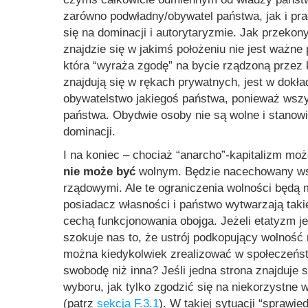
zarówno podwładny/obywatel państwa, jak i pr
się na dominacji i autorytaryzmie. Jak przeko
znajdzie się w jakimś położeniu nie jest ważne
która “wyraża zgodę” na bycie rządzoną przez
znajdują się w rękach prywatnych, jest w dokład
obywatelstwo jakiegoś państwa, ponieważ wszy
państwa. Obydwie osoby nie są wolne i stanowią
dominacji.
I na koniec – chociaż “anarcho”-kapitalizm m
nie może być
wolnym. Będzie nacechowany wsz
rządowymi. Ale te ograniczenia wolności będą 
posiadacz własności i państwo wytwarzają tak
cechą funkcjonowania obojga. Jeżeli etatyzm je
szokuje nas to, że ustrój podkopujący wolność
można kiedykolwiek zrealizować w społeczeństw
swobodę niż inna? Jeśli jedna strona znajduje s
wyboru, jak tylko zgodzić się na niekorzystne
(patrz
sekcja F.3.1
). W takiej sytuacji “sprawi