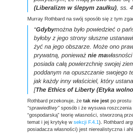
(Liberalizm w ślepym zaułku)
, ss. 
Murray Rothbard na swój sposób się z tym zga
“
Gdyby
można było powiedzieć o pańs
byłoby z jego strony słuszne ustanaw
żyć na jego obszarze. Może ono pra
prywatną, ponieważ
nie ma
własności
posiada całą powierzchnię swojej zie
poddanym na opuszczanie swojego ter
jak każdy inny właściciel, który ustan
[
The Ethics of Liberty (Etyka wolno
Rothbard przekonuje, że
tak nie jest
po prostu 
“sprawiedliwy”
sposób i że wysuwa roszczenia d
“gospodarską” teorię własności, stworzoną prz
temat i jej krytykę w
sekcji F.4.1
). Rothbard ar
posiadacza własności) jest nierealistyczna i a