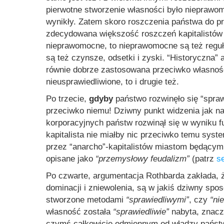
pierwotne stworzenie własności było nieprawom
wynikły. Zatem skoro roszczenia państwa do pr
zdecydowana większość roszczeń kapitalistów (
nieprawomocne, to nieprawomocne są też reguły
są też czynsze, odsetki i zyski. “Historyczna
równie dobrze zastosowana przeciwko własności 
nieusprawiedliwione, to i drugie też.
Po trzecie,
gdyby
państwo rozwinęło się “sprawi
przeciwko niemu! Dziwny punkt widzenia jak na
korporacyjnych państw rozwinął się w wyniku fu
kapitalista nie miałby nic przeciwko temu sys
przez “anarcho”-kapitalistów miastom będącym 
opisane jako
“przemysłowy feudalizm”
(patrz
s
Po czwarte, argumentacja Rothbarda zakłada, 
dominacji i zniewolenia, są w jakiś dziwny spo
stworzone metodami
“sprawiedliwymi”
, czy
“ni
własność została
“sprawiedliwie”
nabyta, znaczy
czymś całkowicie odmiennym od władzy państwa