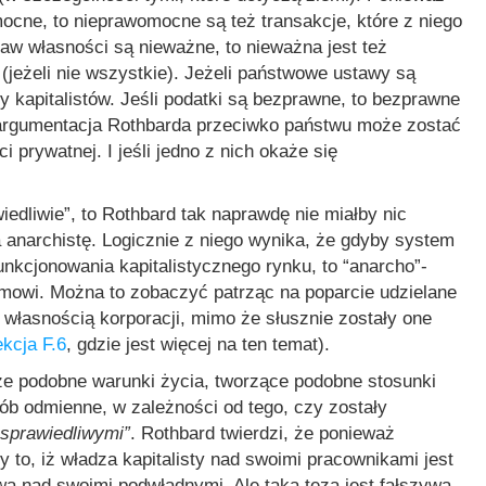
ocne, to nieprawomocne są też transakcje, które z niego
aw własności są nieważne, to nieważna jest też
jeżeli nie wszystkie). Jeżeli państwowe ustawy są
 kapitalistów. Jeśli podatki są bezprawne, to bezprawne
” argumentacja Rothbarda przeciwko państwu może zostać
prywatnej. I jeśli jedno z nich okaże się
edliwie”, to Rothbard tak naprawdę nie miałby nic
 anarchistę. Logicznie z niego wynika, że gdyby system
nkcjonowania kapitalistycznego rynku, to “anarcho”-
temowi. Można to zobaczyć patrząc na poparcie udzielane
własnością korporacji, mimo że słusznie zostały one
ekcja F.6
, gdzie jest więcej na ten temat).
że podobne warunki życia, tworzące podobne stosunki
sób odmienne, w zależności od tego, czy zostały
esprawiedliwymi”
. Rothbard twierdzi, że ponieważ
 to, iż władza kapitalisty nad swoimi pracownikami jest
 nad swoimi podwładnymi. Ale taka teza jest fałszywa –