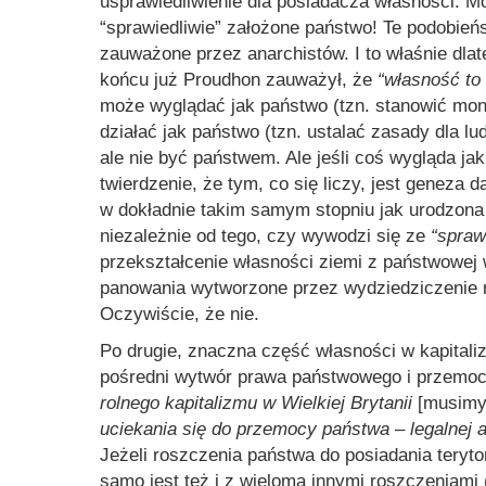
usprawiedliwienie dla posiadacza własności. 
“sprawiedliwie” założone państwo! Te podobie
zauważone przez anarchistów. I to właśnie d
końcu już Proudhon zauważył, że
“własność to
może wyglądać jak państwo (tzn. stanowić mon
działać jak państwo (tzn. ustalać zasady dla lu
ale nie być państwem. Ale jeśli coś wygląda ja
twierdzenie, że tym, co się liczy, jest geneza
w dokładnie takim samym stopniu jak urodzona 
niezależnie od tego, czy wywodzi się ze
“spraw
przekształcenie własności ziemi z państwowej 
panowania wytworzone przez wydziedziczenie rz
Oczywiście, że nie.
Po drugie, znaczna część własności w kapitali
pośredni wytwór prawa państwowego i przemoc
rolnego kapitalizmu w Wielkiej Brytanii
[musimy 
uciekania się do przemocy państwa – legalnej al
Jeżeli roszczenia państwa do posiadania teryto
samo jest też i z wieloma innymi roszczeniami 