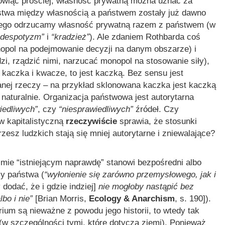
Mówiąc prościej, własność prywatną można uznać za
ństwa między własnością a państwem zostały już dawno
latego odrzucamy własność prywatną razem z państwem (w
 despotyzm”
i
“kradzież”
). Ale zdaniem Rothbarda coś
opol na podejmowanie decyzji na danym obszarze) i
dzi, rządzić nimi, narzucać monopol na stosowanie siły),
k kaczka i kwacze, to jest kaczką. Bez sensu jest
 danej rzeczy – na przykład sklonowana kaczka jest kaczką
naturalnie. Organizacja państwowa jest autorytarna
iedliwych”
, czy
“niesprawiedliwych”
źródeł. Czy
w kapitalistyczną
rzeczywiście
sprawia, że stosunki
esz ludzkich stają się mniej autorytarne i zniewalające?
zmie “istniejącym naprawdę” stanowi bezpośredni albo
y państwa (
“wyłonienie się zarówno przemysłowego, jak i
dodać, że i gdzie indziej]
nie mogłoby nastąpić bez
bo i nie”
[Brian Morris,
Ecology & Anarchism
, s. 190]).
rium są nieważne z powodu jego historii, to wtedy tak
(w szczególności tymi, które dotyczą ziemi). Ponieważ