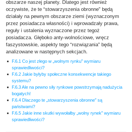
obszarze naszej planety. Dlatego jest również
oczywiste, że te “stowarzyszenia obronne” będą
działały na pewnym obszarze ziemi (wyznaczonym
przez posiadacza własności) i wprowadzały prawa,
reguły i ustalenia wyznaczone przez tegoż
posiadacza. Głęboko anty-wolnościowe, wręcz
faszystowskie, aspekty tego “rozwiązania” będą
analizowane w następnych sekcjach.
F.6.1 Co jest złego w „wolnym rynku” wymiaru
sprawiedliwości?
F.6.2 Jakie byłyby społeczne konsekwencje takiego
systemu?
F.6.3 Ale na pewno siły rynkowe powstrzymają nadużycia
bogatych!
F.6.4 Dlaczego te „stowarzyszenia obronne” są
państwami?
F.6.5 Jakie inne skutki wywołałby „wolny rynek” wymiaru
sprawiedliwości?