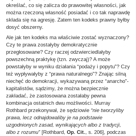
określać, co się zalicza do prawowitej własności, jak
można rzeczoną własność posiadać i co tak naprawdę
składa się na agresję. Zatem ten kodeks prawny byłby
dosyć obszerny.
Ale jak ten kodeks ma właściwie zostać wyznaczony?
Czy te prawa zostałyby demokratycznie
przegłosowane? Czy raczej odzwierciedlałyby
powszechną praktykę (tzn. zwyczaj)? A może
powstałyby w wyniku działania “podaży i popytu”? Czy
też wypływałyby z “prawa naturalnego”? Znając silną
niechęć do demokracji, wykazywaną przez “anarcho”-
kapitalistów, sądzimy, że można bezpiecznie
zakładać, że zastosowana zostałaby pewna
kombinacja ostatnich dwu możliwości. Murray
Rothbard przekonywał, że sędziowie
“nie tworzyliby
prawa, lecz odnajdowaliby je na podstawie
uzgodnionych zasad, wynikających albo z tradycji,
albo z rozumu”
[Rothbard,
Op. Cit.
, s. 206], podczas