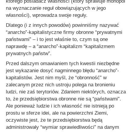
którego posiadacz własności (który sprawuje monopol
na wyznaczanie reguł obowiązujących w jego
własności), wprowadza swoje reguły.
Dlatego (i z innych powodów) powinniśmy nazywać
“anarcho”-kapitalistyczne firmy obronne “prywatnymi
państwami” – i to jest właśnie to, czym są one
naprawdę – a “anarcho”-kapitalizm “kapitalizmem
prywatnych państw”.
Przed dalszym omawianiem tych kwestii niezbędne
jest wykazanie dosyć nagminnego błędu “anarcho”-
kapitalistów. Jest nim myśl, że “obronność” w
zalecanym przez nich ustroju polega na bronieniu
ludzi, nie zaś terytoriów. Zdaniem niektórych, oznacza
to, że przedsiębiorstwa obronne nie są “państwami”.
Ale ponieważ ludzie i ich własność nie istnieją po
prostu w sferze idei, ale na powierzchni Ziemi,
oczywiste jest, że te przedsiębiorstwa będą
administrowały “wymiar sprawiedliwości” na danym