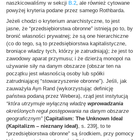
naszkicowaliśmy w sekcji
B.2
, ale również cytowane
powyżej kryteria podane przez samego Rothbarda.
Jeżeli chodzi o kryterium anarchistyczne, to jest
jasne, że “przedsiębiorstwa obronne” istnieją po to, by
bronić własności prywatnej; że są one hierarchiczne
(co do tego, są to przedsiębiorstwa kapitalistyczne,
broniące władzy tych, którzy je zatrudniają); że jest to
zawodowy aparat przymusu; i że dzierżą monopol na
używanie siły na danym obszarze (obszar ten na
początku jest własnością osoby lub spółki
zatrudniającej “stowarzyszenie obronne”). Jeśli, jak
zauważyła Ayn Rand (wykorzystując definicję
państwa podaną przez Webera), rząd jest instytucją
“która utrzymuje wyłączną władzę
wprowadzania
określonych reguł postępowania na danym obszarze
geograficznym”
[
Capitalism: The Unknown Ideal
(Kapitalizm – nieznany ideał)
, s. 239], to te
“przedsiębiorstwa obronne” są środkiem, przy pomocy