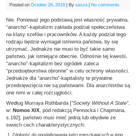
Posted on
October 26, 2018
| By
sasza
|
No comments
Nie. Ponieważ jego podstawą jest własność prywatna,
“anarcho”-kapitalizm zakłada podział społeczeństwa
na klasy szefów i pracowników. A każdy podział tego
rodzaju będzie wymagał istnienia państwa, by się
utrzymać. Jednakże nie musi to być takie samo
państwo, jak istniejące obecnie. Odnośnie tej kwestii,
“anarcho”-kapitalizm bez ogródek zaleca
“przedsiębiorstwa obronne” w celu ochrony własności.
Jednakże dla “anarcho”-kapitalisty te prywatne
przedsięwzięcia nie są państwami. Dla anarchistów są
one nimi w całej rozciągłości.
Według Murraya Rothbarda [
“Society Without A State”
,
w:
Nomos XIX
, pod redakcją Pennocka i Chapmana,
s.192], państwo musi mieć jedną lub obydwie ze
swoich cech charakterystycznych:
Zdolność do opodatkowania ludzi mieszkających w jego