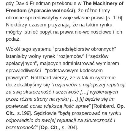
gdy David Friedman przekonuje w
The Machinery of
Freedom (Aparacie wolności)
, że różne firmy
obronne sprzedawałyby swoje własne prawa [s. 116].
Niektórzy czasem przyznają, że na takim rynku
mógłby istnieć popyt na prawa nie-wolnościowe i ich
podaż.
Wokół tego systemu “przedsiębiorstw obronnych”
istaniałby wolny rynek “rozjemców” i “sędziów
apelacyjnych”, mających administrować wymiarem
sprawiedliwości i “podstawowym kodeksem
prawnym”. Rothbard wierzy, że w takim systemie
doczekalibyśmy się
“rozjemców o najlepszej reputacji
za swą skuteczność i uczciwość […] wybieranych
przez różne strony na rynku […] [i] będzie się im
powierzać coraz większą ilość spraw”
[Rothbard,
Op.
Cit.
, s.199]. Sędziowie
“będą prosperować na rynku
odpowiednio do swojej reputacji za skuteczność i
bezstronność”
[
Op. Cit.
, s. 204].