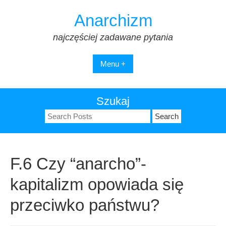
Skip
Anarchizm
to
content
najczęściej zadawane pytania
Menu +
Szukaj
Search
for:
F.6 Czy “anarcho”-
kapitalizm opowiada się
przeciwko państwu?