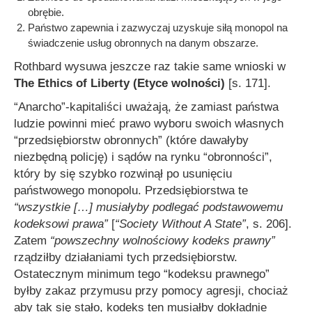
obrębie.
Państwo zapewnia i zazwyczaj uzyskuje siłą monopol na
świadczenie usług obronnych na danym obszarze.
Rothbard wysuwa jeszcze raz takie same wnioski w
The Ethics of Liberty (Etyce wolności)
[s. 171].
“Anarcho”-kapitaliści uważają, że zamiast państwa
ludzie powinni mieć prawo wyboru swoich własnych
“przedsiębiorstw obronnych” (które dawałyby
niezbędną policję) i sądów na rynku “obronności”,
który by się szybko rozwinął po usunięciu
państwowego monopolu. Przedsiębiorstwa te
“wszystkie […] musiałyby podlegać podstawowemu
kodeksowi prawa”
[
“Society Without A State”
, s. 206].
Zatem
“powszechny wolnościowy kodeks prawny”
rządziłby działaniami tych przedsiębiorstw.
Ostatecznym minimum tego “kodeksu prawnego”
byłby zakaz przymusu przy pomocy agresji, chociaż
aby tak się stało, kodeks ten musiałby dokładnie