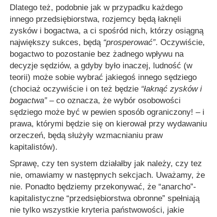
Dlatego też, podobnie jak w przypadku każdego
innego przedsiębiorstwa, rozjemcy będą łaknęli
zysków i bogactwa, a ci spośród nich, którzy osiągną
największy sukces, będą
“prosperować”
. Oczywiście,
bogactwo to pozostanie bez żadnego wpływu na
decyzje sędziów, a gdyby było inaczej, ludność (w
teorii) może sobie wybrać jakiegoś innego sędziego
(chociaż oczywiście i on też będzie
“łaknąć zysków i
bogactwa”
– co oznacza, że wybór osobowości
sędziego może być w pewien sposób ograniczony! – i
prawa, którymi będzie się on kierował przy wydawaniu
orzeczeń, będą służyły wzmacnianiu praw
kapitalistów).
Sprawę, czy ten system działałby jak należy, czy tez
nie, omawiamy w następnych sekcjach. Uważamy, że
nie. Ponadto będziemy przekonywać, że “anarcho”-
kapitalistyczne “przedsiębiorstwa obronne” spełniają
nie tylko wszystkie kryteria państwowości, jakie