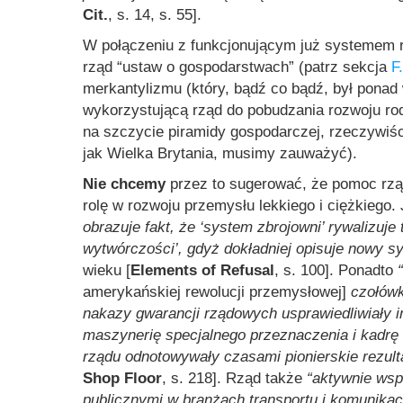
Cit.
, s. 14, s. 55].
W połączeniu z funkcjonującym już systemem r
rząd “ustaw o gospodarstwach” (patrz sekcja
F
merkantylizmu (który, bądź co bądź, był ponad 
wykorzystującą rząd do pobudzania rozwoju ro
na szczycie piramidy gospodarczej, rzeczywiśc
jak Wielka Brytania, musimy zauważyć).
Nie chcemy
przez to sugerować, że pomoc rząd
rolę w rozwoju przemysłu lekkiego i ciężkiego
obrazuje fakt, że ‘system zbrojowni’ rywalizuj
wytwórczości’, gdyż dokładniej opisuje nowy s
wieku [
Elements of Refusal
, s. 100]. Ponadto
amerykańskiej rewolucji przemysłowej]
czołówk
nakazy gwarancji rządowych usprawiedliwiały i
maszynerię specjalnego przeznaczenia i kadrę
rządu odnotowywały czasami pionierskie rezult
Shop Floor
, s. 218]. Rząd także
“aktywnie wsp
publicznymi w branżach transportu i komunikacj