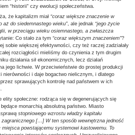
iem “historii” czy ewolucji społeczeństwa.
a, że kapitalizm miał
“coraz większe znaczenie w
o aż do siedemnastego wieku”
, ale jednak
“jego życie
lii, w przeciągu wieku osiemnastego, a zwłaszcza
pytanie: Co stało za tym
“coraz większym znaczeniem”
?
j sobie większej efektywności, czy też raczej zadziałały
ałej rozciągłości mieliśmy do czynienia z tym drugim
niku działania sił ekonomicznych, lecz działań
a jego lichwie. W przeciwieństwie do prostej produkcji
i nierówności i daje bogactwo nielicznym, i dlatego
 przez sprawujących kontrolę nad państwem w ich
.
 elity społeczne: rodząca się w degenerujących się
i będące monarchią absolutną państwo. Miasto
a sprawą stopniowego wzrostu władzy kapitału
u zagranicznego […] W ten sposób wewnętrzna jedność
ąc miejsca powstającemu systemowi kastowemu. To