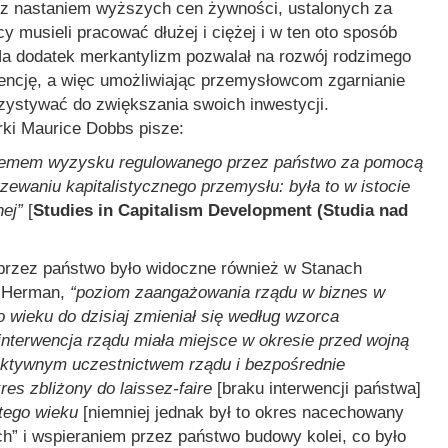
z z nastaniem wyższych cen żywności, ustalonych za
 musieli pracować dłużej i ciężej i w ten oto sposób
Na dodatek merkantylizm pozwalał na rozwój rodzimego
encję, a więc umożliwiając przemysłowcom zgarnianie
ystywać do zwiększania swoich inwestycji.
rki Maurice Dobbs pisze:
ystemem wyzysku regulowanego przez państwo za pomocą
zewaniu kapitalistycznego przemysłu: była to w istocie
ej”
[
Studies in Capitalism Development (Studia nad
przez państwo było widoczne również w Stanach
d Herman,
“poziom zaangażowania rządu w biznes w
wieku do dzisiaj zmieniał się według wzorca
interwencja rządu miała miejsce w okresie przed wojną
 aktywnym uczestnictwem rządu i bezpośrednie
res zbliżony do laissez-faire
[braku interwencji państwa]
tego wieku
[niemniej jednak był to okres nacechowany
” i wspieraniem przez państwo budowy kolei, co było