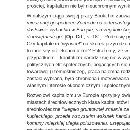
prościej, kapitalizm nie był nieuchronnym wynik
W dalszym ciągu swojej pracy Bookchin zauważ
mieszanej gospodarce Zachodu od czternasteg
dosłownie wybuchło w Europie, szczególnie Ang
dziewiętnastego”
[
Op. Cit.
, s. 181]. Rodzi się 
Czy kapitalizm
“wybuchł”
na skutek przyrodzone
tu inne siły niż ekonomiczne? Pokażemy, że w c
przypadkiem – kapitalizm narodził się nie w wy
politycznych elit społecznych, bogacących się n
towarowej (rzemieślniczej), praca najemna rodz
została wybrana, była chroniona i motywowana
własnym interesie ekonomicznym i społecznym
Rozwojowi kapitalizmu w Europie sprzyjały dwie
miastach średniowiecznych klasa kapitalistów 
średniowieczne
“ulegało gruntownej zmianie z
kupieckiego, przede wszystkim wskutek handl
komuny miejskiej uległa poluzowaniu, ustępuj