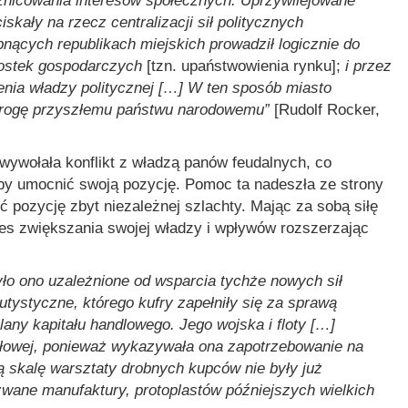
żnicowania interesów społecznych. Uprzywilejowane
kały na rzecz centralizacji sił politycznych
bnących republikach miejskich prowadził logicznie do
nostek gospodarczych
[tzn. upaństwowienia rynku];
i przez
ienia władzy politycznej […] W ten sposób miasto
 drogę przyszłemu państwu narodowemu”
[Rudolf Rocker,
wywołała konflikt z władzą panów feudalnych, co
aby umocnić swoją pozycję. Pomoc ta nadeszła ze strony
 pozycję zbyt niezależnej szlachty. Mając za sobą siłę
es zwiększania swojej władzy i wpływów rozszerzając
yło ono uzależnione od wsparcia tychże nowych sił
tystyczne, którego kufry zapełniły się za sprawą
lany kapitału handlowego. Jego wojska i floty […]
ysłowej, ponieważ wykazywała ona zapotrzebowanie na
ą skalę warsztaty drobnych kupców nie były już
zwane manufaktury, protoplastów późniejszych wielkich