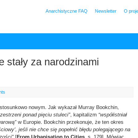
Anarchistyczne FAQ
Newsletter
O proj
ne stały za narodzinami
nts
m stosunkowo nowym. Jak wykazał Murray Bookchin,
zestrzeni ponad pięciu stuleci”
, kapitalizm
“współistniał
warową”
w Europie. Bookchin przekonuje, że ten okres
ciowy’, jeśli nie chce się popełnić błędu polegającego na
zości”
[
From Urbanisation to Cities
, s. 179]. Mówiąc