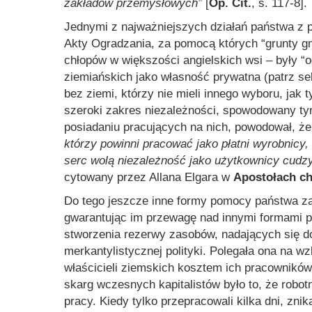
zakładów przemysłowych”
[
Op. Cit.
, s. 117-8].
Jednymi z najważniejszych działań państwa z 
Akty Ogradzania, za pomocą których “grunty g
chłopów w większości angielskich wsi – były “o
ziemiańskich jako własność prywatna (patrz s
bez ziemi, którzy nie mieli innego wyboru, jak
szeroki zakres niezależności, spowodowany ty
posiadaniu pracujących na nich, powodował, że
którzy powinni pracować jako płatni wyrobnicy,
serc wolą niezależność jako użytkownicy cudzy
cytowany przez Allana Elgara w
Apostołach c
Do tego jeszcze inne formy pomocy państwa zap
gwarantując im przewagę nad innymi formami p
stworzenia rezerwy zasobów, nadających się do
merkantylistycznej polityki. Polegała ona na w
właścicieli ziemskich kosztem ich pracowników
skarg wczesnych kapitalistów było to, że robot
pracy. Kiedy tylko przepracowali kilka dni, znik