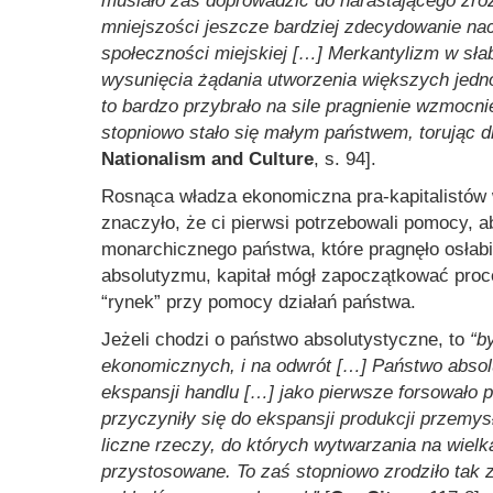
musiało zaś doprowadzić do narastającego zró
mniejszości jeszcze bardziej zdecydowanie nacis
społeczności miejskiej […] Merkantylizm w sła
wysunięcia żądania utworzenia większych jed
to bardzo przybrało na sile pragnienie wzmocn
stopniowo stało się małym państwem, torując
Nationalism and Culture
, s. 94].
Rosnąca władza ekonomiczna pra-kapitalistów 
znaczyło, że ci pierwsi potrzebowali pomocy, 
monarchicznego państwa, które pragnęło osłabić
absolutyzmu, kapitał mógł zapoczątkować proc
“rynek” przy pomocy działań państwa.
Jeżeli chodzi o państwo absolutystyczne, to
“b
ekonomicznych, i na odwrót […] Państwo absolu
ekspansji handlu […] jako pierwsze forsowało p
przyczyniły się do ekspansji produkcji przem
liczne rzeczy, do których wytwarzania na wielk
przystosowane. To zaś stopniowo zrodziło tak 