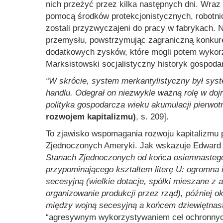
nich przeżyć przez kilka następnych dni. Wra
pomocą środków protekcjonistycznych, robotnicy
zostali przyzwyczajeni do pracy w fabrykach. 
przemysłu, powstrzymując zagraniczną konkur
dodatkowych zysków, które mogli potem wykorz
Marksistowski socjalistyczny historyk gospoda
“W skrócie, system merkantylistyczny był s
handlu. Odegrał on niezwykle ważną rolę w dojr
polityka gospodarcza wieku akumulacji pierwotn
rozwojem kapitalizmu)
, s. 209].
To zjawisko wspomagania rozwoju kapitalizmu 
Zjednoczonych Ameryki. Jak wskazuje Edwar
Stanach Zjednoczonych od końca osiemnastego 
przypominającego kształtem literę U: ogromna 
secesyjną (wielkie dotacje, spółki mieszane z
organizowanie produkcji przez rząd), później ok
między wojną secesyjną a końcem dziewiętnas
“agresywnym wykorzystywaniem ceł ochronnych