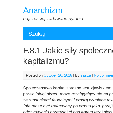
Skip
Anarchizm
to
content
najczęściej zadawane pytania
Szukaj
F.8.1 Jakie siły społecz
kapitalizmu?
Posted on
October 26, 2018
| By
sasza
|
No comme
Społeczeństwo kapitalistyczne jest zjawiskie
przez
“długi okres, może rozciągający się na pr
ze stosunkami feudalnymi i prostą wymianą to
“nie może być traktowany po prostu jako ‘przejś
odczytywaniu przeszłości pod kątem teraźniejs