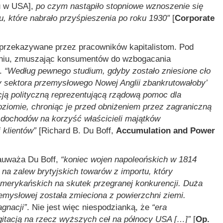
u w USA],
po czym nastąpiło stopniowe wznoszenie się
, które nabrało przyśpieszenia po roku 1930″
[
Corporate
 przekazywane przez pracowników kapitalistom. Pod
eniu, zmuszając konsumentów do wzbogacania
u.
“Według pewnego studium, gdyby zostało zniesione cło
wy sektora przemysłowego Nowej Anglii zbankrutowałoby’
ucją polityczną reprezentującą rządową pomoc dla
ziomie, chroniąc je przed obniżeniem przez zagraniczną
 dochodów na korzyść właścicieli majątków
 klientów”
[Richard B. Du Boff,
Accumulation and Power
zauważa Du Boff,
“koniec wojen napoleońskich w 1814
na zalew brytyjskich towarów z importu, który
amerykańskich na skutek przegranej konkurencji. Duża
emysłowej została zmieciona z powierzchni ziemi.
agnacji”
. Nie jest więc niespodzianką, że
“era
agitacją na rzecz wyższych ceł na północy USA […]”
[
Op.