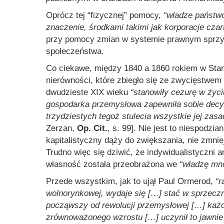
Oprócz tej “fizycznej” pomocy,
“władze państw
znaczenie, środkami takimi jak korporacje cza
przy pomocy zmian w systemie prawnym sprzyj
społeczeństwa.
Co ciekawe, między 1840 a 1860 rokiem w Stan
nierówności, które zbiegło się ze zwycięstwem
dwudzieste XIX wieku
“stanowiły cezurę w życi
gospodarka przemysłowa zapewniła sobie decy
trzydziestych tegoż stulecia wszystkie jej za
Zerzan,
Op. Cit.
, s. 99]. Nie jest to niespodzi
kapitalistyczny dąży do zwiększania, nie zmnie
Trudno więc się dziwić, że indywidualistyczni 
własność została przeobrażona we
“władzę mn
Przede wszystkim, jak to ujął Paul Ormerod,
“r
wolnorynkowej, wydaje się […] stać w sprzeczno
począwszy od rewolucji przemysłowej […] każdy
zrównoważonego wzrostu […] uczynił to jawnie