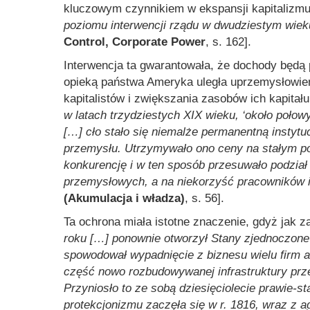
kluczowym czynnikiem w ekspansji kapitalizm
poziomu interwencji rządu w dwudziestym wieku
Control, Corporate Power
, s. 162].
Interwencja ta gwarantowała, że dochody będą
opieką państwa Ameryka uległa uprzemysłowi
kapitalistów i zwiększania zasobów ich kapitał
w latach trzydziestych XIX wieku, ‘około poło
[…] cło stało się niemalże permanentną instyt
przemysłu. Utrzymywało ono ceny na stałym po
konkurencję i w ten sposób przesuwało podział
przemysłowych, a na niekorzyść pracowników i
(Akumulacja i władza)
, s. 56].
Ta ochrona miała istotne znaczenie, gdyż jak 
roku […] ponownie otworzył Stany zjednoczone 
spowodował wypadnięcie z biznesu wielu firm 
część nowo rozbudowywanej infrastruktury prz
Przyniosło to ze sobą dziesięciolecie prawie-st
protekcjonizmu zaczęła się w r. 1816, wraz z 