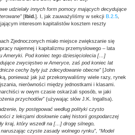
owe udzielały innych form pomocy mających decydujące
rterowane”
[
Ibid.
]. I, jak zauważyliśmy w sekcji
B.2.5
,
ającym interesom kapitalistów kosztem reszty
ach Zjednoczonych miało miejsce zwiększanie się
 pracy najemnej i kapitalizmu przemysłowego – lata
u Ameryki. Pod koniec tego dziesięciolecia […]
dujące zwycięstwo w Ameryce, zaś pod koniec lat
sadnicze cechy były już zdecydowanie obecne”
[John
anką, ponieważ jak już przekonywaliśmy wiele razy, rynek
jszania, nierówności między jednostkami i klasami.
anarchiści w owym czasie oskarżali sposób, w jaki
ożenia przychodów”
(używając słów J.K. Ingallsa).
adzenie, by postępować według polityki czysto
ści z lekcjami dosłownie całej historii gospodarczej
 kraj, który wszedł na […] drogę silnego,
 naruszając czyste zasady wolnego rynku”, “Model