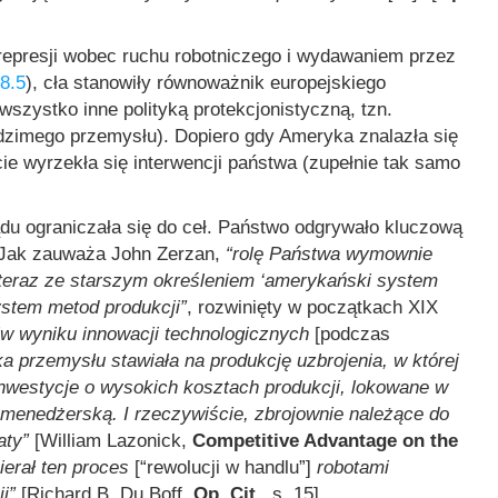
epresji wobec ruchu robotniczego i wydawaniem przez
.8.5
), cła stanowiły równoważnik europejskiego
wszystko inne polityką protekcjonistyczną, tzn.
dzimego przemysłu). Dopiero gdy Ameryka znalazła się
ie wyrzekła się interwencji państwa (zupełnie tak samo
u ograniczała się do ceł. Państwo odgrywało kluczową
. Jak zauważa John Zerzan,
“rolę Państwa wymownie
e teraz ze starszym określeniem ‘amerykański system
ystem metod produkcji”
, rozwinięty w początkach XIX
“w wyniku innowacji technologicznych
[podczas
a przemysłu stawiała na produkcję uzbrojenia, w której
nwestycje o wysokich kosztach produkcji, lokowane w
 menedżerską. I rzeczywiście, zbrojownie należące do
aty”
[William Lazonick,
Competitive Advantage on the
ierał ten proces
[“rewolucji w handlu”]
robotami
i”
[Richard B. Du Boff,
Op. Cit.
, s. 15].