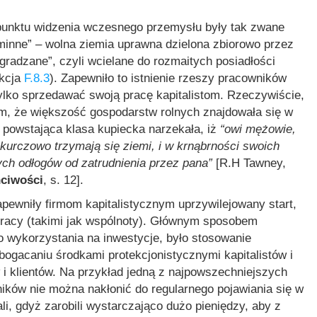
punktu widzenia wczesnego przemysłu były tak zwane
minne” – wolna ziemia uprawna dzielona zbiorowo przez
gradzane”, czyli wcielane do rozmaitych posiadłości
ekcja
F.8.3
). Zapewniło to istnienie rzeszy pracowników
 tylko sprzedawać swoją pracę kapitalistom. Rzeczywiście,
m, że większość gospodarstw rolnych znajdowała się w
 powstająca klasa kupiecka narzekała, iż
“owi mężowie,
 kurczowo trzymają się ziemi, i w krnąbrności swoich
ch odłogów od zatrudnienia przez pana”
[R.H Tawney,
hciwości
, s. 12].
ewniły firmom kapitalistycznym uprzywilejowany start,
racy (takimi jak wspólnoty). Głównym sposobem
 wykorzystania na inwestycje, było stosowanie
zbogacaniu środkami protekcjonistycznymi kapitalistów i
 i klientów. Na przykład jedną z najpowszechniejszych
ników nie można nakłonić do regularnego pojawiania się w
ali, gdyż zarobili wystarczająco dużo pieniędzy, aby z