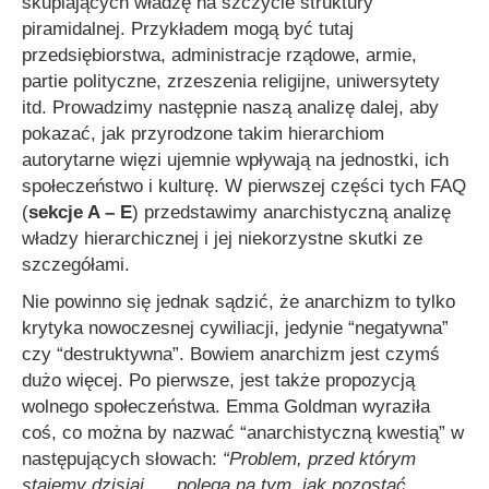
skupiających władzę na szczycie struktury
piramidalnej. Przykładem mogą być tutaj
przedsiębiorstwa, administracje rządowe, armie,
partie polityczne, zrzeszenia religijne, uniwersytety
itd. Prowadzimy następnie naszą analizę dalej, aby
pokazać, jak przyrodzone takim hierarchiom
autorytarne więzi ujemnie wpływają na jednostki, ich
społeczeństwo i kulturę. W pierwszej części tych FAQ
(
sekcje A –
E
) przedstawimy anarchistyczną analizę
władzy hierarchicznej i jej niekorzystne skutki ze
szczegółami.
Nie powinno się jednak sądzić, że anarchizm to tylko
krytyka nowoczesnej cywiliacji, jedynie “negatywna”
czy “destruktywna”. Bowiem anarchizm jest czymś
dużo więcej. Po pierwsze, jest także propozycją
wolnego społeczeństwa. Emma Goldman wyraziła
coś, co można by nazwać “anarchistyczną kwestią” w
następujących słowach:
“Problem, przed którym
stajemy dzisiaj. . . polega na tym, jak pozostać