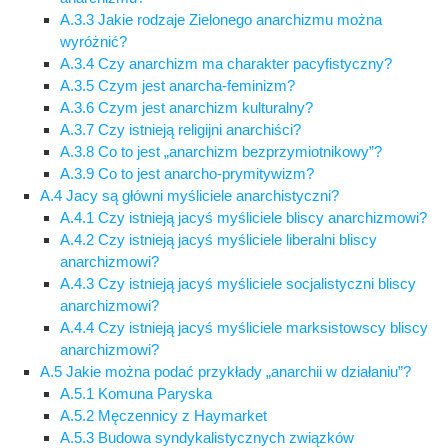
A.3.3 Jakie rodzaje Zielonego anarchizmu można
wyróżnić?
A.3.4 Czy anarchizm ma charakter pacyfistyczny?
A.3.5 Czym jest anarcha-feminizm?
A.3.6 Czym jest anarchizm kulturalny?
A.3.7 Czy istnieją religijni anarchiści?
A.3.8 Co to jest „anarchizm bezprzymiotnikowy”?
A.3.9 Co to jest anarcho-prymitywizm?
A.4 Jacy są główni myśliciele anarchistyczni?
A.4.1 Czy istnieją jacyś myśliciele bliscy anarchizmowi?
A.4.2 Czy istnieją jacyś myśliciele liberalni bliscy
anarchizmowi?
A.4.3 Czy istnieją jacyś myśliciele socjalistyczni bliscy
anarchizmowi?
A.4.4 Czy istnieją jacyś myśliciele marksistowscy bliscy
anarchizmowi?
A.5 Jakie można podać przykłady „anarchii w działaniu”?
A.5.1 Komuna Paryska
A.5.2 Męczennicy z Haymarket
A.5.3 Budowa syndykalistycznych związków