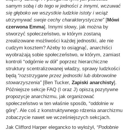
samym sobą i do tego w jedności z innymi, wczuwać
się głęboko we wszystkie ludzkie istoty i wciąż
utrzymywać swoje cechy charakterystyczne”
[
Mówi
czerwona Emma
]. Innymi słowy, jak można by
stworzyć społeczeństwo, w którym zostaną
zrealizowane możliwości każdej jednostki, ale nie
cudzym kosztem? Ażeby to osiągnąć, anarchiści
wyobrażają sobie społeczeństwo, w którym, zamiast
kontroli “odgórnie w dół” poprzez hierarchiczne
struktury scentralizowanej władzy, sprawy ludzkości
będą
“rozstrzygane przez jednostki lub dobrowolne
stowarzyszenia”
[Ben Tucker,
Zapiski anarchisty
].
Późniejsze sekcje FAQ (I oraz J) opiszą pozytywne
propozycje anarchizmu, jak organizować
społeczeństwo w ten właśnie sposób, “oddolnie w
górę”. Ale coś z konstruktywnego rdzenia anarchizmu
zobaczycie nawet we wcześniejszych sekcjach.
Jak Clifford Harper elegancko to wyłożył,
“Podobnie