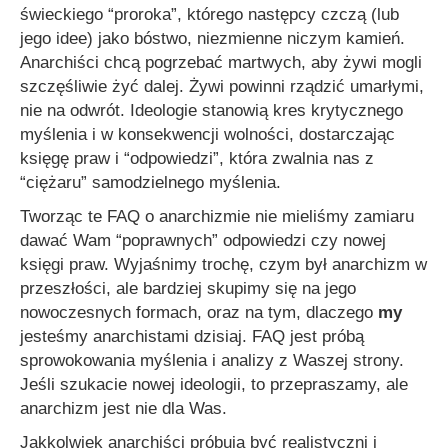
świeckiego “proroka”, którego następcy czczą (lub
jego idee) jako bóstwo, niezmienne niczym kamień.
Anarchiści chcą pogrzebać martwych, aby żywi mogli
szczęśliwie żyć dalej. Żywi powinni rządzić umarłymi,
nie na odwrót. Ideologie stanowią kres krytycznego
myślenia i w konsekwencji wolności, dostarczając
księgę praw i “odpowiedzi”, która zwalnia nas z
“ciężaru” samodzielnego myślenia.
Tworząc te FAQ o anarchizmie nie mieliśmy zamiaru
dawać Wam “poprawnych” odpowiedzi czy nowej
księgi praw. Wyjaśnimy trochę, czym był anarchizm w
przeszłości, ale bardziej skupimy się na jego
nowoczesnych formach, oraz na tym, dlaczego
my
jesteśmy anarchistami dzisiaj. FAQ jest próbą
sprowokowania myślenia i analizy z Waszej strony.
Jeśli szukacie nowej ideologii, to przepraszamy, ale
anarchizm jest nie dla Was.
Jakkolwiek anarchiści próbują być realistyczni i