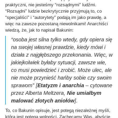
praktyczni, nie jesteśmy “rozsądnymi” ludźmi.
“Rozsądni” ludzie bezkrytycznie przyjmują to, co
“specjaliści” i “autorytety” podają im jako prawdę, a
więc na zawsze pozostaną niewolnikami! Anarchiści
wiedzą, że, jak to napisał Bakunin:
“osoba jest silna tylko wtedy, gdy opiera się
na swojej własnej prawdzie, kiedy mówi i
działa z najgłębszego przekonania. Więc, w
jakiejkolwiek byłaby sytuacji, zawsze wie,
co musi powiedzieć i zrobić. Może ulec, ale
nie może przynieść hańby sobie czy swoim
sprawom”
[
Etatyzm i anarchia
– cytowane
przez Alberta Meltzera,
Nie umiałbym
malować złotych aniołów
].
To, co Bakunin opisuje, jest potegą niezależnej myśli,
która jest potegą wolności. Zachęcamy Was, abyście