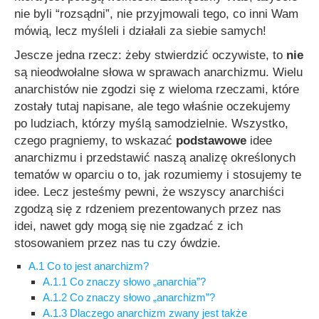
nie byli “rozsądni”, nie przyjmowali tego, co inni Wam
mówią, lecz myśleli i działali za siebie samych!
Jescze jedna rzecz: żeby stwierdzić oczywiste, to
nie
są nieodwołalne słowa w sprawach anarchizmu. Wielu
anarchistów nie zgodzi się z wieloma rzeczami, które
zostały tutaj napisane, ale tego właśnie oczekujemy
po ludziach, którzy myślą samodzielnie. Wszystko,
czego pragniemy, to wskazać
podstawowe
idee
anarchizmu i przedstawić naszą analizę określonych
tematów w oparciu o to, jak rozumiemy i stosujemy te
idee. Lecz jesteśmy pewni, że wszyscy anarchiści
zgodzą się z rdzeniem prezentowanych przez nas
idei, nawet gdy mogą się nie zgadzać z ich
stosowaniem przez nas tu czy ówdzie.
A.1 Co to jest anarchizm?
A.1.1 Co znaczy słowo „anarchia”?
A.1.2 Co znaczy słowo „anarchizm”?
A.1.3 Dlaczego anarchizm zwany jest także