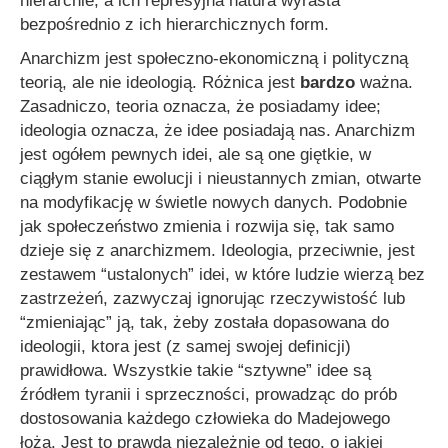
hierarchie, a ich represyjna natura wyrasta
bezpośrednio z ich hierarchicznych form.
Anarchizm jest społeczno-ekonomiczną i polityczną
teorią, ale nie ideologią. Różnica jest
bardzo
ważna.
Zasadniczo, teoria oznacza, że posiadamy idee;
ideologia oznacza, że idee posiadają nas. Anarchizm
jest ogółem pewnych idei, ale są one giętkie, w
ciągłym stanie ewolucji i nieustannych zmian, otwarte
na modyfikację w świetle nowych danych. Podobnie
jak społeczeństwo zmienia i rozwija się, tak samo
dzieje się z anarchizmem. Ideologia, przeciwnie, jest
zestawem “ustalonych” idei, w które ludzie wierzą bez
zastrzeżeń, zazwyczaj ignorując rzeczywistość lub
“zmieniając” ją, tak, żeby została dopasowana do
ideologii, ktora jest (z samej swojej definicji)
prawidłowa. Wszystkie takie “sztywne” idee są
źródłem tyranii i sprzeczności, prowadząc do prób
dostosowania każdego człowieka do Madejowego
łoża. Jest to prawdą niezależnie od tego, o jakiej