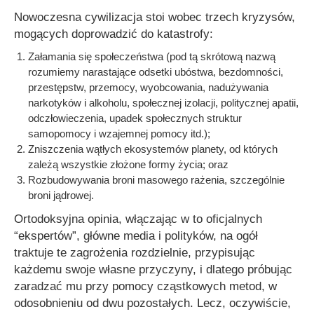
Nowoczesna cywilizacja stoi wobec trzech kryzysów,
mogących doprowadzić do katastrofy:
Załamania się społeczeństwa (pod tą skrótową nazwą
rozumiemy narastające odsetki ubóstwa, bezdomności,
przestępstw, przemocy, wyobcowania, nadużywania
narkotyków i alkoholu, społecznej izolacji, politycznej apatii,
odczłowieczenia, upadek społecznych struktur
samopomocy i wzajemnej pomocy itd.);
Zniszczenia wątłych ekosystemów planety, od których
zależą wszystkie złożone formy życia; oraz
Rozbudowywania broni masowego rażenia, szczególnie
broni jądrowej.
Ortodoksyjna opinia, włączając w to oficjalnych
“ekspertów”, główne media i polityków, na ogół
traktuje te zagrożenia rozdzielnie, przypisując
każdemu swoje własne przyczyny, i dlatego próbując
zaradzać mu przy pomocy cząstkowych metod, w
odosobnieniu od dwu pozostałych. Lecz, oczywiście,