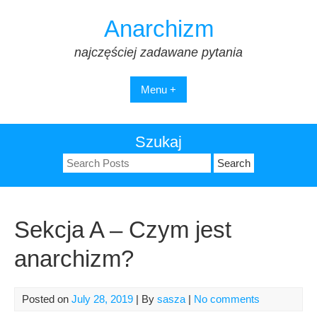
Skip
Anarchizm
to
content
najczęściej zadawane pytania
Menu +
Szukaj
Search
for:
Sekcja A – Czym jest
anarchizm?
Posted on
July 28, 2019
| By
sasza
|
No comments