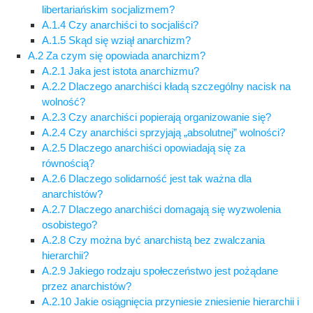
libertariańskim socjalizmem?
A.1.4 Czy anarchiści to socjaliści?
A.1.5 Skąd się wziął anarchizm?
A.2 Za czym się opowiada anarchizm?
A.2.1 Jaka jest istota anarchizmu?
A.2.2 Dlaczego anarchiści kładą szczególny nacisk na
wolność?
A.2.3 Czy anarchiści popierają organizowanie się?
A.2.4 Czy anarchiści sprzyjają „absolutnej” wolności?
A.2.5 Dlaczego anarchiści opowiadają się za
równością?
A.2.6 Dlaczego solidarność jest tak ważna dla
anarchistów?
A.2.7 Dlaczego anarchiści domagają się wyzwolenia
osobistego?
A.2.8 Czy można być anarchistą bez zwalczania
hierarchii?
A.2.9 Jakiego rodzaju społeczeństwo jest pożądane
przez anarchistów?
A.2.10 Jakie osiągnięcia przyniesie zniesienie hierarchii i