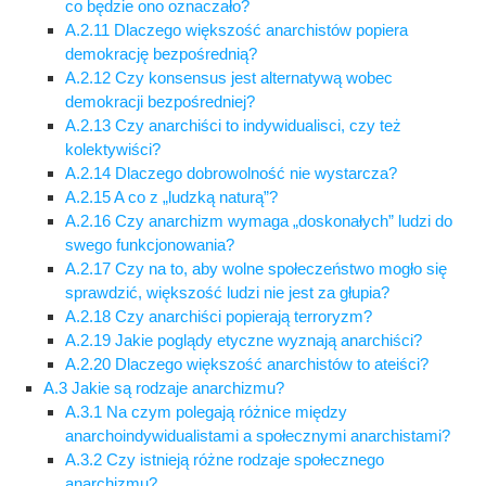
co będzie ono oznaczało?
A.2.11 Dlaczego większość anarchistów popiera
demokrację bezpośrednią?
A.2.12 Czy konsensus jest alternatywą wobec
demokracji bezpośredniej?
A.2.13 Czy anarchiści to indywidualisci, czy też
kolektywiści?
A.2.14 Dlaczego dobrowolność nie wystarcza?
A.2.15 A co z „ludzką naturą”?
A.2.16 Czy anarchizm wymaga „doskonałych” ludzi do
swego funkcjonowania?
A.2.17 Czy na to, aby wolne społeczeństwo mogło się
sprawdzić, większość ludzi nie jest za głupia?
A.2.18 Czy anarchiści popierają terroryzm?
A.2.19 Jakie poglądy etyczne wyznają anarchiści?
A.2.20 Dlaczego większość anarchistów to ateiści?
A.3 Jakie są rodzaje anarchizmu?
A.3.1 Na czym polegają różnice między
anarchoindywidualistami a społecznymi anarchistami?
A.3.2 Czy istnieją różne rodzaje społecznego
anarchizmu?