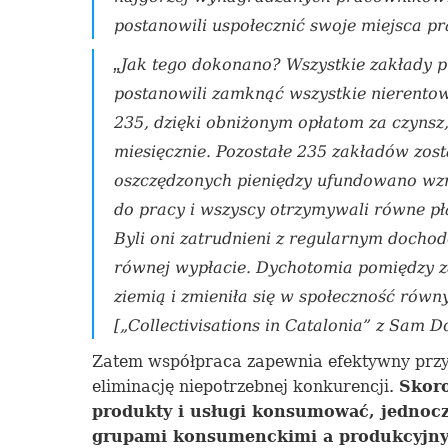
postanowili uspołecznić swoje miejsca pr
„
Jak
tego dokonano
? Wszystkie zakł
a
dy p
postanowili zamknąć
wszystkie
nierentow
235, dzięki
obniżonym
opłatom za czynsz,
miesięcznie. Pozostałe 235 zakładów zos
oszczędzonych pieniędzy ufundowano wzr
do pracy i wszyscy otrzymywali równe pła
Byli oni zatrudnieni
z
regularnym dochod
równej wypłacie. Dychotomia pomiędzy z
ziemią i
zmieniła się
w społecznoś
ć
równ
[„Collectivisations in Catalonia” z Sam D
Zatem
współpraca zapewnia
efektywny prz
eliminację niepotrzebnej konkurencji.
Skor
produkty i usługi
konsumować,
jednoc
grupami konsumenckimi a produkcyjnym