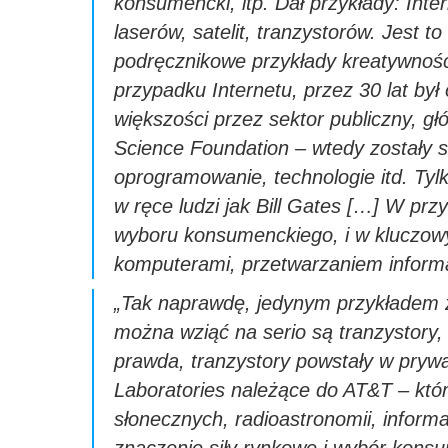
konsumencki, itp. Dał przykłady: Inte
laserów, satelit, tranzystorów. Jest to
podręcznikowe przykłady kreatywności
przypadku Internetu, przez 30 lat był
większości przez sektor publiczny, g
Science Foundation – wtedy zostały s
oprogramowanie, technologie itd. Tylk
w ręce ludzi jak Bill Gates […] W prz
wyboru konsumenckiego, i w kluczowy
komputerami, przetwarzaniem informac
„
Tak naprawdę, jedynym przykładem
można wziąć na serio
są
tranzystor
y
,
prawda, tranzystory
powstały
w prywa
Laboratories
należące do
AT&T – któr
słonecznych, radioastronomii, informa