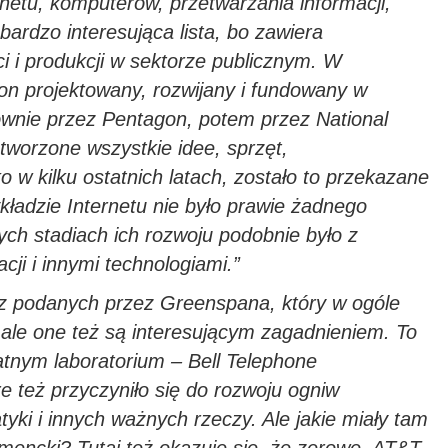
rnetu, komputerów, przetwarzania informacji,
 bardzo interesująca lista, bo zawiera
 i produkcji w sektorze publicznym. W
 on projektowany, rozwijany i fundowany w
łównie przez Pentagon, potem przez National
tworzone wszystkie idee, sprzęt,
o w kilku ostatnich latach, zostało to przekazane
ykładzie Internetu nie było prawie żadnego
ch stadiach ich rozwoju podobnie było z
ji i innymi technologiami.”
z podanych przez
Greenspan
a
, który
w ogóle
 ale one też są interesującym zagadnieniem. To
tnym laboratorium – Bell Telephone
e też przyczynił
o
się do rozwoju ogniw
tyki i innych
ważnych rzeczy
. Ale jakie miały tam