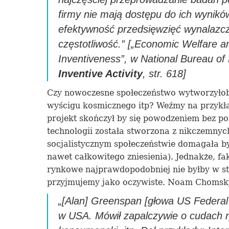
firmy nie mają dostępu do ich wynikó
efektywność przedsięwzięć wynalazcz
częstotliwość
.”
[„Economic Welfare and
Inventiveness”, w National Bureau o
Inventive Activity
, str. 618]
Czy nowoczesne społeczeństwo wytworzyłoby
wyścigu kosmicznego itp? Weźmy na przykła
projekt skończył by się powodzeniem bez p
technologii została stworzona z nikczemny
socjalistycznym społeczeństwie domagała by
nawet całkowitego zniesienia). Jednakże, fak
rynkowe najprawdopodobniej nie byłby w st
przyjmujemy jako oczywiste. Noam Chomsk
„
[Alan] Greenspan [głowa US Federa
w USA. Mówił zapalczywie o cudach 