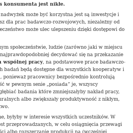
s konsumenta jest nikłe.
 nadwyżek może być korzystna jest
są
inwestycj
e
i
sz dla prac badawczo-rozwojowych, niezależn
y
od
łeczeństwo może
ulec ulepszeniu
dzięki dostęp
owi
do
ym społeczeństwie, ludzie (zarówno jaki w miejscu
ą najprawdopodobniej decydować się na przekazanie
h wsp
ó
l
n
ej pracy
, na podstawowe prace badawczo-
ch badań będą dostępne dla wszystkich kooperatyw i
, ponieważ pracownicy bezpośrednio kontrolują
ść w pewnym senie „posiada” je, wszyscy
głębiać badania które zmniejszałyby nakład pracy,
uralnych albo zwiększały produktywność z nikłym,
two.
e, byłyby w interesie wszystkich uczestników. W
jest przeprowadzanych, w celu osiągnięcia przewagi
i albo rozszerzanie produkcji na (wcześniej