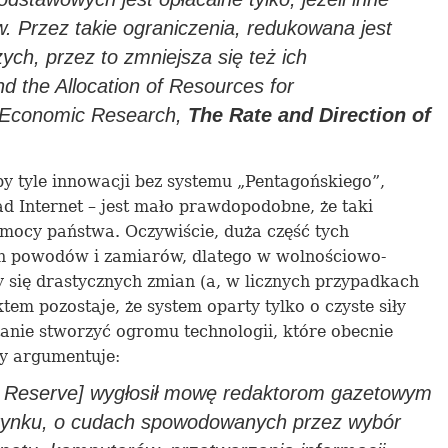
w
. Przez takie
ograniczenia
, redukowana jest
ych, przez to zmniejsz
a
się też ich
 the Allocation of Resources for
f Economic Research,
The Rate and Direction of
 tyle innowacji bez systemu „Pentagońskiego”,
d Internet – jest mało prawdopodobne, że taki
omocy państwa. Oczywiście, duża część tych
ch powodów i zamiarów, dlatego w wolnościowo-
 się drastycznych zmian (a, w licznych przypadkach
tem pozostaje, że system oparty tylko o czyste siły
anie stworzyć ogromu technologii, które obecnie
y argumentuje:
l Reserve] wygłosił mowę redaktorom gazetowym
rynku, o cudach spowodowanych przez wybór