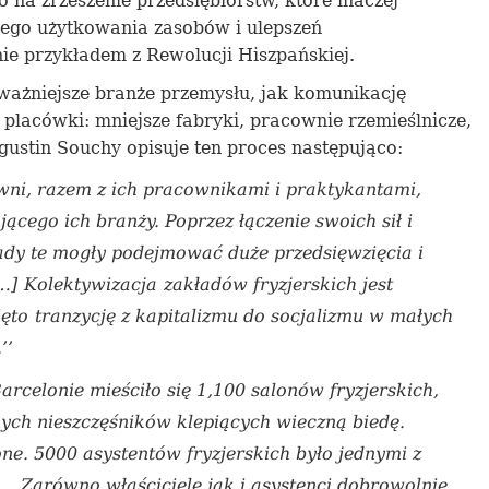
o na
zrzeszenie
przedsiębiorstw, które inaczej
zego użytkowania zasobów i ulepszeń
ie przyk
ł
adem z Rewolucji Hiszpańskiej.
 ważniejsz
e
branże przemysłu, jak komunikację
e placówki: mniejsze fabryki, pracownie rzemieślnicze,
gustin Souchy opisuje ten proces
następująco
:
owni, razem z ich pracownikami i praktykantami,
jącego
ich branży. Poprzez łączenie swoich sił i
łady te mogły podejmowa
ć
duże przedsięwzięcia i
…]
Kolektywizacja
zakładów
fryzjerskich jest
ięto
tranzycję
z kapitalizmu do socjalizmu
w
małych
’’
arcelonie mieściło się 1,100 salonów fryzjerskich,
ych nieszczęśników klepiących wieczną biedę.
one.
5000
asyst
en
tów fryzjerskich było jednymi z
… Zarówno właściciele jak i asystenci dobrowolnie