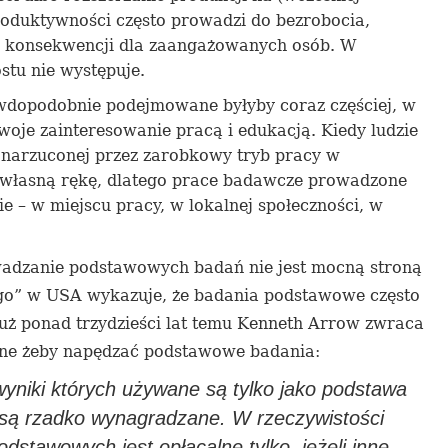
roduktywności często prowadzi do bezrobocia,
ch konsekwencji dla zaangażowanych osób. W
stu nie występuje.
wdopodobnie podejmowane byłyby coraz częściej, w
swoje zainteresowanie pracą i edukacją. Kiedy ludzie
, narzuconej przez zarobkowy tryb pracy w
 własną rękę, dlatego prace badawcze prowadzone
 – w miejscu pracy, w lokalnej społeczności, w
adzanie podstawowych badań nie jest mocną stroną
go” w USA wykazuje, że badania podstawowe często
Już ponad trzydzieści lat temu Kenneth Arrow zwraca
alne żeby napędzać podstawowe badania:
wyniki których używane są tylko jako podstaw
a
, są rzadko wynagradzane.
W rzeczywistości
odstawow
ych jest opłacalne tylko, jeżeli inne