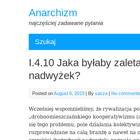
Skip
Anarchizm
to
content
najczęściej zadawane pytania
Szukaj
I.4.10 Jaka byłaby zaleta
nadwyżek?
Posted on
August 6, 2019
| By
sasza
|
No comment
Wcześniej wspomnieliśmy, że rywalizacja 
„drobnomieszczańskiego kooperatywizmu (
się tego problemu, pole dzia
ł
ania kolektywi
rozprowadzane na całą branżę a nawet na c