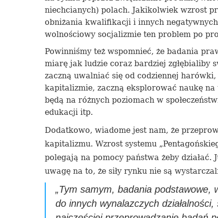
niechcianych) polach. Jakikolwiek wzrost p
obniżania kwalifikacji i innych negatywny
wolnościowy socjalizmie ten problem po pro
Powinniśmy też wspomnieć, że badania pra
miarę jak ludzie coraz bardziej zgłębialiby 
zaczną uwalniać się od codziennej harówki
kapitalizmie, zaczną eksplorować naukę na
będą na różnych poziomach w społeczeństwie
edukacji itp.
Dodatkowo, wiadome jest nam, że przeprow
kapitalizmu. Wzrost systemu „Pentago
ń
skie
polegają na pomocy państwa żeby działać. 
uwagę na to, że siły rynku nie są wystarcz
„
Tym samym,
badania podstawowe,
do innych wynalazczych działalności
najczęściej
przeprowadzanie badań
p