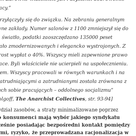
acy.”
rzyłączyły się do związku. Na zebraniu generalnym
ne zakłady. Numer salonów z 1100
zmniejszył się
do
 światło, podatki
za
oszczędz
a
no 135000
peset
tało zmodernizowanych i elegan
cko
wystrojon
ych
. Z
ost wypłat o 40%. Wszyscy mieli zapewnione prawo
ce. Byli właściciele nie
ucierpieli na uspołecznieniu
.
em
. Wszyscy pracowali w równych warunkach i na
atrudniaj
ą
cymi a zatrudnianymi została zrównana z
ych
sobie
pracujących –
oddolnego socjalizmu
”
olgoff,
The Anarchist Collectives
, str. 93-94]
ydział zasobów
, a straty minimalizowane poprzez
o konsumenci mają wybór jaki
ego
syndyka
tu
ześnie
posiadając
bezpośredni
kontakt pomiędzy
i, ryzyko, że przeprowadzana racjonalizacja w