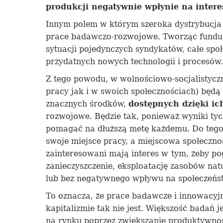
produkcji negatywnie wpłynie na intere
Innym polem w którym
szeroka dystrybucja
prac
e
badawczo-rozwojow
e
. Tworząc fundu
sytuacji pojedynczych
syndykatów, całe spo
przydatnych nowych technologii i procesów.
Z tego powodu, w wolnościowo-socjalistyczn
pracy jak i w swoich społecznościach) będ
znacznych środków,
dostępn
ych
dzięki ic
rozwojowe. Będzie tak, ponieważ wyniki ty
pomagać na dłuższą metę każdemu. Do tego
swoje miejsce pracy, a miejscowa społeczno
zainteresowani mają interes w
tym, żeby po
zanieczyszczenie, eksploatację zasobów nat
lub bez negatywnego wpływu na społeczeńs
To oznacza, że prace badawcze i innowacyjn
kapitalizmie tak nie jest. Większość badań 
na rynku poprzez zwiększanie produktywnośc