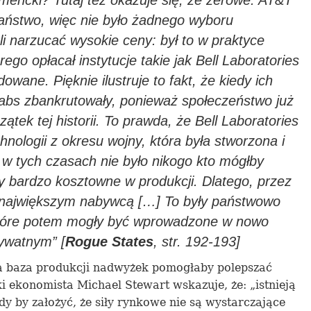
mencki? Tutaj też okazuje się, że zero
we
. AT&T
ństwo, więc nie było
żadnego
wyboru
li
narzucać
wysokie
ceny
: był to w praktyce
órego
opłacał
instytucj
e takie
jak Bell Laboratories
owane. Pięknie ilustruje to fa
k
t, że kiedy ich
Labs zbankrutowały, ponieważ
społeczeństwo
już
zątek tej
historii. To prawda, że Bell Laboratories
chnologi
i
z okresu wojny
, która była stworzona i
w tych czasach nie było nikogo kto mógłby
ły bardzo kosztowne
w
produkcji. Dlatego,
przez
h największym nabywcą
[
…
]
To były państwowo
które potem mogły być wprowadzone
w
nowo
rywatnym
”
[
Rogue States
, str. 192-193]
ka baza produkcji nadwyżek pomogłaby polepszać
ki ekonomista Michael Stewart wskazuje, że:
„
istnieją
dy
by
założyć
, że siły rynkowe nie są
wystarczające