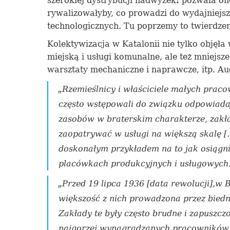
szerokiej dystrybucji nadwyżek
:
pozwala on
rywalizowałyby, co prowadzi do wydajniejs
technologicznych.
Tu poprzemy
t
o
twierdzen
Kolektywizacja w Katalonii nie tylko obj
ę
ła
miejską i usługi komunalne, ale też mniejsz
warsztaty mechaniczne i naprawcze, itp. Au
„
Rzemieślnicy i właściciele małych prac
cz
ę
sto
wstępowali
do związku
odpowiada
zasobów w braterskim charakterze, zak
zaopatrywać w usługi na większ
ą
skal
ę [
doskonałym przykładem
na to
jak
osiągn
plac
ó
wk
ach
produkcyjnych i usługowych.
„
Przed 19 lipca 1936 [data rewolucji],w B
większość z nich prowadzona przez biedn
Zakłady te były często brudne i zapuszcz
najgorzej
wynagr
a
dzany
ch
pracownik
ów