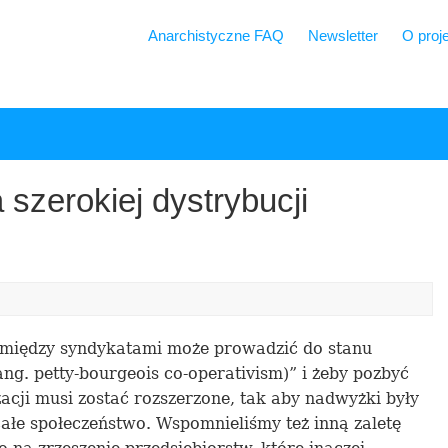
Anarchistyczne FAQ
Newsletter
O proj
 szerokiej dystrybucji
s
pomiędzy syndykatami może prowadzi
ć
do stanu
ang.
petty-bourgeois co-operativism
)” i żeby pozbyć
zacji musi
zostać
rozsze
rz
one, tak aby nadwyżki były
ałe społeczeństwo. Wspomnieliśmy też inną zaletę