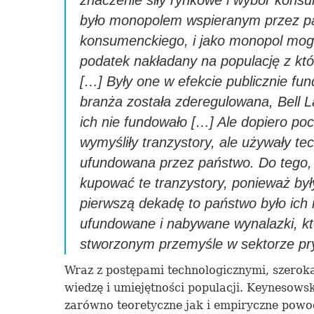
znaczenie siły rynkowe i wybór konsu
był
o monopolem
wspieran
ym
przez pa
konsumenckiego, i jako monopol mog
podatek nakładany na populację z kt
[
…
]
Były one w efekcie publicznie fund
branża została zderegulowana, Bell 
ich nie
fundował
o [
…
]
Ale
dopiero poc
wymyśliły tranzystory, ale używały te
u
fundowana przez państwo. Do tego, 
kupować te tranzystory, ponieważ by
pierwszą dekadę
to państwo było ic
u
fundowane i nabywane wynalazki, 
stworzon
ym przemyśle w sektorze p
Wraz z postępami technologicznymi, szero
wiedzę i umiejętności populacji. Keynesows
zarówno
te
o
retyczne
jak
i
empiryczne
powo