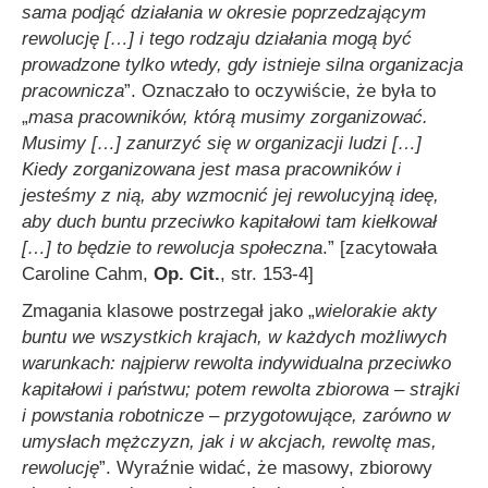
sama podjąć działania w okresie poprzedzającym
rewolucję
[…]
i tego rodzaju działania mogą być
prowadzone tylko wtedy, gdy istnieje silna organizacja
pracownicza
”. Oznaczało to oczywiście, że była to
„
masa pracowników, którą musimy zorganizować.
Musimy
[…]
zanurzyć się w organizacji ludzi
[…]
Kiedy zorganizowana jest masa pracowników i
jesteśmy z nią, aby wzmocnić jej rewolucyjną ideę,
aby duch buntu przeciwko kapitałowi tam kiełkował
[…]
to będzie to rewolucja społeczna
.” [zacytowała
Caroline Cahm,
Op. Cit.
, str. 153-4]
Zmagania klasowe postrzegał jako „
wielorakie akty
buntu we wszystkich krajach, w każdych możliwych
warunkach: najpierw rewolta indywidualna przeciwko
kapitałowi i państwu; potem rewolta zbiorowa – strajki
i powstania robotnicze – przygotowujące, zarówno w
umysłach mężczyzn, jak i w akcjach, rewoltę mas,
rewolucję
”. Wyraźnie widać, że masowy, zbiorowy