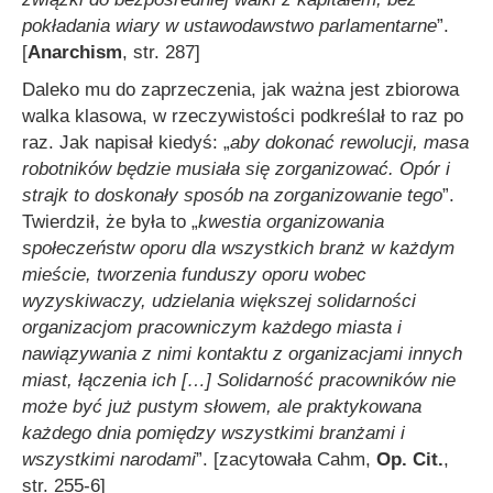
pokładania wiary w ustawodawstwo parlamentarne
”.
[
Anarchism
, str. 287]
Daleko mu do zaprzeczenia, jak ważna jest zbiorowa
walka klasowa, w rzeczywistości podkreślał to raz po
raz. Jak napisał kiedyś: „
aby dokonać rewolucji, masa
robotników będzie musiała się zorganizować. Opór i
strajk to doskonały sposób na zorganizowanie tego
”.
Twierdził, że była to „
kwestia organizowania
społeczeństw oporu dla wszystkich branż w każdym
mieście, tworzenia funduszy oporu wobec
wyzyskiwaczy, udzielania większej solidarności
organizacjom pracowniczym każdego miasta i
nawiązywania z nimi kontaktu z organizacjami innych
miast, łączenia ich
[…]
Solidarność pracowników nie
może być już pustym słowem, ale praktykowana
każdego dnia pomiędzy wszystkimi branżami i
wszystkimi narodami
”. [zacytowała Cahm,
Op. Cit.
,
str. 255-6]