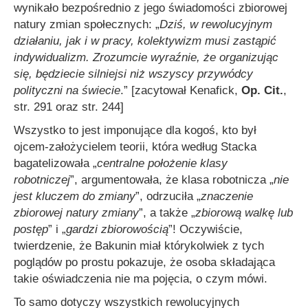
wynikało bezpośrednio z jego świadomości zbiorowej
natury zmian społecznych: „
Dziś, w rewolucyjnym
działaniu, jak i w pracy, kolektywizm musi zastąpić
indywidualizm. Zrozumcie wyraźnie, że organizując
się, będziecie silniejsi niż wszyscy przywódcy
polityczni na świecie
.”
[zacytował Kenafick,
Op. Cit.
,
str. 291 oraz str. 244]
Wszystko to jest imponujące dla kogoś, kto był
ojcem-założycielem teorii, która według Stacka
bagatelizowała „
centralne położenie klasy
robotniczej
”, argumentowała, że klasa robotnicza „
nie
jest kluczem do zmiany
”, odrzuciła „
znaczenie
zbiorowej natury zmiany
”, a także „
zbiorową walkę lub
postęp
” i „
gardzi zbiorowością
”! Oczywiście,
twierdzenie, że Bakunin miał którykolwiek z tych
poglądów po prostu pokazuje, że osoba składająca
takie oświadczenia nie ma pojęcia, o czym mówi.
To samo dotyczy wszystkich rewolucyjnych