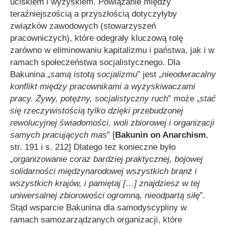
uciskiem i wyzyskiem. Powiązanie między
teraźniejszością a przyszłością dotyczyłyby
związków zawodowych (stowarzyszeń
pracowniczych), które odegrały kluczową rolę
zarówno w eliminowaniu kapitalizmu i państwa, jak i w
ramach społeczeństwa socjalistycznego. Dla
Bakunina „
samą istotą socjalizmu
” jest „
nieodwracalny
konflikt między pracownikami a wyzyskiwaczami
pracy. Żywy, potężny, socjalistyczny ruch
” może „
stać
się rzeczywistością tylko dzięki przebudzonej
rewolucyjnej świadomości, woli zbiorowej i organizacji
samych pracujących mas
” [
Bakunin on Anarchism
,
str. 191 i s. 212] Dlatego też konieczne było
„
o
rganizowanie coraz bardziej praktycznej, bojowej
solidarności międzynarodowej wszystkich branż i
wszystkich krajów, i pamiętaj
[…]
znajdziesz w tej
uniwersalnej zbiorowości ogromną, nieodpartą siłę
”.
Stąd wsparcie Bakunina dla samodyscypliny w
ramach samozarządzanych organizacji, które