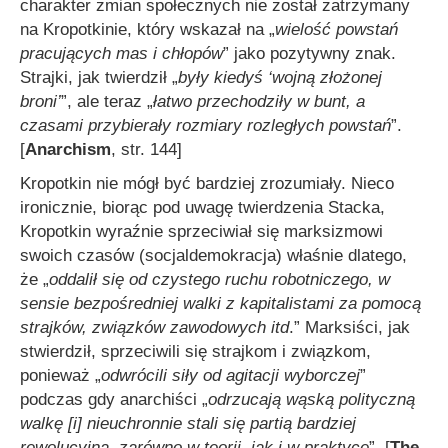
charakter zmian społecznych nie został zatrzymany
na Kropotkinie, który wskazał na „
wielość powstań
pracujących mas i chłopów
” jako pozytywny znak.
Strajki, jak twierdził „
były kiedyś ‘wojną złożonej
broni’
”, ale teraz „
łatwo przechodziły w bunt, a
czasami przybierały rozmiary rozległych powstań
”.
[
Anarchism
, str. 144]
Kropotkin nie mógł być bardziej zrozumiały. Nieco
ironicznie, biorąc pod uwagę twierdzenia Stacka,
Kropotkin wyraźnie sprzeciwiał się marksizmowi
swoich czasów (socjaldemokracja) właśnie dlatego,
że „
oddalił się od czystego ruchu robotniczego, w
sensie bezpośredniej walki z kapitalistami za pomocą
strajków, związków zawodowych itd
.” Marksiści, jak
stwierdził, sprzeciwili się strajkom i związkom,
ponieważ „
odwrócili siły od agitacji wyborczej
”
podczas gdy anarchiści „
odrzucają wąsk
ą
polityczną
walkę [i] nieuchronnie stali się partią bardziej
rewolucyjną, zarówno w teorii, jak i w praktyce
”. [
The