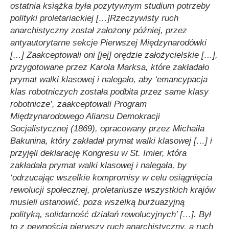
ostatnia książka była pozytywnym studium potrzeby
polityki proletariackiej […]
Rzeczywisty ruch
anarchistyczny został założony później, przez
antyautorytarne sekcje Pierwszej Międzynarodówki
[…] Zaakceptowali oni [jej] orędzie założycielskie […],
przygotowane przez Karola Marksa, które zakładało
prymat walki klasowej i nalegało, aby ‘emancypacja
klas robotniczych została podbita przez same klasy
robotnicze’, zaakceptowali Program
Międzynarodowego Aliansu Demokracji
Socjalistycznej (1869), opracowany przez Michaiła
Bakunina, który zakładał prymat walki klasowej […] i
przyjęli deklarację Kongresu w St. Imier, która
zakładała prymat walki klasowej i nalegała, by
‘odrzucając wszelkie kompromisy w celu osiągnięcia
rewolucji społecznej, proletariusze wszystkich krajów
musieli ustanowić, poza wszelką burżuazyjną
polityką, solidarność działań rewolucyjnych’ […]. Był
to z pewnością pierwszy ruch anarchistyczny, a ruch