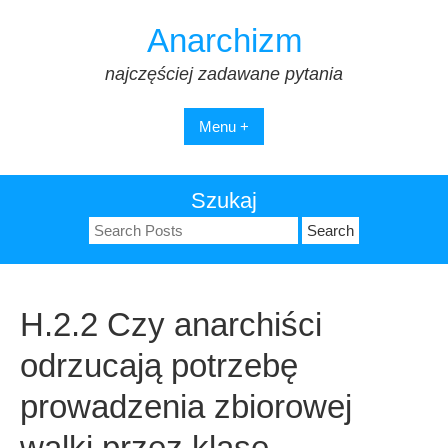
Skip
Anarchizm
to
content
najczęściej zadawane pytania
Menu +
Szukaj
Search
for:
H.2.2 Czy anarchiści
odrzucają potrzebę
prowadzenia zbiorowej
walki przez klasę