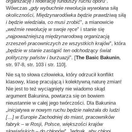
organizację i federację funduszy ruchu oporu
”.
Wówczas „
gdy wybuchnie rewolucja wywołana siłą
okoliczności, Międzynarodówka będzie prawdziwą siłą
i będzie wiedziała, co musi zrobić
”, a mianowicie
„
weź
mie
rewolucję w swoje ręce
” i stanie się
„
najpoważniejszą międzynarodową organizacją
zrzeszeń pracowniczych ze wszystkich krajów
”, która
„
będzie w stanie zastąpić ten odchodzący świat
polityczny państw i burżuazji
”. [
The Basic Bakunin
,
str. 97-8, str. 103 i str. 110].
Nie są to słowa człowieka, który odrzucił konflikt
klasowy, klasę pracującą i kolektywną naturę zmian!
Nie jest to też wyciągnięty nie wiadomo skąd
argument Bakunina, powtarza się on bowiem
nieustannie w całej jego twórczości. Dla Bakunina
„
inicjatywa w nowym ruchu będzie należała do ludzi
[…]
w Europie Zachodniej do mia
st
,
pracowników
fabryk
– w Rosji, Polsce, większoś
ci
krajów
słowiańskich – do chłopów
”. Jednak „
aby chłopi