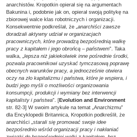
anarchistów. Kropotkin opierał się na argumentach
Bakunina i, podobnie jak on, opierał swoją politykę na
zbiorowej walce klas robotniczych i organizacji.
Konsekwentnie podkreślał, że „
anarchiści zawsze
doradzali aktywny udział w organizacjach
pracowniczych, które prowadzą bezpośrednią walkę
pracy z kapitałem i jego obrońcą – państwem
”. Taka
walka, „
lepsza niż jakiekolwiek inne pośrednie środki,
pozwala pracownikowi uzyskać tymczasową poprawę
obecnych warunków pracy, a jednocześnie otwiera
oczy na zło kapitalizmu i państwa, które je wspiera, i
budzi jego myśli o możliwości organizowania
konsumpcji, produkcji i wymiany bez interwencji
kapitalisty i państwa
”. [
Evolution and Environment
str. 82-3] W swoim artykule na temat „Anarchizmu”
dla Encyklopedii Britannica, Kropotkin podkreślił, że
anarchiści „
starali się promować swoje idee
bezpośrednio wśród organizacji pracy i nakłaniać
związki do bezpośredniej walki z kapitałem, bez