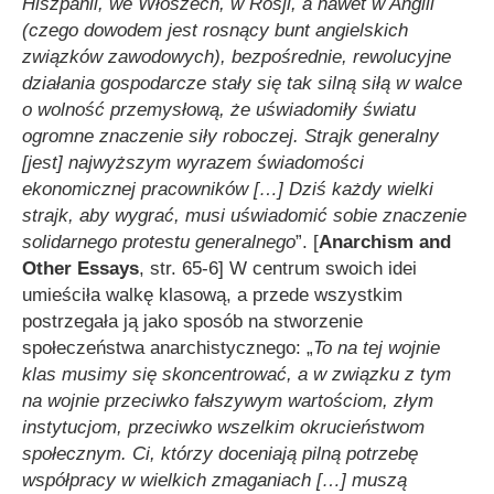
Hiszpanii, we Włoszech, w Rosji, a nawet w Anglii
(czego dowodem jest rosnący bunt angielskich
związków zawodowych), bezpośrednie, rewolucyjne
działania gospodarcze stały się tak silną siłą w walce
o wolność przemysłową, że uświadomiły światu
ogromne znaczenie siły roboczej. Strajk generalny
[jest] najwyższym wyrazem świadomości
ekonomicznej pracowników
[…]
Dziś każdy wielki
strajk, aby wygrać, musi uświadomić sobie znaczenie
solidarnego protestu generalnego
”. [
Anarchism and
Other Essays
, str. 65-6] W centrum swoich idei
umieściła walkę klasową, a przede wszystkim
postrzegała ją jako sposób na stworzenie
społeczeństwa anarchistycznego: „
To na tej wojnie
klas musimy się skoncentrować, a w związku z tym
na wojnie przeciwko fałszywym wartościom, złym
instytucjom, przeciwko wszelkim okrucieństwom
społecznym. Ci, którzy doceniają pilną potrzebę
współpracy w wielkich zmaganiach
[…]
mus
zą