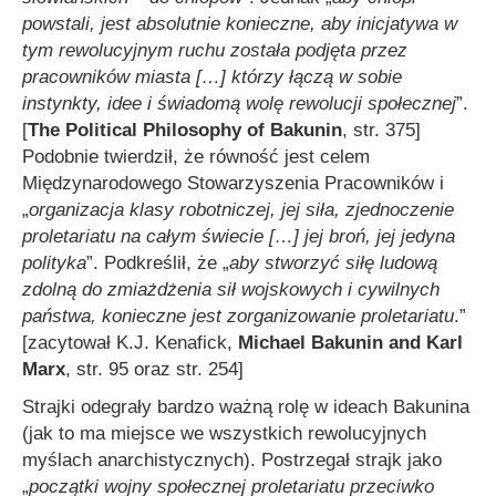
powstali, jest absolutnie konieczne, aby inicjatywa w
tym rewolucyjnym ruchu została podjęta przez
pracowników miasta
[…]
którzy łączą w sobie
instynkty, idee i świadomą wolę rewolucji społecznej
”.
[
The Political Philosophy of Bakunin
, str. 375]
Podobnie twierdził, że równość jest celem
Międzynarodowego Stowarzyszenia Pracowników i
„
organizacja klasy robotniczej, je
j
siła, zjednoczenie
proletariatu na całym świecie
[…]
je
j
broń, je
j
jedyna
polityka
”. Podkreślił, że „
aby stworzyć siłę ludową
zdolną do zmiażdżenia sił wojskowych i cywilnych
państwa, konieczne jest zorganizowanie proletariatu
.”
[zacytował K.J. Kenafick,
Michael Bakunin and Karl
Marx
, str. 95 oraz str. 254]
Strajki odegrały bardzo ważną rolę w ideach Bakunina
(jak to ma miejsce we wszystkich rewolucyjnych
myślach anarchistycznych). Postrzegał strajk jako
„
początki wojny społecznej proletariatu przeciwko