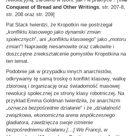
Conquest of Bread and Other Writings
, str. 207-8,
str. 208 oraz str. 209]
Pat Stack twierdzi, że Kropotkin nie postrzegał
„
konfliktu klasowego jako dynamiki zmian
społecznych
”, ani „
konfliktu klasowego
” jako „
motoru
zmian
”! Naprawdę niesamowite oraz całkowite i
doszczętne zniekształcenie pomysłów Kropotkina na
ten temat.
Podobnie jak w przypadku innych anarchistów,
odkrywamy tę samą troskę o konflikt klasowy, walkę
zbiorową i organizację oraz świadomość masowej
rewolucji społecznej ze strony klasy robotniczej. Na
przykład Emma Goldman twierdziła, że anarchizm
„
oznacza bezpośrednie działanie
” i że „
działalność
związkowa
, ekonomiczna arena współczesnego
gladiatora, zawdzięcza swoje istnienie
bezpośredniemu działaniu
[…]
We Francji, w