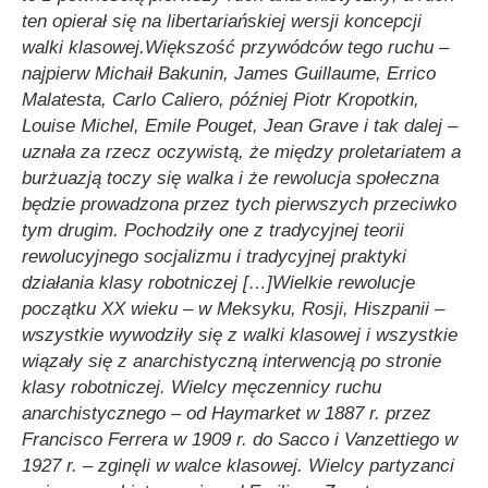
ten opierał się na libertariańskiej wersji koncepcji
walki klasowej.
Większość przywódców tego ruchu –
najpierw Michaił Bakunin, James Guillaume, Errico
Malatesta, Carlo Caliero, później Piotr Kropotkin,
Louise Michel, Emile Pouget, Jean Grave i tak dalej –
uznała za rzecz oczywistą, że między proletariatem a
burżuazją toczy się walka i że rewolucja społeczna
będzie prowadzona przez tych pierwszych przeciwko
tym drugim. Pochodziły one z tradycyjnej teorii
rewolucyjnego socjalizmu i tradycyjnej praktyki
działania klasy robotniczej […]
Wielkie rewolucje
początku XX wieku – w Meksyku, Rosji, Hiszpanii –
wszystkie wywodziły się z walki klasowej i wszystkie
wiązały się z anarchistyczną interwencją po stronie
klasy robotniczej. Wielcy męczennicy ruchu
anarchistycznego – od Haymarket w 1887 r. przez
Francisco Ferrera w 1909 r. do Sacco i Vanzettiego w
1927 r. – zginęli w walce klasowej. Wielcy partyzanci