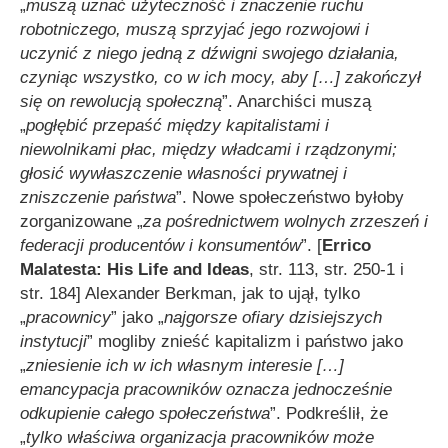
„
muszą uznać użyteczność i znaczenie ruchu
robotniczego, muszą sprzyjać jego rozwojowi i
uczynić z niego jedną z dźwigni swojego działania,
czyniąc wszystko, co w ich mocy, aby
[…]
zakończył
się on rewolucją społeczną
”. Anarchiści muszą
„
pogłębić przepaść między kapitalistami i
niewolnikami płac, między władcami i rządzonymi;
głosić wywłaszczenie własności prywatnej i
zniszczenie państwa
”. Nowe społeczeństwo byłoby
zorganizowane „
za pośrednictwem wolnych zrzeszeń i
federacji producentów i konsumentów
”. [
Errico
Malatesta: His Life and Ideas
, str. 113, str. 250-1 i
str. 184] Alexander Berkman, jak to ujął, tylko
„
pracownicy
” jako „
najgorsze ofiary dzisiejszych
instytucji
” mogliby znieść kapitalizm i państwo jako
„
zniesienie ich w ich własnym interesie
[…]
emancypacja pracowników oznacza jednocześnie
odkupienie całego społeczeństwa
”. Podkreślił, że
„
tylko właściwa organizacja pracowników może