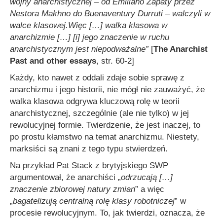
wojny anarchistycznej – od Emiliano Zapaty przez
Nestora Makhno do Buenaventury Durruti – walczyli w
walce klasowej.
Więc […] walka klasowa w
anarchizmie […] [i] jego znaczenie w ruchu
anarchistycznym jest niepodważalne”
[
The Anarchist
Past and other essays
, str. 60-2]
Każdy, kto nawet z oddali zdaje sobie sprawę z
anarchizmu i jego historii, nie mógł nie zauważyć, że
walka klasowa odgrywa kluczową rolę w teorii
anarchistycznej, szczególnie (ale nie tylko) w jej
rewolucyjnej formie. Twierdzenie, że jest inaczej, to
po prostu kłamstwo na temat anarchizmu. Niestety,
marksiści są znani z tego typu stwierdzeń.
Na przykład Pat Stack z brytyjskiego SWP
argumentował, że anarchiści „
odrzucają […]
znaczenie zbiorowej natury zmian
” a więc
„
bagatelizują centralną rolę klasy robotniczej
” w
procesie rewolucyjnym. To, jak twierdzi, oznacza, że