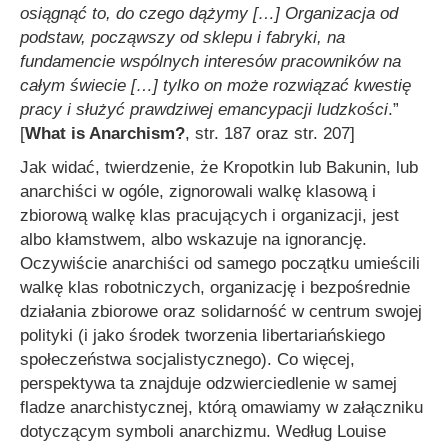
osiągnąć to, do czego dążymy
[…]
Organizacja od
podstaw, począwszy od sklepu i fabryki, na
fundamencie wspólnych interesów pracowników na
całym świecie
[…]
tylko on może rozwiązać kwestię
pracy i służyć prawdziwej emancypacji
ludzkości
.”
[
What is Anarchism?
, str. 187 oraz str. 207]
Jak widać, twierdzenie, że Kropotkin lub Bakunin, lub
anarchiści w ogóle, zignorowali walkę klasową i
zbiorową walkę klas pracujących i organizacji, jest
albo kłamstwem, albo wskazuje na ignorancję.
Oczywiście anarchiści od samego początku umieścili
walkę klas robotniczych, organizację i bezpośrednie
działania zbiorowe oraz solidarność w centrum swojej
polityki (i jako środek tworzenia libertariańskiego
społeczeństwa socjalistycznego). Co więcej,
perspektywa ta znajduje odzwierciedlenie w samej
fladze anarchistycznej, którą omawiamy w załączniku
dotyczącym symboli anarchizmu. Według Louise