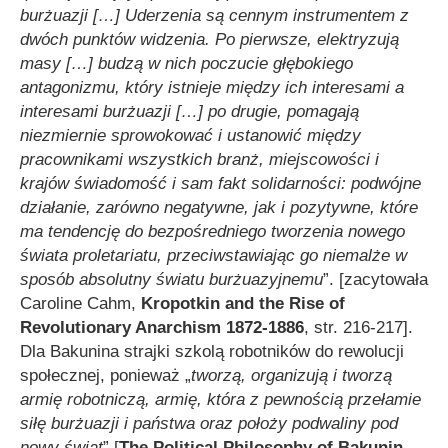
burżuazji
[…]
Uderzenia są cennym instrumentem z
dwóch punktów widzenia. Po pierwsze, elektryzują
masy
[…]
budzą w nich poczucie głębokiego
antagonizmu, który istnieje między ich interesami a
interesami burżuazji
[…]
po drugie, pomagają
niezmiernie sprowokować i ustanowić między
pracownikami wszystkich branż, miejscowości i
krajów
świadomość i sam fakt solidarności: podwójne
działanie, zarówno negatywne, jak i pozytywne, które
ma tendencję do bezpośredniego tworzenia nowego
świata proletariatu, przeciwstawiając go niemalże w
sposób absolutny światu burżuazyjnemu
”. [zacytowała
Caroline Cahm,
Kropotkin and the Rise of
Revolutionary Anarchism 1872-1886
, str. 216-217].
Dla Bakunina strajki szkolą robotników do rewolucji
społecznej, ponieważ „
tworzą, organizują i tworzą
armię robotniczą, armię, która z pewnością przełamie
siłę burżuazji i państwa oraz położy podwaliny pod
nowy świat
” [
The Political Philosophy of Bakunin
,