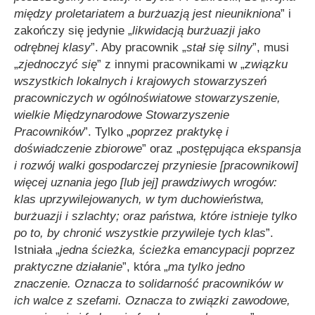
między proletariatem a burżuazją jest nieunikniona
” i
zakończy się jedynie „
likwidacją burżuazji jako
odrębnej klasy
”. Aby pracownik „
stał się silny
”, musi
„
zjednoczyć się
” z innymi pracownikami w „
związku
wszystkich lokalnych i krajowych stowarzyszeń
pracowniczych w ogólnoświatowe stowarzyszenie,
wielkie Międzynarodowe Stowarzyszenie
Pracowników
”. Tylko „
poprzez praktykę i
doświadczenie zbiorowe
” oraz „
postępująca ekspansja
i rozwój walki gospodarczej przyniesie [pracownikowi]
więcej uznania jego [lub jej] prawdziwych wrogów:
klas uprzywilejowanych, w tym duchowieństwa,
burżuazji i szlachty; oraz państwa, które istnieje tylko
po to, by chronić wszystkie przywileje tych klas
”.
Istniała „
jedna ścieżka, ścieżka emancypacji poprzez
praktyczne działanie
”, która „
ma tylko jedno
znaczenie. Oznacza to solidarność pracowników w
ich walce z szefami. Oznacza to związki zawodowe,