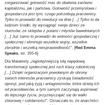
zorganizować gotowość mas do obalenia zarówno
kapitalizmu, jak i państwa. Gotowość przemysłowa i
gospodarcza jest tym, czego potrzebują pracownicy.
Tylko to prowadzi do rewolucji na dnie
[…]
Tylko to da
ludziom środki, by wyciągnąć swoje dzieci z
e
slumsów, ze sklepów z potami i młynów bawełnianych
[…]
Już samo to prowadzi do wolności gospodarczej i
społecznej i eliminuje wszelkie wojny, wszelkie
zbrodnie i wszelką niesprawiedliwość
”
. [
Red Emma
Speaks
, str. 355-6]
Dla Malatesty „
najpotężniejszą siłą napędową
transformacji społecznej jest ruch klasy robotniczej
[…]
Dzięki organizacjom powołanym do obrony
swoich interesów pracownicy zyskują świadomość
opresji, pod jaką żyją i antagonizmów, które dzielą ich
od pracodawców, a tym samym zaczynają aspirować
do lepszego życia, przyzwyczajać się do walki
zbiorowej i solidarności
”. Oznaczało to, że anarchiści