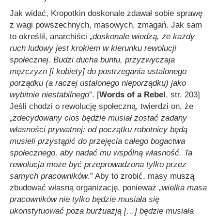
Jak widać, Kropotkin doskonale zdawał sobie sprawę
z wagi powszechnych, masowych, zmagań. Jak sam
to określił, anarchiści „
doskonale wiedzą, że każdy
ruch ludowy jest krokiem w kierunku rewolucji
społecznej. Budzi ducha buntu, przyzwyczaja
mężczyzn [i kobiety] do postrzegania ustalonego
porządku (a raczej ustalonego nieporządku) jako
wybitnie niestabilnego
”. [
Words of a Rebel
, str. 203]
Jeśli chodzi o rewolucję społeczną, twierdzi on, że
„
zdecydowany cios będzie musiał zostać zadany
własności prywatnej: od początku robotnicy będą
musieli przystąpić do przejęcia całego bogactwa
społecznego, aby nadać mu wspólną własność. Ta
rewolucja może być przeprowadzona tylko przez
samych pracowników
.” Aby to zrobić, masy muszą
zbudować własną organizację, ponieważ „
wielka masa
pracowników nie tylko będzie musiała się
ukonstytuować poza burżuazją
[…]
będzie musiała