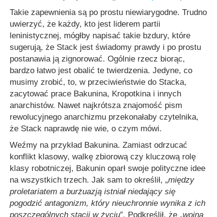
Takie zapewnienia są po prostu niewiarygodne. Trudno
uwierzyć, że każdy, kto jest liderem partii
leninistycznej, mógłby napisać takie bzdury, które
sugerują, że Stack jest świadomy prawdy i po prostu
postanawia ją zignorować. Ogólnie rzecz biorąc,
bardzo łatwo jest obalić te twierdzenia. Jedyne, co
musimy zrobić, to, w przeciwieństwie do Stacka,
zacytować prace Bakunina, Kropotkina i innych
anarchistów. Nawet najkrótsza znajomość pism
rewolucyjnego anarchizmu przekonałaby czytelnika,
że Stack naprawdę nie wie, o czym mówi.
Weźmy na przykład Bakunina. Zamiast odrzucać
konflikt klasowy, walkę zbiorową czy kluczową rolę
klasy robotniczej, Bakunin oparł swoje polityczne idee
na wszystkich trzech. Jak sam to określił, „
między
proletariatem a burżuazją istniał niedający się
pogodzić antagonizm, który nieuchronnie wynika z ich
poszczególnych stacji w życiu
”. Podkreślił, że „
wojna