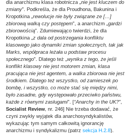
dla anarchizmu klasa robotnicza „
nie jest kluczem do
zmiany
”. Podkreśla, że dla Proudhona, Bakunina i
Kropotkina „
rewolucje nie były związane ze […]
zbiorową walką czy postępem
”, a anarchizm „
gardzi
zbiorowością
”. Zdumiewająco twierdzi, że dla
Kropotkina „
z dala od postrzegania konfliktu
klasowego jako dynamiki zmian społecznych, tak jak
Marks, współpraca leżała u podstaw procesu
społecznego
”. Dlatego też „
wynika z tego, że jeśli
konflikt klasowy nie jest motorem zmian, klasa
pracująca nie jest agentem, a walka zbiorowa nie jest
środkiem. Dlatego też wszystko, od zamieszek po
bombę, i wszystko, co może stać się między nimi,
było zasadne, gdy występowało przeciwko państwu,
każde z równymi zasługami
”. [
“Anarchy in the UK?”
,
Socialist Review
, nr. 246] Nie trzeba dodawać, że
czyni zwykły wyjątek dla anarchosyndykalistów,
wykazując tym samym całkowitą ignorancję
anarchizmu i syndykalizmu (patrz
sekcja H.2.8
).