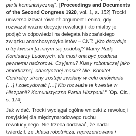
partii komunistycznej
”. [
Proceedings and Documents
of the Second Congress 1920
, vol. 1, s. 152] Trocki
uniwersalizował również argument Lenina, gdy
rozważał ważne decyzje rewolucji i kto miałby je
podjąć w odpowiedzi na delegata hiszpańskiego
związku anarchosyndykalistów – CNT: „
Kto decyduje
o t
ej kwestii
[a innym się podoba]? Mamy Radę
Komisarzy Ludowych, ale musi ona być poddana
pewnemu nadzorowi. Czyje
mu
?
Klasy
robotniczej jako
amorficzn
ej
, chaotyczn
ej
mas
ie
? Nie. Komitet
Centralny strony zostaje zwołany w celu omówienia
[…]
i zdecydować
[…]
Kto rozwiąże te kwestie w
Hiszpanii? Komunistyczna Partia Hiszpanii.
” [
Op. Cit.
,
s. 174]
Jak widać, Trocki wyciągał ogólne wnioski z rewolucji
rosyjskiej dla międzynarodowego ruchu
rewolucyjnego. Nie trzeba dodawać, że nadal
twierdził, że „
klasa robotnicza, reprezentowana i