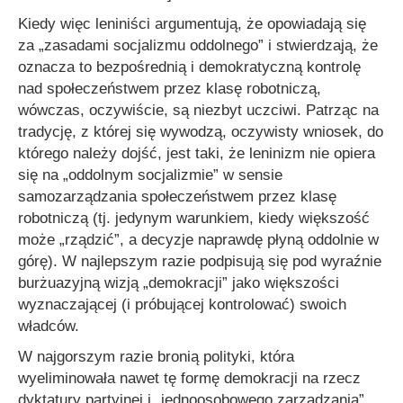
Kiedy więc leniniści argumentują, że opowiadają się
za „zasadami socjalizmu oddolnego” i stwierdzają, że
oznacza to bezpośrednią i demokratyczną kontrolę
nad społeczeństwem przez klasę robotniczą,
wówczas, oczywiście, są niezbyt uczciwi. Patrząc na
tradycję, z której się wywodzą, oczywisty wniosek, do
którego należy dojść, jest taki, że leninizm nie opiera
się na „oddolnym socjalizmie” w sensie
samozarządzania społeczeństwem przez klasę
robotniczą (tj. jedynym warunkiem, kiedy większość
może „rządzić”, a decyzje naprawdę płyną oddolnie w
górę). W najlepszym razie podpisują się pod wyraźnie
burżuazyjną wizją „demokracji” jako większości
wyznaczającej (i próbującej kontrolować) swoich
władców.
W najgorszym razie bronią polityki, która
wyeliminowała nawet tę formę demokracji na rzecz
dyktatury partyjnej i „jednoosobowego zarządzania”