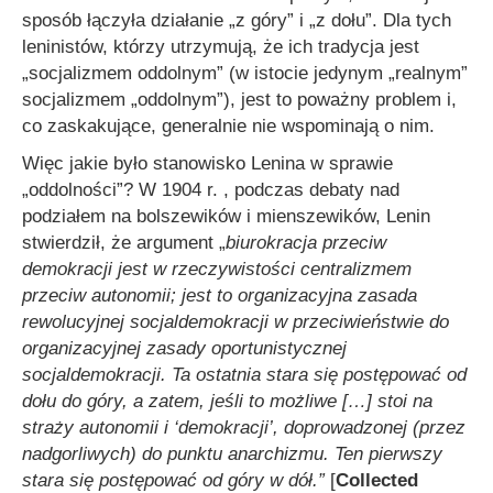
sposób łączyła działanie „z góry” i „z dołu”. Dla tych
leninistów, którzy utrzymują, że ich tradycja jest
„socjalizmem oddolnym” (w istocie jedynym „realnym”
socjalizmem „oddolnym”), jest to poważny problem i,
co zaskakujące, generalnie nie wspominają o nim.
Więc jakie było stanowisko Lenina w sprawie
„oddolności”? W 1904 r. , podczas debaty nad
podziałem na bolszewików i mienszewików, Lenin
stwierdził, że argument „
b
iurokracja
przeciw
demokracji jest w rzeczywistości centralizmem
przeciw autonomii; jest to organizacyjna zasada
rewolucyjnej socjaldemokracji w przeciwieństwie do
organizacyjnej zasady oportunistycznej
socjaldemokracji. Ta ostatnia stara się postępować od
dołu do góry, a zatem, jeśli to możliwe
[…]
stoi na
straży autonomii i ‘demokracji’, doprowadzonej (przez
nadgorliwych) do punktu anarchizmu. Ten pierwszy
stara się postępować od góry w dół.
”
[
Collected