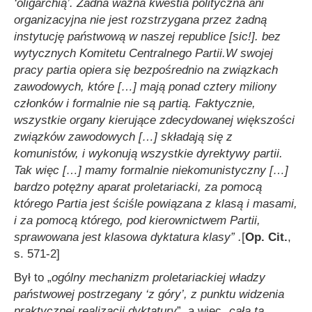
‘oligarchią’. Żadna ważna kwestia polityczna ani
organizacyjna nie jest rozstrzygana przez żadną
instytucję państwową w naszej republice [sic!]. bez
wytycznych Komitetu Centralnego Partii.
W swojej
pracy partia opiera się bezpośrednio na związkach
zawodowych, które […] mają ponad cztery miliony
członków i formalnie nie są partią. Faktycznie,
wszystkie organy kierujące zdecydowanej większości
związków zawodowych […] składają się z
komunistów, i wykonują wszystkie dyrektywy partii.
Tak więc […] mamy formalnie niekomunistyczny […]
bardzo potężny aparat proletariacki, za pomocą
którego Partia jest ściśle powiązana z klasą i masami,
i za pomocą którego, pod kierownictwem Partii,
sprawowana jest klasowa dyktatura klasy” .
[
Op. Cit.
,
s. 571-2]
Był to „
ogólny mechanizm proletariackiej władzy
państwowej postrzegany ‘z góry’, z punktu widzenia
praktycznej realizacji dyktatury
”, a więc „
cała ta