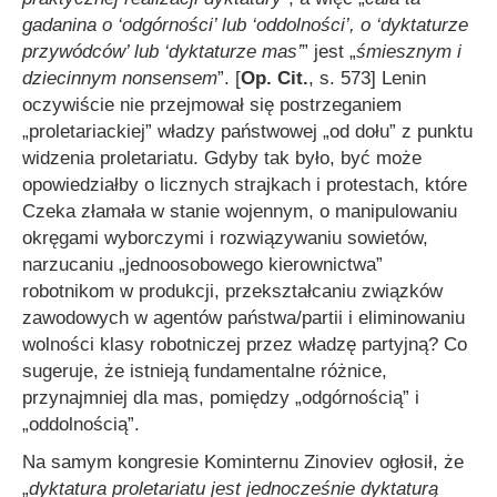
gadanina o ‘
odgórności
’ lub ‘
oddolności
’, o ‘dyktaturze
przywódców’ lub ‘dyktaturze mas’
” jest „
śmiesznym i
dziecinnym nonsensem
”. [
Op. Cit.
, s. 573] Lenin
oczywiście nie przejmował się postrzeganiem
„proletariackiej” władzy państwowej „od dołu” z punktu
widzenia proletariatu. Gdyby tak było, być może
opowiedziałby o licznych strajkach i protestach, które
Czeka złamała w stanie wojennym, o manipulowaniu
okręgami wyborczymi i rozwiązywaniu sowietów,
narzucaniu „jednoosobowego kierownictwa”
robotnikom w produkcji, przekształcaniu związków
zawodowych w agentów państwa/partii i eliminowaniu
wolności klasy robotniczej przez władzę partyjną? Co
sugeruje, że istnieją fundamentalne różnice,
przynajmniej dla mas, pomiędzy „odgórnością” i
„oddolnością”.
Na samym kongresie Kominternu Zinoviev ogłosił, że
„
dyktatura proletariatu jest jednocześnie dyktaturą