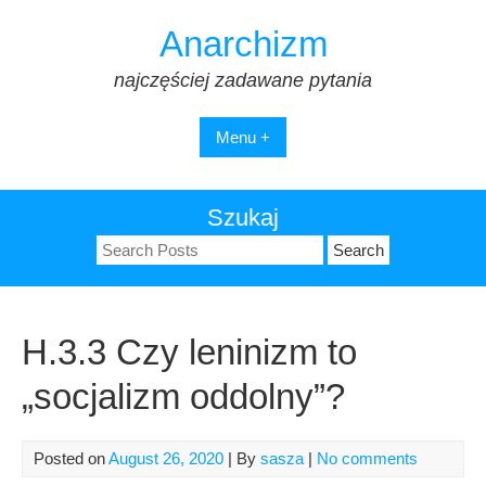
Skip
Anarchizm
to
content
najczęściej zadawane pytania
Menu +
Szukaj
Search
for:
H.3.3 Czy leninizm to
„socjalizm oddolny”?
Posted on
August 26, 2020
| By
sasza
|
No comments