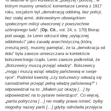
To właśnie w tym kontekście „powyżej i poniżej”, w
którym musimy umieścić komentarze Lenina z 1917
roku, socjalizm był „
demokracją oddolną, bez policji,
bez stałej armii, dobrowolnym obowiązkiem
społecznym milicji utworzonej z powszechnie
uzbrojonego ludu
”. [
Op. Cit.
, vol. 24, s. 170] Biorąc
pod uwagę, że Lenin odrzucił ideę „wyłącznej
oddolności” jako zasadę anarchistyczną (którą
zresztą jest), musimy pamiętać, że ta „demokracja od
dołu” była zawsze umieszczana w kontekście
bolszewickiego rządu. Lenin zawsze podkreślał, że
„
Bolszewicy muszą przejąć władzę
”. Bolszewicy
„
mogą i muszą wziąć władzę państwową w swoje
ręce
”. Podniósł kwestię „
czy bolszewicy odważą się
samodzielnie przejąć pełną władzę państwową?
” i
odpowiedział na to: „
Miałem już okazję
[…]
by
odpowiedzieć na to pytanie twierdząco
”. Co więcej,
„
partia polityczna
[…]
nie miałby prawa istnieć, byłby
niegodny nazwy partii
[…]
gdyby odmówiła przejęcia