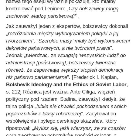
nazwa tego eseju wyraźnie pokazuje, kto miałby
kontrolować pod Leninem: „
Czy bolszewicy mogą
zachować władzę państwową?
”.
Jak zauważył jeden z ekspertów, bolszewicy dokonali
„
rozróżnienia między wykonywaniem polityki a jej
tworzeniem
”
. ‘Szerokie masy’ miały być wykonawcami
dekretów państwowych, a nie twórcami prawa
”.
Jednak „
twierdząc, że wciągają ‘wszystkich ludzi’ do
administracji [państwowej], bolszewicy twierdzili
również, że zapewniają większy stopień demokracji
niż państwo parlamentarne
”. [Frederick I. Kaplan,
Bolshevik Ideology and the Ethics of Soviet Labor
,
s. 212] Różnica jest ważna. Ante Ciliga, więzień
polityczny pod rządami Stalina, zauważył kiedyś, że
tajna policja „
lubiła się chwalić pochodzeniem swoich
popleczników z klasy robotniczej
”. Zacytował on
współwięźnia i byłego carskiego skazańca, który
ripostował: „
Mylisz się, jeśli wierzysz, że za czasów
cara zwerbowano ochotników spośród książąt, a