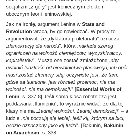
socjalizm „z góry” jest koniecznym efektem
ubocznym teorii leninowskiej.
Jak na ironię, argument Lenina w
State and
Revolution
wraca, by go nawiedzać. W pracy tej
argumentował, że „dyktatura proletariatu” oznacza
„
demokrację dla narodu
”, która „
nakłada szereg
ograniczeń na wolność ciemiężców, wyzyskiwaczy,
kapitalistów
”. Muszą one zostać zmiażdżone „
aby
uwolnić ludzkość od niewolnictwa płacowego; ich opór
musi zostać złamany siłą; oczywiste jest, że tam,
gdzie są tłumione, jest również przemoc, nie ma
wolności, nie ma demokracji
.”
[
Essential Works of
Lenin
, s. 337-8] Jeśli sama klasa robotnicza jest
poddawana „tłumieniu”, to wyraźnie widać, że dla tej
klasy nie ma „
żadnej wolności, żadnej demokracji
” – a
ludzie „
nie poczują się lepiej, jeśli kij, którym są bici,
będzie oznaczony jako kij ludzi
”. [Bakunin,
Bakunin
on Anarchism
, s. 338]