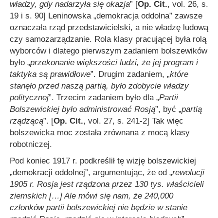
władzy, gdy nadarzyła się okazja
” [
Op. Cit.
, vol. 26, s.
19 i s. 90] Leninowska „demokracja oddolna” zawsze
oznaczała rząd przedstawicielski, a nie władzę ludową
czy samozarządzanie. Rola klasy pracującej była rolą
wyborców i dlatego pierwszym zadaniem bolszewików
było „
przekonanie większości ludzi, że jej program i
taktyka są prawidłowe
”. Drugim zadaniem, „
które
stanęło przed naszą partią, było zdobycie władzy
politycznej
”. Trzecim zadaniem było dla „
Partii
Bolszewickie
j było
administrować Rosją
”, być „
partią
rządzącą
”. [
Op. Cit.
, vol. 27, s. 241-2] Tak więc
bolszewicka moc została zrównana z mocą klasy
robotniczej.
Pod koniec 1917 r. podkreślił tę wizję bolszewickiej
„demokracji oddolnej”, argumentując, że od „
rewolucji
1905 r. Rosja jest rządzona przez 130 tys. właścicieli
ziemskich
[…]
Ale mówi się nam, że 240,000
członków partii bolszewickiej nie będzie w stanie