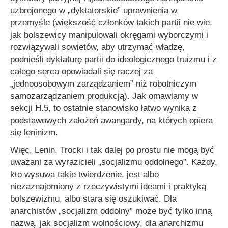
uzbrojonego w „dyktatorskie” uprawnienia w
przemyśle (większość członków takich partii nie wie,
jak bolszewicy manipulowali okręgami wyborczymi i
rozwiązywali sowietów, aby utrzymać władzę,
podnieśli dyktaturę partii do ideologicznego truizmu i z
całego serca opowiadali się raczej za
„jednoosobowym zarządzaniem” niż robotniczym
samozarządzaniem produkcją). Jak omawiamy w
sekcji H.5, to ostatnie stanowisko łatwo wynika z
podstawowych założeń awangardy, na których opiera
się leninizm.
Więc, Lenin, Trocki i tak dalej po prostu nie mogą być
uważani za wyrazicieli „socjalizmu oddolnego”. Każdy,
kto wysuwa takie twierdzenie, jest albo
niezaznajomiony z rzeczywistymi ideami i praktyką
bolszewizmu, albo stara się oszukiwać. Dla
anarchistów „socjalizm oddolny” może być tylko inną
nazwą, jak socjalizm wolnościowy, dla anarchizmu