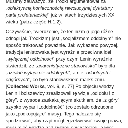
Musimy zauważyć, że Trocki argumentował za
„
obiektywną koniecznością rewolucyjnej dyktatury
partii proletariackiej
” już w latach trzydziestych XX
wieku (patrz część H.1.2).
Oczywiście, twierdzenie, że leninizm (i jego różne
odnogi jak Trockizm) jest „socjalizmem oddolnym” nie
sposób traktować poważnie. Jak wykazano powyżej,
tradycja lenistowska jest wyraźnie przeciwna idei
„
wyłącznej oddolności
” przy czym Lenin wyraźnie
stwierdził, że „
anarchistyczne stanowisko
” było dla
„
działa
ń wyłącznie oddolnych
”, a nie „
od
dolnych i
odgórnych
”, co było stanowiskiem marksizmu.
[
Collected Works
, vol. 9, s. 77] Po objęciu władzy
Lenin i bolszewicy zrealizowali tę wizję „od dołu i z
góry”, z wysoce zaskakującym skutkiem, że „z góry”
szybko wyparli „oddolność” (co zostało odrzucone
jako „podkopujące” masy). Tego należało się
spodziewać, aby rząd mógł egzekwować swoje prawa,
musi mieć władzę nad swoimi obywatelami, a więc