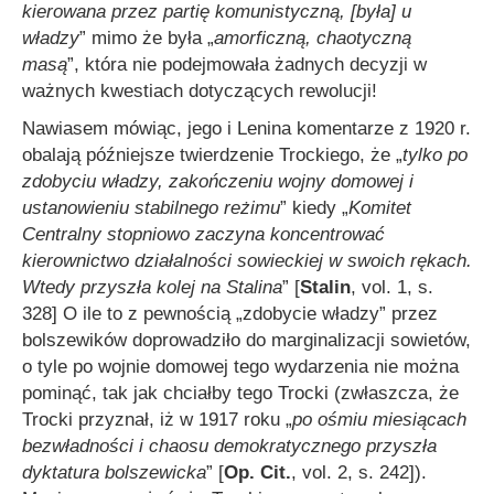
kierowana przez partię komunistyczną, [była] u
władzy
” mimo że była „
amorficzną, chaotyczną
masą
”, która nie podejmowała żadnych decyzji w
ważnych kwestiach dotyczących rewolucji!
Nawiasem mówiąc, jego i Lenina komentarze z 1920 r.
obalają późniejsze twierdzenie Trockiego, że „
tylko po
zdobyciu władzy, zakończeniu wojny domowej i
ustanowieniu stabilnego reżimu
” kiedy „
Komitet
Centralny stopniowo zaczyna koncentrować
kierownictwo działalności sowieckiej w swoich rękach.
Wtedy przyszła kolej na Stalina
” [
Stalin
, vol. 1, s.
328] O ile to z pewnością „zdobycie władzy” przez
bolszewików doprowadziło do marginalizacji sowietów,
o tyle po wojnie domowej tego wydarzenia nie można
pominąć, tak jak chciałby tego Trocki (zwłaszcza, że
Trocki przyznał, iż w 1917 roku „
po ośmiu miesiącach
bezwładności i chaosu demokratycznego przyszła
dyktatura bolszewicka
” [
Op. Cit.
, vol. 2, s. 242]).