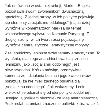
Jak omówiono w ostatniej sekcji, Marks i Engels
pozostawili swoim zwolennikom dwuznaczną
spuściznę. Z jednej strony, w ich polityce pojawiają
się elementy „socjalizmu oddolnego” (najbardziej
wyraźnie w komentarzach Marksa na temat
wolnościowego wpływu na Komunię Paryską). Z
drugiej strony, w ich twórczości pojawiają się
wyraźnie centralistyczne i etatystyczne motywy.
Z tej spuścizny leninizm wziął tematy etatystyczne. To
wyjaśnia, dlaczego anarchiści uważają, że idea
leninizmu jako „socjalizmu oddolnego” jest
niewiarygodna. Krótko mówiąc, rzeczywiste
komentarze i działania Lenina i jego zwolenników
pokazują, że nie mieli żadnego oddania dla
„socjalizmu oddolnego”. Jak wskażemy, Lenin
wielokrotnie odcinał się od idei polityki „oddolnej”,
uznając ją (całkiem słusznie) za ideę anarchistyczną.
Podkreślał natomiast znaczenie polityki, która w jakiś