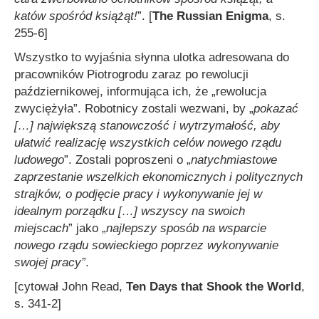
katów spośród książąt!
”. [
The Russian Enigma
, s.
255-6]
Wszystko to wyjaśnia słynna ulotka adresowana do
pracowników Piotrogrodu zaraz po rewolucji
październikowej, informująca ich, że „rewolucja
zwyciężyła”. Robotnicy zostali wezwani, by „
pokazać
[…] największą
stanowczość i wytrzymałość, aby
ułatwić realizację wszystkich celów nowego rządu
ludowego
”. Zostali poproszeni o „
natychmiastowe
zaprzestanie wszelkich ekonomicznych i politycznych
strajków, o podjęcie pracy i
wykonywanie
jej w
idealnym porządku
[…] wszyscy na swoich
miejscach
” jako „
najlepszy sposób na wsparcie
nowego rządu sowieckiego poprzez wykonywanie
swojej pracy
”
.
[cytował John Read,
Ten Days that Shook the World
,
s. 341-2]