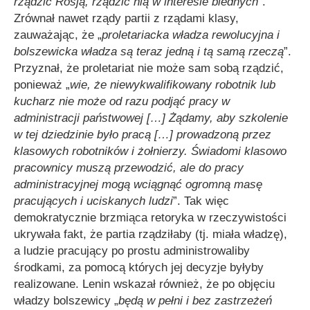
rządzić Rosją, rządzić nią w interesie biednych
”.
Zrównał nawet rządy partii z rządami klasy,
zauważając, że „
proletariacka władza rewolucyjna i
bolszewicka władza są
t
eraz jedną i tą samą rzeczą
”.
Przyznał, że proletariat nie może sam sobą rządzić,
ponieważ „
wie, że niewykwalifikowany robotnik lub
kucharz nie może od razu podjąć pracy w
administracji państwowej
[…]
Żądamy, aby szkolenie
w tej dziedzinie było pracą
[…]
prowadzon
ą
przez
klasowych robotników i żołnierzy. Świadomi klasowo
pracownicy muszą przewodzić, ale do pracy
administracyjnej mogą wciągnąć ogromną masę
pracujących i uciskanych ludzi
”. Tak więc
demokratycznie brzmiąca retoryka w rzeczywistości
ukrywała fakt, że partia rządziłaby (tj. miała władzę),
a ludzie pracujący po prostu administrowaliby
środkami, za pomocą których jej decyzje byłyby
realizowane. Lenin wskazał również, że po objęciu
władzy bolszewicy „
będą w pełni i bez zastrzeżeń