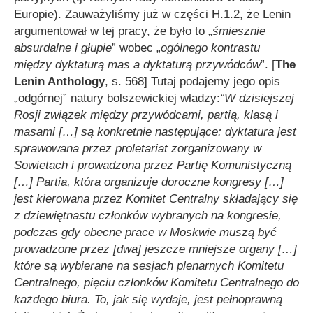
Europie). Zauważyliśmy już w części H.1.2, że Lenin
argumentował w tej pracy, że było to „
śmiesznie
absurdalne i głupie
” wobec „
ogólnego kontrastu
między dyktaturą mas a dyktaturą przywódców
”. [
The
Lenin Anthology
, s. 568] Tutaj podajemy jego opis
„odgórnej” natury bolszewickiej władzy:
“W dzisiejszej
Rosji związek między przywódcami, partią, klasą i
masami […] są konkretnie następujące: dyktatura jest
sprawowana przez proletariat zorganizowany w
Sowietach i prowadzona przez Partię Komunistyczną
[…] Partia, która organizuje doroczne kongresy […]
jest kierowana przez Komitet Centralny składający się
z dziewiętnastu członków wybranych na kongresie,
podczas gdy obecne prace w Moskwie muszą być
prowadzone przez [dwa] jeszcze mniejsze organy […]
które są wybierane na sesjach plenarnych Komitetu
Centralnego, pięciu członków Komitetu Centralnego do
każdego biura. To, jak się wydaje, jest pełnoprawną