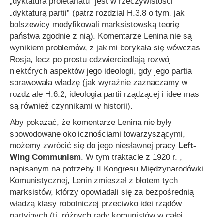
„dyktatura proletariatu” jest w rzeczywistości
„dyktaturą partii” (patrz rozdział H.3.8 o tym, jak
bolszewicy modyfikowali marksistowską teorię
państwa zgodnie z nią). Komentarze Lenina nie są
wynikiem problemów, z jakimi borykała się wówczas
Rosja, lecz po prostu odzwierciedlają rozwój
niektórych aspektów jego ideologii, gdy jego partia
sprawowała władzę (jak wyraźnie zaznaczamy w
rozdziale H.6.2, ideologia partii rządzącej i idee mas
są również czynnikami w historii).
Aby pokazać, że komentarze Lenina nie były
spowodowane okolicznościami towarzyszącymi,
możemy zwrócić się do jego niesławnej pracy
Left-
Wing Communism
. W tym traktacie z 1920 r. ,
napisanym na potrzeby II Kongresu Międzynarodówki
Komunistycznej, Lenin zmieszał z błotem tych
marksistów, którzy opowiadali się za bezpośrednią
władzą klasy robotniczej przeciwko idei rządów
partyjnych (tj. różnych rady komunistów w całej