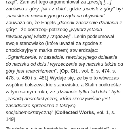
rząd”. Zamiast tego argumentował za „
presją
[…]
zarówno z góry, jak i z dołu
”, gdzie „
nacisk z góry
” był
„
naciskiem rewolucyjnego rządu na obywateli
”.
Zauważa on, że Engels „
docenił znaczenie działania z
góry
” i że dostrzegł potrzebę „
wykorzystania
rewolucyjnej władzy rządowej
”. Lenin podsumował
swoje stanowisko (które uważał za zgodne z
ortodoksyjnym marksizmem) stwierdzając:
„
Ograniczenie, w zasadzie, rewolucyjnego działania
do nacisku od dołu i wyrzeczenie się nacisku także od
góry jest anarchizmem
”. [
Op. Cit.
, vol. 8, s. 474, s.
478, s. 480 i s. 481] Wydaje się, że było to wówczas
wspólne bolszewickie stanowisko, a Stalin podkreślał
w tym samym roku, że „
działanie tylko ‘od dołu’
”
było
„
zasadą anarchistyczną, która rzeczywiście jest
zasadniczo sprzeczna z taktyką
socjaldemokratyczną
” [
Collected Works
, vol. 1, s.
149]