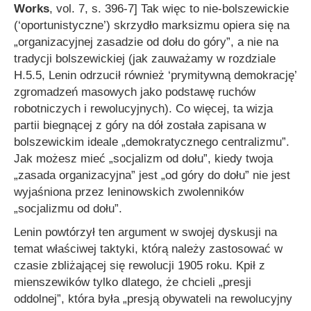
Works
, vol. 7, s. 396-7] Tak więc to nie-bolszewickie
(‘oportunistyczne’) skrzydło marksizmu opiera się na
„organizacyjnej zasadzie od dołu do góry”, a nie na
tradycji bolszewickiej (jak zauważamy w rozdziale
H.5.5, Lenin odrzucił również ‘prymitywną demokrację’
zgromadzeń masowych jako podstawę ruchów
robotniczych i rewolucyjnych). Co więcej, ta wizja
partii biegnącej z góry na dół została zapisana w
bolszewickim ideale „demokratycznego centralizmu”.
Jak możesz mieć „socjalizm od dołu”, kiedy twoja
„zasada organizacyjna” jest „od góry do dołu” nie jest
wyjaśniona przez leninowskich zwolenników
„socjalizmu od dołu”.
Lenin powtórzył ten argument w swojej dyskusji na
temat właściwej taktyki, którą należy zastosować w
czasie zbliżającej się rewolucji 1905 roku. Kpił z
mienszewików tylko dlatego, że chcieli „presji
oddolnej”, która była „presją obywateli na rewolucyjny