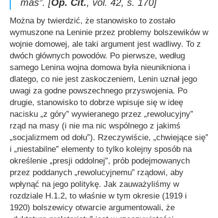
mas
”. [
Op. Cit.
, vol. 42, s. 170]
Można by twierdzić, że stanowisko to zostało
wymuszone na Leninie przez problemy bolszewików w
wojnie domowej, ale taki argument jest wadliwy. To z
dwóch głównych powodów. Po pierwsze, według
samego Lenina wojna domowa była nieunikniona i
dlatego, co nie jest zaskoczeniem, Lenin uznał jego
uwagi za godne powszechnego przyswojenia. Po
drugie, stanowisko to dobrze wpisuje się w ideę
nacisku „z góry” wywieranego przez „rewolucyjny”
rząd na masy (i nie ma nic wspólnego z jakimś
„socjalizmem od dołu”). Rzeczywiście, „chwiejące się”
i „niestabilne” elementy to tylko kolejny sposób na
określenie „presji oddolnej”, prób podejmowanych
przez poddanych „rewolucyjnemu” rządowi, aby
wpłynąć na jego politykę. Jak zauważyliśmy w
rozdziale H.1.2, to właśnie w tym okresie (1919 i
1920) bolszewicy otwarcie argumentowali, że