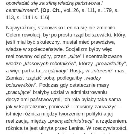
opowiadać się za silną władzą państwową i
centralizmem
”. [
Op. Cit.
, vol. 26, s. 111, s. 179, s.
113, s. 114 i s. 116]
Najwyraźniej, stanowisko Lenina się nie zmieniło.
Celem rewolucji był po prostu rząd bolszewicki, który,
jeśli miał być skuteczny, musiał mieć prawdziwą
władzę w społeczeństwie. Socjalizm byłby więc
realizowany od góry, przez „
silne
” i scentralizowane
władze „
klasowych robotników
”, którzy „
prowadziliby
”,
a więc partia ta „
rządziłaby
” Rosją, w „
interesie
” mas.
Zamiast rządzić sobą, podlegaliby „
władzy
bolszewików
”. Podczas gdy ostatecznie masy
„
pracujące
” brałyby udział w administrowaniu
decyzjami państwowymi, ich rola byłaby taka sama
jak w kapitalizmie, ponieważ – musimy zauważyć –
istnieje różnica między tworzeniem polityki a jej
realizacją, między „
pracą administracji
” a rządzeniem,
różnica ta jest ukryta przez Lenina. W rzeczywistości,